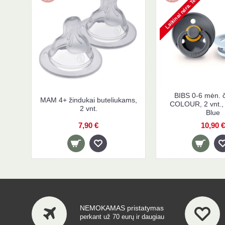
BIBS 0-6 mėn. č
MAM 4+ žindukai buteliukams,
COLOUR, 2 vnt.,
2 vnt.
Blue
7,90 €
10,90 €
NEMOKAMAS pristatymas
perkant už 70 eurų ir daugiau