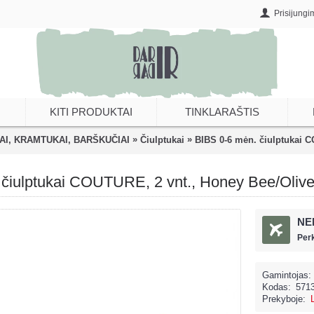
Prisijungi
KITI PRODUKTAI
TINKLARAŠTIS
»
»
AI, KRAMTUKAI, BARŠKUČIAI
Čiulptukai
BIBS 0-6 mėn. čiulptukai C
 čiulptukai COUTURE, 2 vnt., Honey Bee/Oliv
NE
Per
Gamintojas:
Kodas:
571
Prekyboje: