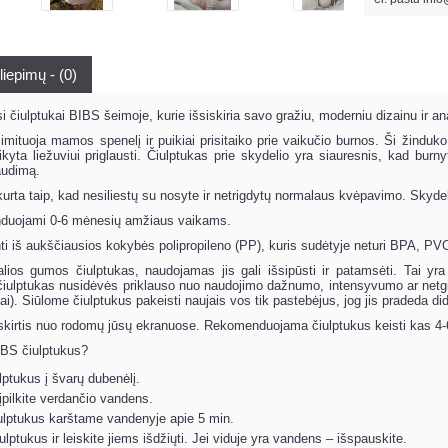
liepimų - (0)
iulptukai BIBS šeimoje, kurie išsiskiria savo gražiu, moderniu dizainu ir an
imituoja mamos spenelį ir puikiai prisitaiko prie vaikučio burnos. Ši žinduko
aikyta liežuviui priglausti. Čiulptukas prie skydelio yra siauresnis, kad burn
audimą.
urta taip, kad nesiliestų su nosyte ir netrigdytų normalaus kvėpavimo. Skydel
enduojami 0-6 mėnesių amžiaus vaikams.
ti iš aukščiausios kokybės polipropileno (PP), kuris sudėtyje neturi BPA, PVC
alios gumos čiulptukas, naudojamas jis gali išsipūsti ir patamsėti. Tai yr
čiulptukas nusidėvės priklauso nuo naudojimo dažnumo, intensyvumo ar netgi nu
tipriai). Siūlome čiulptukus pakeisti naujais vos tik pastebėjus, jog jis pradeda did
 skirtis nuo rodomų jūsų ekranuose. Rekomenduojama čiulptukus keisti kas 4-6
IBS čiulptukus?
ulptukus į švarų dubenėlį.
 įpilkite verdančio vandens.
iulptukus karštame vandenyje apie 5 min.
ulptukus ir leiskite jiems išdžiųti. Jei viduje yra vandens – išspauskite.