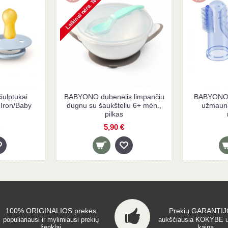
iulptukai
BABYONO dubenėlis limpančiu
BABYONO š
 Iron/Baby
dugnu su šaukšteliu 6+ mėn.,
užmauna
pilkas
5,90 €
100% ORIGINALIOS prekės
Prekių GARANTIJO
populiariausi ir mylimiausi prekių
aukščiausia KOKYBĖ 
ženklai
kainą