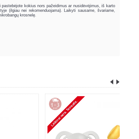
ei pastebėjote kokius nors pažeidimus ar nusidėvėjimus, iš karto
ystyje (ilgiau nei rekomenduojama). Laikyti sausame, švariame,
r mikrobangų krosnelę.