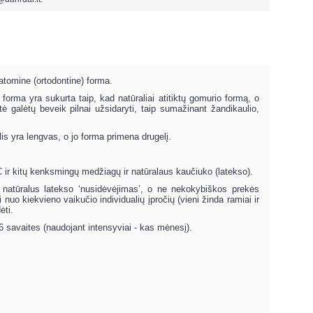
atomine (ortodontine) forma.
 forma yra sukurta taip, kad natūraliai atitiktų gomurio formą, o
ytė galėtų beveik pilnai užsidaryti, taip sumažinant žandikaulio,
is yra lengvas, o jo forma primena drugelį.
 ir kitų kenksmingų medžiagų ir natūralaus kaučiuko (latekso).
a natūralus latekso ‘nusidėvėjimas’, o ne nekokybiškos prekės
o kiekvieno vaikučio individualių įpročių (vieni žinda ramiai ir
ėti.
 savaites (naudojant intensyviai - kas mėnesį).