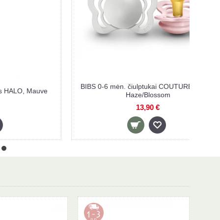
BIBS 0-6 mėn. čiulptukai COUTURE, 2 vnt.,
auve
BIB
Haze/Blossom
13,90 €