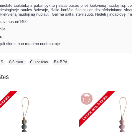
iūrėkite čiulptuką ir patampykite į visas puses prieš kiekvieną naudojimą. J
 tiesioginėje saulės šviesoje, šalia karščio šaltinių ar dezinfekciniame sk
kiekvieną naudojimą nuplauti. Galima šaltai sterilizuoti. Nedėti į indaplovę i
alavimus en1400.
ija
i.
 gali skirtis nuo matomo nuotraukoje.
BS
,
0-6 mėn.
,
Čiulptukas
,
Be BPA
kės