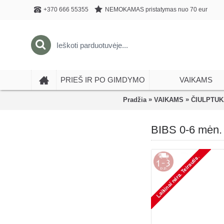
NEMOKAMAS pristatymas nuo 70 eur
+370 666 55355
PRIEŠ IR PO GIMDYMO
VAIKAMS
»
»
Pradžia
VAIKAMS
ČIULPTUK
BIBS 0-6 mėn.