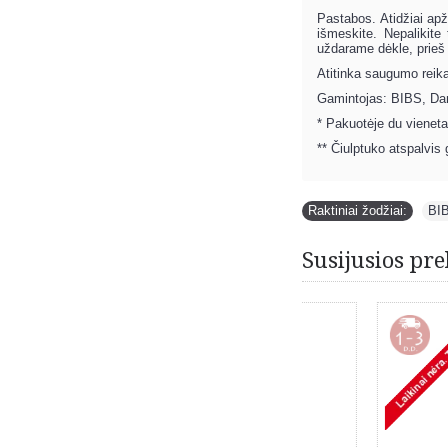
Pastabos. Atidžiai apž
išmeskite. Nepalikite
uždarame dėkle, prieš 
Atitinka saugumo reik
Gamintojas: BIBS, Dan
* Pakuotėje du vieneta
** Čiulptuko atspalvis
Raktiniai žodžiai:
BI
Susijusios pre