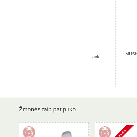
MUSHIE čiulptuko 
MUSHIE čiulptuko laikiklis HALO, Black
T
15,60 €
15
Žmonės taip pat pirko