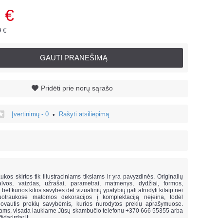
 €
9 €
GAUTI PRANEŠIMĄ
Pridėti prie norų sąrašo
Įvertinimų - 0
Rašyti atsiliepimą
•
!
ukos skirtos tik iliustraciniams tikslams ir yra pavyzdinės. Originalių
lvos, vaizdas, užrašai, parametrai, matmenys, dydžiai, formos,
ar bet kurios kitos savybės dėl vizualinių ypatybių gali atrodyti kitaip nei
uotraukose matomos dekoracijos į komplektaciją neįeina,
todėl
vautis prekių savybėmis, kurios nurodytos prekių aprašymuose.
mams, visada laukiame Jūsų skambučio telefonu +370 666 55355 arba
@darirdar.lt
.