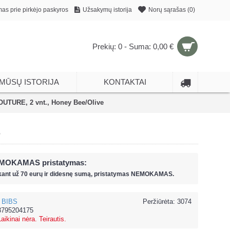
mas prie pirkėjo paskyros
Užsakymų istorija
Norų sąrašas (
0
)
Prekių: 0 - Suma: 0,00 €
MŪSŲ ISTORIJA
KONTAKTAI
OUTURE, 2 vnt., Honey Bee/Olive
e
MOKAMAS pristatymas:
kant už
70 eur
ų ir
didesnę sumą, pristatymas NEMOKAMAS.
BIBS
Peržiūrėta: 3074
3795204175
Laikinai nėra. Teirautis.