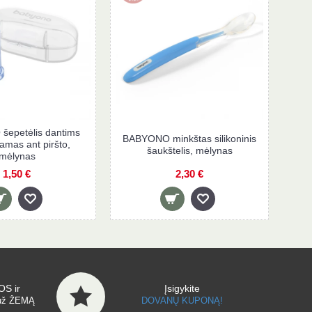
epetėlis dantims
BABYONO minkštas silikoninis
mas ant piršto,
šaukštelis, mėlynas
mėlynas
1,50 €
2,30 €
S ir
Įsigykite
už ŽEMĄ
DOVANŲ KUPONĄ!