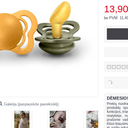
13,90
be PVM: 11,4
DĖMESIO
Prekių nuotra
Galerija (paspauskite paveikslėlį)
produktų spa
funkcijos, ir/
realybėje, n
prašome vado
Kilus klausi
el. paštu
info