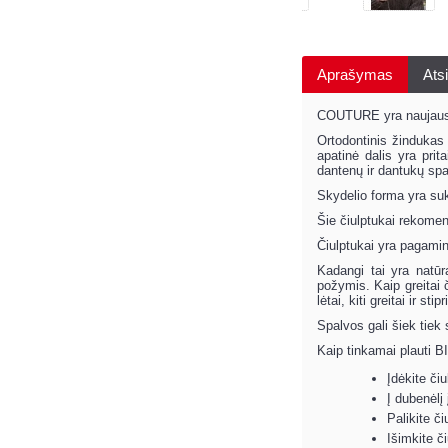
Aprašymas
Atsi
COUTURE yra naujausi č
Ortodontinis žindukas 
apatinė dalis yra prit
dantenų ir dantukų sp
Skydelio forma yra suk
Šie čiulptukai rekom
Čiulptukai yra pagamin
Kadangi tai yra natūr
požymis. Kaip greitai 
lėtai, kiti greitai ir s
Spalvos gali šiek tiek
Kaip tinkamai plauti B
Įdėkite či
Į dubenėlį
Palikite č
Išimkite či