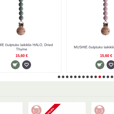
laikiklis HALO, Dried
MUSHIE čiulptuko laikiklis HALO, M
hyme
,60 €
15,60 €