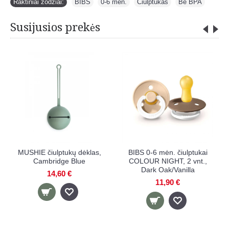
Raktiniai žodžiai:
BIBS
,
0-6 mėn.
,
Čiulptukas
,
Be BPA
Susijusios prekės
BIBS 0-6 mėn. čiulptukai
BIBS 6-18 mėn. čiulptukai
COLOUR, 2 vnt.,
COLOUR, 2 vnt.,
Sand/Pistachio
Sand/Pistachio
9,90 €
9,90 €