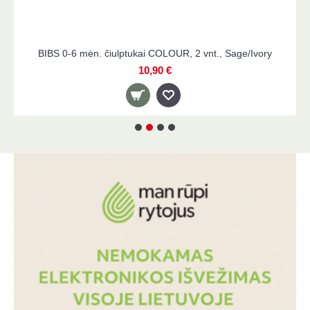
i COLOUR, 2 vnt., Sage/Ivory
MUSHIE užkandžių p
0,90 €
12,9