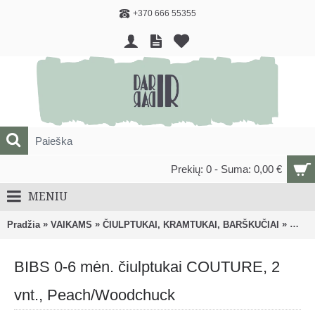
+370 666 55355
Prekių: 0 - Suma: 0,00 €
MENIU
»
»
»
Pradžia
VAIKAMS
ČIULPTUKAI, KRAMTUKAI, BARŠKUČIAI
Čiulp
BIBS 0-6 mėn. čiulptukai COUTURE, 2
vnt., Peach/Woodchuck