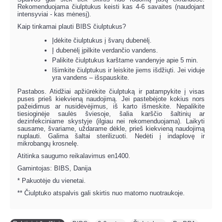
Rekomenduojama čiulptukus keisti kas 4-6 savaites (naudojant
intensyviai - kas mėnesį).
Kaip tinkamai plauti BIBS čiulptukus?
Įdėkite čiulptukus į švarų dubenėlį.
Į dubenėlį įpilkite verdančio vandens.
Palikite čiulptukus karštame vandenyje apie 5 min.
Išimkite čiulptukus ir leiskite jiems išdžiųti. Jei viduje
yra vandens – išspauskite.
Pastabos. Atidžiai apžiūrėkite čiulptuką ir patampykite į visas
puses prieš kiekvieną naudojimą. Jei pastebėjote kokius nors
pažeidimus ar nusidėvėjimus, iš karto išmeskite. Nepalikite
tiesioginėje saulės šviesoje, šalia karščio šaltinių ar
dezinfekciniame skystyje (ilgiau nei rekomenduojama). Laikyti
sausame, švariame, uždarame dėkle, prieš kiekvieną naudojimą
nuplauti. Galima šaltai sterilizuoti. Nedėti į indaplovę ir
mikrobangų krosnelę.
Atitinka saugumo reikalavimus en1400.
Gamintojas: BIBS, Danija
* Pakuotėje du vienetai.
** Čiulptuko atspalvis gali skirtis nuo matomo nuotraukoje.