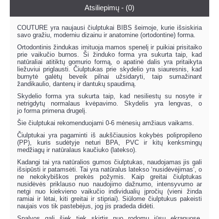
Atsiliepimų - (0)
COUTURE yra naujausi čiulptukai BIBS šeimoje, kurie išsiskiria
savo gražiu, moderniu dizainu ir anatomine (ortodontine) forma.
Ortodontinis žindukas imituoja mamos spenelį ir puikiai prisitaiko
prie vaikučio burnos. Ši žinduko forma yra sukurta taip, kad
natūraliai atitiktų gomurio formą, o apatinė dalis yra pritaikyta
liežuviui priglausti. Čiulptukas prie skydelio yra siauresnis, kad
burnytė galėtų beveik pilnai užsidaryti, taip sumažinant
žandikaulio, dantenų ir dantukų spaudimą.
Skydelio forma yra sukurta taip, kad nesiliestų su nosyte ir
netrigdytų normalaus kvėpavimo. Skydelis yra lengvas, o
jo forma primena drugelį.
Šie čiulptukai rekomenduojami 0-6 mėnesių amžiaus vaikams.
Čiulptukai yra pagaminti iš aukščiausios kokybės polipropileno
(PP), kuris sudėtyje neturi BPA, PVC ir kitų kenksmingų
medžiagų ir natūralaus kaučiuko (latekso).
Kadangi tai yra natūralios gumos čiulptukas, naudojamas jis gali
išsipūsti ir patamsėti. Tai yra natūralus latekso ‘nusidėvėjimas’, o
ne nekokybiškos prekės požymis. Kaip greitai čiulptukas
nusidėvės priklauso nuo naudojimo dažnumo, intensyvumo ar
netgi nuo kiekvieno vaikučio individualių įpročių (vieni žinda
ramiai ir lėtai, kiti greitai ir stipriai). Siūlome čiulptukus pakeisti
naujais vos tik pastebėjus, jog jis pradeda didėti.
Spalvos gali šiek tiek skirtis nuo rodomų jūsų ekranuose.