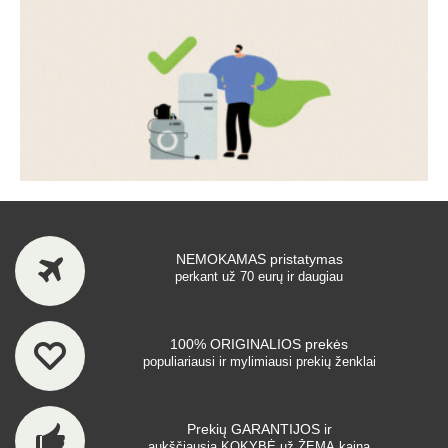
NEMOKAMAS pristatymas
perkant už 70 eurų ir daugiau
100% ORIGINALIOS prekės
populiariausi ir mylimiausi prekių ženklai
Prekių GARANTIJOS ir
aukščiausia KOKYBĖ už ŽEMĄ kainą