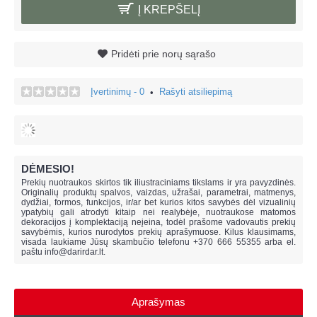
Į KREPŠELĮ
Pridėti prie norų sąrašo
Įvertinimų - 0
Rašyti atsiliepimą
•
DĖMESIO!
Prekių nuotraukos skirtos tik iliustraciniams tikslams ir yra pavyzdinės.
Originalių produktų spalvos, vaizdas, užrašai, parametrai, matmenys,
dydžiai, formos, funkcijos, ir/ar bet kurios kitos savybės dėl vizualinių
ypatybių gali atrodyti kitaip nei realybėje, n
uotraukose matomos
dekoracijos į komplektaciją neįeina,
todėl prašome vadovautis prekių
savybėmis, kurios nurodytos prekių aprašymuose. Kilus klausimams,
visada laukiame Jūsų skambučio telefonu +370 666 55355 arba el.
paštu
info@darirdar.lt
.
Aprašymas