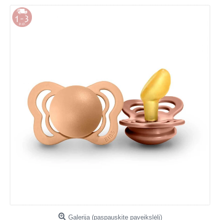
Galerija (paspauskite paveikslėlį)