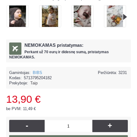
NEMOKAMAS pristatymas:
Perkant už
70 eur
ų ir
didesnę sumą, pristatymas
NEMOKAMAS.
Gamintojas:
BIBS
Peržiūrėta: 3231
Kodas:
5713795204182
Prekyboje:
Taip
13,90 €
be PVM: 11,49 €
-
+