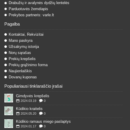
Drabužių ir avalynės dydžių lentelės
Parduotuvės žemėlapis
Prekybos partneris: varle.lt
Pagalba
Kontaktai, Rekvizitai
Mano paskyra
Užsakymų istorija
Norų sąrašas
Prekių krepšelis
Prekių grąžinimo forma
Naujienlaiškis
Dovanų kuponas
Populiariausi tinklaraščio įrašai
Gimdyvės krepšelis
2024.03.19
0
Kūdikio kraitelis
2024.05.20
0
Kūdikio ramaus miego paslaptys
2024.01.17
0