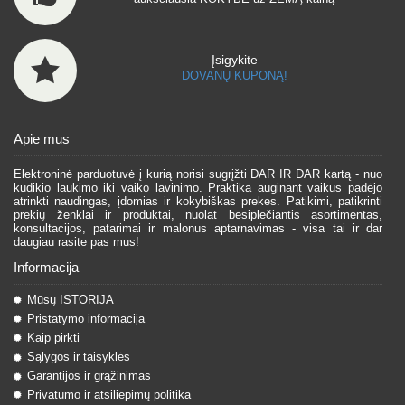
Įsigykite
DOVANŲ KUPONĄ!
Apie mus
Elektroninė parduotuvė į kurią norisi sugrįžti DAR IR DAR kartą - nuo
kūdikio laukimo iki vaiko lavinimo. Praktika auginant vaikus padėjo
atrinkti naudingas, įdomias ir kokybiškas prekes. Patikimi, patikrinti
prekių ženklai ir produktai, nuolat besiplečiantis asortimentas,
konsultacijos, patarimai ir malonus aptarnavimas - visa tai ir dar
daugiau rasite pas mus!
Informacija
Mūsų ISTORIJA
Pristatymo informacija
Kaip pirkti
Sąlygos ir taisyklės
Garantijos ir grąžinimas
Privatumo ir atsiliepimų politika