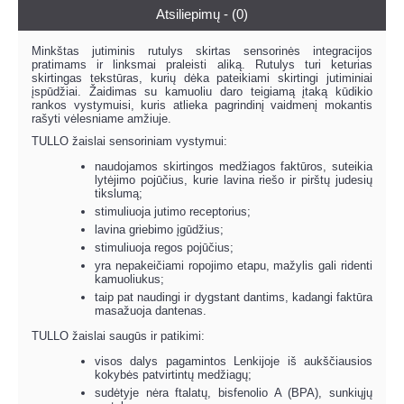
Atsiliepimų - (0)
Minkštas jutiminis rutulys skirtas sensorinės integracijos
pratimams ir linksmai praleisti aliką. Rutulys turi keturias
skirtingas tekstūras, kurių dėka pateikiami skirtingi jutiminiai
įspūdžiai. Žaidimas su kamuoliu daro teigiamą įtaką kūdikio
rankos vystymuisi, kuris atlieka pagrindinį vaidmenį mokantis
rašyti vėlesniame amžiuje.
TULLO žaislai sensoriniam vystymui:
naudojamos skirtingos medžiagos faktūros, suteikia
lytėjimo pojūčius, kurie lavina riešo ir pirštų judesių
tikslumą;
stimuliuoja jutimo receptorius;
lavina griebimo įgūdžius;
stimuliuoja regos pojūčius;
yra nepakeičiami ropojimo etapu, mažylis gali ridenti
kamuoliukus;
taip pat naudingi ir dygstant dantims, kadangi faktūra
masažuoja dantenas.
TULLO žaislai saugūs ir patikimi:
visos dalys pagamintos Lenkijoje iš aukščiausios
kokybės patvirtintų medžiagų;
sudėtyje nėra ftalatų, bisfenolio A (BPA), sunkiųjų