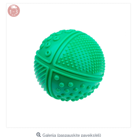
Galerija (paspauskite paveikslėlį)