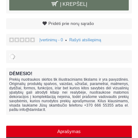
Į KREPŠELĮ
Pridėti prie norų sąrašo
Įvertinimų - 0
Rašyti atsiliepimą
•
DĖMESIO!
Prekių nuotraukos skirtos tik iliustraciniams tikslams ir yra pavyzdinės.
Originalių produktų spalvos, vaizdas, užrašai, parametrai, matmenys,
dydžiai, formos, funkcijos, ir/ar bet kurios kitos savybės dėl vizualinių
ypatybių gali atrodyti kitaip nei realybėje, n
uotraukose matomos
dekoracijos į komplektaciją neįeina,
todėl prašome vadovautis prekių
savybėmis, kurios nurodytos prekių aprašymuose. Kilus klausimams,
visada laukiame Jūsų skambučio telefonu +370 666 55355 arba el.
paštu
info@darirdar.lt
.
Aprašymas