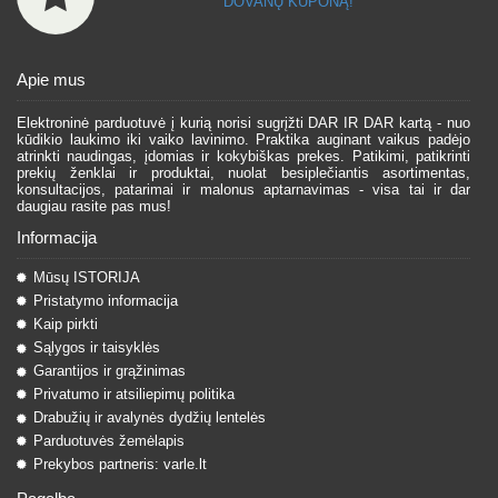
DOVANŲ KUPONĄ!
Apie mus
Elektroninė parduotuvė į kurią norisi sugrįžti DAR IR DAR kartą - nuo
kūdikio laukimo iki vaiko lavinimo. Praktika auginant vaikus padėjo
atrinkti naudingas, įdomias ir kokybiškas prekes. Patikimi, patikrinti
prekių ženklai ir produktai, nuolat besiplečiantis asortimentas,
konsultacijos, patarimai ir malonus aptarnavimas - visa tai ir dar
daugiau rasite pas mus!
Informacija
Mūsų ISTORIJA
Pristatymo informacija
Kaip pirkti
Sąlygos ir taisyklės
Garantijos ir grąžinimas
Privatumo ir atsiliepimų politika
Drabužių ir avalynės dydžių lentelės
Parduotuvės žemėlapis
Prekybos partneris: varle.lt