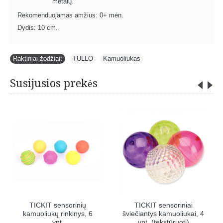
metalų.
Rekomenduojamas amžius: 0+ mėn.
Dydis: 10 cm.
Raktiniai žodžiai:
TULLO
,
Kamuoliukas
Susijusios prekės
IT sensoriniai
TICKIT sensoriniai
TICKIT s
tys kamuoliukai, 4
šviečiantys kamuoliukai,
blizgučių k
. (tekstūruoti)
nereguliarus atšokimas, 4
vnt. (paže