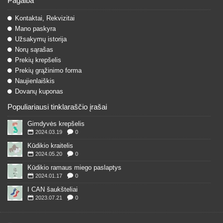
Pagalba
Kontaktai, Rekvizitai
Mano paskyra
Užsakymų istorija
Norų sąrašas
Prekių krepšelis
Prekių grąžinimo forma
Naujienlaiškis
Dovanų kuponas
Populiariausi tinklaraščio įrašai
Gimdyvės krepšelis
2024.03.19
0
Kūdikio kraitelis
2024.05.20
0
Kūdikio ramaus miego paslaptys
2024.01.17
0
I CAN šaukšteliai
2023.07.21
0