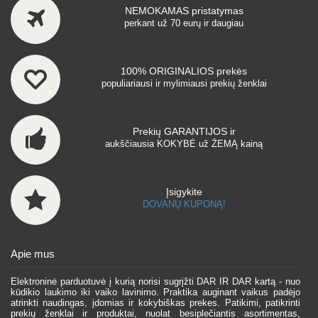
NEMOKAMAS pristatymas
perkant už 70 eurų ir daugiau
100% ORIGINALIOS prekės
populiariausi ir mylimiausi prekių ženklai
Prekių GARANTIJOS ir
aukščiausia KOKYBĖ už ŽEMĄ kainą
Įsigykite
DOVANŲ KUPONĄ!
Apie mus
Elektroninė parduotuvė į kurią norisi sugrįžti DAR IR DAR kartą - nuo
kūdikio laukimo iki vaiko lavinimo. Praktika auginant vaikus padėjo
atrinkti naudingas, įdomias ir kokybiškas prekes. Patikimi, patikrinti
prekių ženklai ir produktai, nuolat besiplečiantis asortimentas,