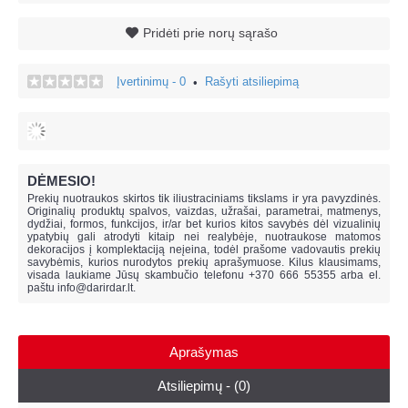
Pridėti prie norų sąrašo
Įvertinimų - 0
Rašyti atsiliepimą
•
DĖMESIO!
Prekių nuotraukos skirtos tik iliustraciniams tikslams ir yra pavyzdinės.
Originalių produktų spalvos, vaizdas, užrašai, parametrai, matmenys,
dydžiai, formos, funkcijos, ir/ar bet kurios kitos savybės dėl vizualinių
ypatybių gali atrodyti kitaip nei realybėje, n
uotraukose matomos
dekoracijos į komplektaciją neįeina,
todėl prašome vadovautis prekių
savybėmis, kurios nurodytos prekių aprašymuose. Kilus klausimams,
visada laukiame Jūsų skambučio telefonu +370 666 55355 arba el.
paštu
info@darirdar.lt
.
Aprašymas
Atsiliepimų - (0)