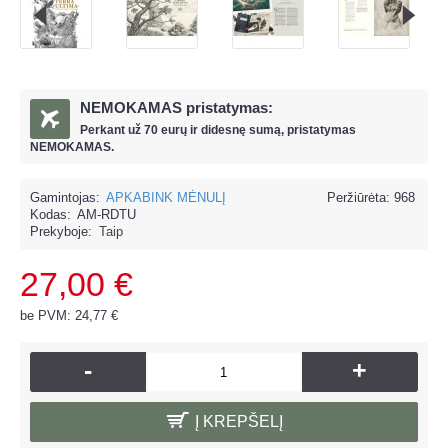
NEMOKAMAS pristatymas:
Perkant už
70 eur
ų ir
didesnę sumą, pristatymas
NEMOKAMAS.
Gamintojas:
APKABINK MĖNULĮ
Peržiūrėta: 968
Kodas:
AM-RDTU
Prekyboje:
Taip
27,00 €
be PVM: 24,77 €
-
+
Į KREPŠELĮ