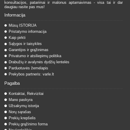
konsultacijos, patarimai ir malonus aptarnavimas - visa tai ir dar
daugiau rasite pas mus!
Informacija
Mūsų ISTORIJA
Pristatymo informacija
Kaip pirkti
Sąlygos ir taisyklės
Garantijos ir grąžinimas
Privatumo ir atsiliepimų politika
Drabužių ir avalynės dydžių lentelės
Parduotuvės žemėlapis
Prekybos partneris: varle.lt
Pagalba
Kontaktai, Rekvizitai
Mano paskyra
Užsakymų istorija
Norų sąrašas
Prekių krepšelis
Prekių grąžinimo forma