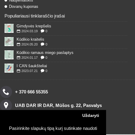
Naujienlaiškis
Dovanų kuponas
Populiariausi tinklaraščio įrašai
Gimdyvės krepšelis
2024.03.19
0
Kūdikio kraitelis
2024.05.20
0
Kūdikio ramaus miego paslaptys
2024.01.17
0
I CAN šaukšteliai
2023.07.21
0
+ 370 666 55355
UAB DAR IR DAR, Mūšos g. 22, Pasvalys
Uždaryti
Pasirinkite slapukų tipą kurį sutinkate naudoti