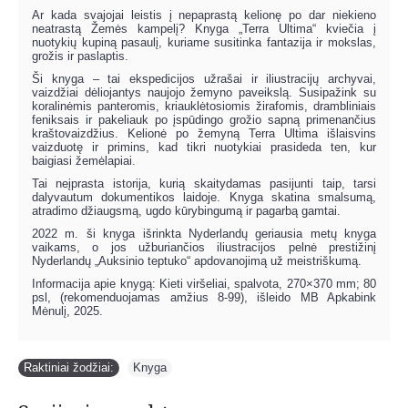
Ar kada svajojai leistis į nepaprastą kelionę po dar niekieno
neatrastą Žemės kampelį? Knyga „Terra Ultima“ kviečia į
nuotykių kupiną pasaulį, kuriame susitinka fantazija ir mokslas,
grožis ir paslaptis.
Ši knyga – tai ekspedicijos užrašai ir iliustracijų archyvai,
vaizdžiai dėliojantys naujojo žemyno paveikslą. Susipažink su
koralinėmis panteromis, kriauklėtosiomis žirafomis, drambliniais
feniksais ir pakeliauk po įspūdingo grožio sapną primenančius
kraštovaizdžius. Kelionė po žemyną Terra Ultima išlaisvins
vaizduotę ir primins, kad tikri nuotykiai prasideda ten, kur
baigiasi žemėlapiai.
Tai neįprasta istorija, kurią skaitydamas pasijunti taip, tarsi
dalyvautum dokumentikos laidoje. Knyga skatina smalsumą,
atradimo džiaugsmą, ugdo kūrybingumą ir pagarbą gamtai.
2022 m. ši knyga išrinkta Nyderlandų geriausia metų knyga
vaikams, o jos užburiančios iliustracijos pelnė prestižinį
Nyderlandų „Auksinio teptuko“ apdovanojimą už meistriškumą.
Informacija apie knygą: Kieti viršeliai, spalvota, 270×370 mm; 80
psl, (rekomenduojamas amžius 8-99), išleido MB Apkabink
Mėnulį, 2025.
Raktiniai žodžiai:
Knyga