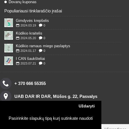
Dovanų kuponas
Populiariausi tinklaraščio įrašai
Gimdyvės krepšelis
2024.03.19
0
Kūdikio kraitelis
2024.05.20
0
Kūdikio ramaus miego paslaptys
2024.01.17
0
I CAN šaukšteliai
2023.07.21
0
+ 370 666 55355
UAB DAR IR DAR, Mūšos g. 22, Pasvalys
Uždaryti
Pasirinkite slapukų tipą kurį sutinkate naudoti