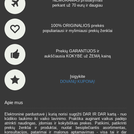
NEMOKAMAS pristatymas
perkant už 70 eurų ir daugiau
100% ORIGINALIOS prekės
populiariausi ir mylimiausi prekių ženklai
Prekių GARANTIJOS ir
aukščiausia KOKYBĖ už ŽEMĄ kainą
Įsigykite
DOVANŲ KUPONĄ!
Apie mus
Elektroninė parduotuvė į kurią norisi sugrįžti DAR IR DAR kartą - nuo
kūdikio laukimo iki vaiko lavinimo. Praktika auginant vaikus padėjo
atrinkti naudingas, įdomias ir kokybiškas prekes. Patikimi, patikrinti
prekių ženklai ir produktai, nuolat besiplečiantis asortimentas,
konsultacijos, patarimai ir malonus aptarnavimas - visa tai ir dar