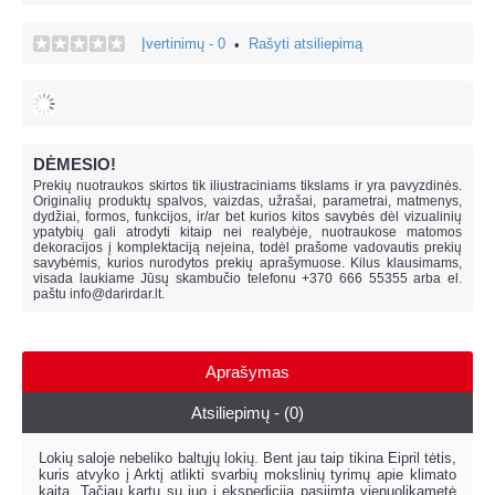
Įvertinimų - 0
Rašyti atsiliepimą
•
DĖMESIO!
Prekių nuotraukos skirtos tik iliustraciniams tikslams ir yra pavyzdinės.
Originalių produktų spalvos, vaizdas, užrašai, parametrai, matmenys,
dydžiai, formos, funkcijos, ir/ar bet kurios kitos savybės dėl vizualinių
ypatybių gali atrodyti kitaip nei realybėje, n
uotraukose matomos
dekoracijos į komplektaciją neįeina,
todėl prašome vadovautis prekių
savybėmis, kurios nurodytos prekių aprašymuose. Kilus klausimams,
visada laukiame Jūsų skambučio telefonu +370 666 55355 arba el.
paštu
info@darirdar.lt
.
Aprašymas
Atsiliepimų - (0)
Lokių saloje nebeliko baltųjų lokių. Bent jau taip tikina Eipril tėtis,
kuris atvyko į Arktį atlikti svarbių mokslinių tyrimų apie klimato
kaitą. Tačiau kartu su juo į ekspediciją pasiimta vienuolikametė