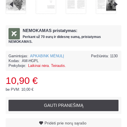
NEMOKAMAS pristatymas:
Perkant už
70 eur
ų ir
didesnę sumą, pristatymas
NEMOKAMAS.
Gamintojas:
APKABINK MĖNULĮ
Peržiūrėta: 1130
Kodas:
AM-HGPL
Prekyboje:
Laikinai nėra. Teirautis.
10,90 €
be PVM: 10,00 €
GAUTI PRANEŠIMĄ
Pridėti prie norų sąrašo