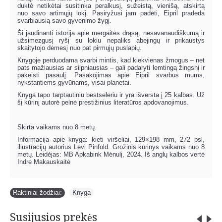
duktė netikėtai susitinka peralkusį, sužeistą, vienišą, atskirtą
nuo savo artimųjų lokį. Pasiryžusi jam padėti, Eipril pradeda
svarbiausią savo gyvenimo žygį.
Ši jaudinanti istorija apie mergaitės drąsą, nesavanaudiškumą ir
užsimezgusį ryšį su lokiu nepaliks abejingų ir prikaustys
skaitytojo dėmesį nuo pat pirmųjų puslapių.
Knygoje perduodama svarbi mintis, kad kiekvienas žmogus – net
pats mažiausias ar silpniausias – gali padaryti lemtingą žingsnį ir
pakeisti pasaulį. Pasakojimas apie Eipril svarbus mums,
nykstantiems gyvūnams, visai planetai.
Knyga tapo tarptautiniu bestseleriu ir yra išversta į 25 kalbas. Už
šį kūrinį autorė pelnė prestižinius literatūros apdovanojimus.
Skirta vaikams nuo 8 metų.
Informacija apie knygą: kieti viršeliai, 129×198 mm, 272 psl,
iliustracijų autorius Levi Pinfold. Grožinis kūrinys vaikams nuo 8
metų. Leidėjas: MB Apkabink Mėnulį, 2024. Iš anglų kalbos vertė
Indrė Makauskaitė
Raktiniai žodžiai:
Knyga
Susijusios prekės