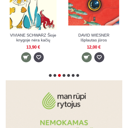
ioje
DAVID WIESNER
KATIE BUTTON
ų
Išplautas jūros
Labanakt, Šuniuk!
12,00 €
11,90 €