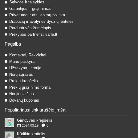
Sąlygos ir taisyklės
Garantijos ir grąžinimas
Privatumo ir atsiliepimų politika
Drabužių ir avalynės dydžių lentelės
Parduotuvės žemėlapis
Prekybos partneris: varle.lt
Pagalba
Kontaktai, Rekvizitai
Mano paskyra
Užsakymų istorija
Norų sąrašas
Prekių krepšelis
Prekių grąžinimo forma
Naujienlaiškis
Dovanų kuponas
Populiariausi tinklaraščio įrašai
Gimdyvės krepšelis
2024.03.19
0
Kūdikio kraitelis