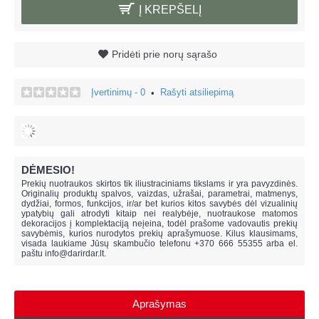
Į KREPŠELĮ
Pridėti prie norų sąrašo
Įvertinimų - 0
Rašyti atsiliepimą
•
DĖMESIO!
Prekių nuotraukos skirtos tik iliustraciniams tikslams ir yra pavyzdinės.
Originalių produktų spalvos, vaizdas, užrašai, parametrai, matmenys,
dydžiai, formos, funkcijos, ir/ar bet kurios kitos savybės dėl vizualinių
ypatybių gali atrodyti kitaip nei realybėje, n
uotraukose matomos
dekoracijos į komplektaciją neįeina,
todėl prašome vadovautis prekių
savybėmis, kurios nurodytos prekių aprašymuose. Kilus klausimams,
visada laukiame Jūsų skambučio telefonu +370 666 55355 arba el.
paštu
info@darirdar.lt
.
Aprašymas