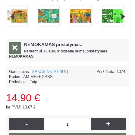
NEMOKAMAS pristatymas:
Perkant už
70 eur
ų ir
didesnę sumą, pristatymas
NEMOKAMAS.
Gamintojas:
APKABINK MĖNULĮ
Peržiūrėta: 1074
Kodas:
AM-MHFPGPSS
Prekyboje:
Taip
14,90 €
be PVM: 13,67 €
-
+