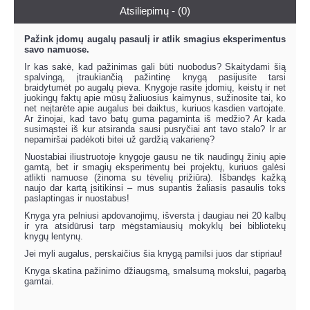
Atsiliepimų - (0)
Pažink įdomų augalų pasaulį ir atlik smagius eksperimentus
savo namuose.
Ir kas sakė, kad pažinimas gali būti nuobodus? Skaitydami šią
spalvingą, įtraukiančią pažintinę knygą pasijusite tarsi
braidytumėt po augalų pieva. Knygoje rasite įdomių, keistų ir net
juokingų faktų apie mūsų žaliuosius kaimynus, sužinosite tai, ko
net neįtarėte apie augalus bei daiktus, kuriuos kasdien vartojate.
Ar žinojai, kad tavo batų guma pagaminta iš medžio? Ar kada
susimąstei iš kur atsiranda sausi pusryčiai ant tavo stalo? Ir ar
nepamiršai padėkoti bitei už gardžią vakarienę?
Nuostabiai iliustruotoje knygoje gausu ne tik naudingų žinių apie
gamtą, bet ir smagių eksperimentų bei projektų, kuriuos galėsi
atlikti namuose (žinoma su tėvelių prižiūra). Išbandęs kažką
naujo dar kartą įsitikinsi – mus supantis žaliasis pasaulis toks
paslaptingas ir nuostabus!
Knyga yra pelniusi apdovanojimų, išversta į daugiau nei 20 kalbų
ir yra atsidūrusi tarp mėgstamiausių mokyklų bei bibliotekų
knygų lentynų.
Jei myli augalus, perskaičius šia knygą pamilsi juos dar stipriau!
Knyga skatina pažinimo džiaugsmą, smalsumą mokslui, pagarbą
gamtai.