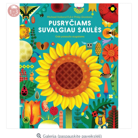
Galerija (paspauskite paveikslėlį)