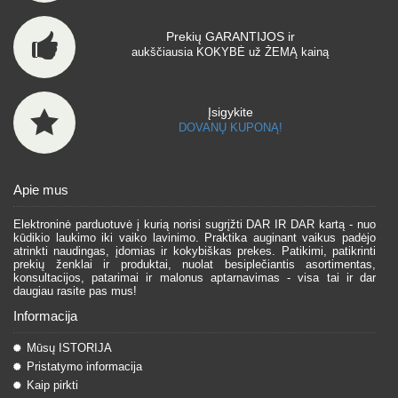
Prekių GARANTIJOS ir
aukščiausia KOKYBĖ už ŽEMĄ kainą
Įsigykite
DOVANŲ KUPONĄ!
Apie mus
Elektroninė parduotuvė į kurią norisi sugrįžti DAR IR DAR kartą - nuo
kūdikio laukimo iki vaiko lavinimo. Praktika auginant vaikus padėjo
atrinkti naudingas, įdomias ir kokybiškas prekes. Patikimi, patikrinti
prekių ženklai ir produktai, nuolat besiplečiantis asortimentas,
konsultacijos, patarimai ir malonus aptarnavimas - visa tai ir dar
daugiau rasite pas mus!
Informacija
Mūsų ISTORIJA
Pristatymo informacija
Kaip pirkti