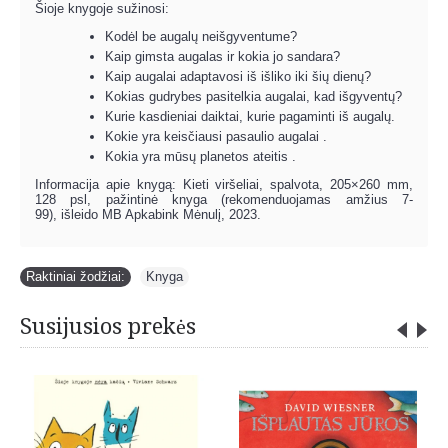
Šioje knygoje sužinosi:
Kodėl be augalų neišgyventume?
Kaip gimsta augalas ir kokia jo sandara?
Kaip augalai adaptavosi iš išliko iki šių dienų?
Kokias gudrybes pasitelkia augalai, kad išgyventų?
Kurie kasdieniai daiktai, kurie pagaminti iš augalų.
Kokie yra keisčiausi pasaulio augalai .
Kokia yra mūsų planetos ateitis .
Informacija apie knygą: Kieti viršeliai, spalvota, 205×260 mm,
128 psl, pažintinė knyga (rekomenduojamas amžius 7-
99), išleido MB Apkabink Mėnulį, 2023.
Raktiniai žodžiai:
Knyga
Susijusios prekės