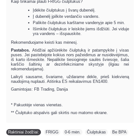
Kaip tinkamai plauti FRIGG čiulptukus?
Įdėkite čiulptukus į švarų dubenėlį.
Į dubenėlį įpilkite verdančio vandens.
Palikite čiulptukus karštame vandenyje apie 5 min.
Išimkite čiulptukus ir leiskite jiems išdžiūti. Jei viduje
yra vandens – išspauskite.
Rekomenduojame keisti kas mėnesį.
Pastabos.
Atidžiai apžiūrėkite čiulptuką ir patampykite į visas
puses. Jei pastebėjote kokius nors pažeidimus ar nusidėvėjimus,
iš karto išmeskite. Nepalikite tiesioginėje saulės šviesoje, šalia
karščio šaltinių ar dezinfekciniame skystyje (ilgiau nei
rekomenduojama).
Laikyti sausame, švariame, uždarame dėkle, prieš kiekvieną
naudojimą nuplauti. Atitinka ES reikalavimus EN1400.
Gamintojas: FB Trading, Danija
* Pakuotėje vienas vienetas.
** Čiulptuko atspalvis gali skirtis nuo matomo ekrane.
Raktiniai žodžiai:
FRIGG
,
0-6 mėn.
,
Čiulptukas
,
Be BPA