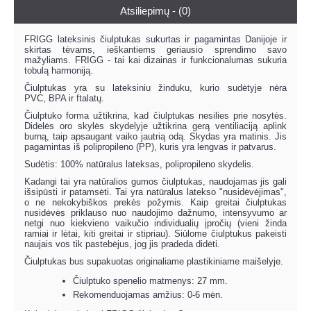
Atsiliepimų - (0)
FRIGG lateksinis čiulptukas sukurtas ir pagamintas Danijoje ir
skirtas tėvams, ieškantiems geriausio sprendimo savo
mažyliams. FRIGG - tai kai dizainas ir funkcionalumas sukuria
tobulą harmoniją.
Čiulptukas yra su lateksiniu žinduku, kurio sudėtyje nėra
PVC, BPA ir ftalatų.
Čiulptuko forma užtikrina, kad čiulptukas nesilies prie nosytės.
Didelės oro skylės skydelyje užtikrina gerą ventiliaciją aplink
burną, taip apsaugant vaiko jautrią odą. Skydas yra matinis. Jis
pagamintas iš polipropileno (PP), kuris yra lengvas ir patvarus.
Sudėtis: 100% natūralus lateksas, polipropileno skydelis.
Kadangi tai yra natūralios gumos čiulptukas, naudojamas jis gali
išsipūsti ir patamsėti. Tai yra natūralus latekso "nusidėvėjimas",
o ne nekokybiškos prekės požymis. Kaip greitai čiulptukas
nusidėvės priklauso nuo naudojimo dažnumo, intensyvumo ar
netgi nuo kiekvieno vaikučio individualių įpročių (vieni žinda
ramiai ir lėtai, kiti greitai ir stipriau). Siūlome čiulptukus pakeisti
naujais vos tik pastebėjus, jog jis pradeda didėti.
Čiulptukas bus supakuotas originaliame plastikiniame maišelyje.
Čiulptuko spenelio matmenys: 27 mm.
Rekomenduojamas amžius: 0-6 mėn.