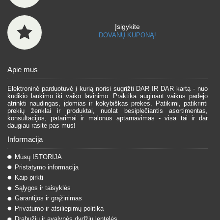
Įsigykite
DOVANŲ KUPONĄ!
Apie mus
Elektroninė parduotuvė į kurią norisi sugrįžti DAR IR DAR kartą - nuo
kūdikio laukimo iki vaiko lavinimo. Praktika auginant vaikus padėjo
atrinkti naudingas, įdomias ir kokybiškas prekes. Patikimi, patikrinti
prekių ženklai ir produktai, nuolat besiplečiantis asortimentas,
konsultacijos, patarimai ir malonus aptarnavimas - visa tai ir dar
daugiau rasite pas mus!
Informacija
Mūsų ISTORIJA
Pristatymo informacija
Kaip pirkti
Sąlygos ir taisyklės
Garantijos ir grąžinimas
Privatumo ir atsiliepimų politika
Drabužių ir avalynės dydžių lentelės