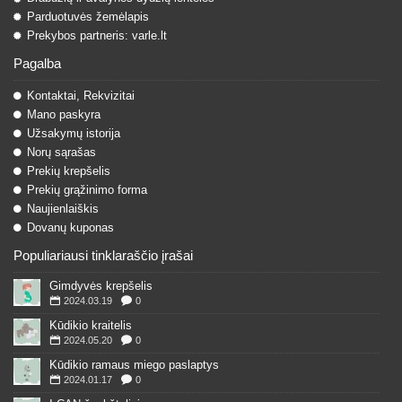
Parduotuvės žemėlapis
Prekybos partneris: varle.lt
Pagalba
Kontaktai, Rekvizitai
Mano paskyra
Užsakymų istorija
Norų sąrašas
Prekių krepšelis
Prekių grąžinimo forma
Naujienlaiškis
Dovanų kuponas
Populiariausi tinklaraščio įrašai
Gimdyvės krepšelis
2024.03.19
0
Kūdikio kraitelis
2024.05.20
0
Kūdikio ramaus miego paslaptys
2024.01.17
0