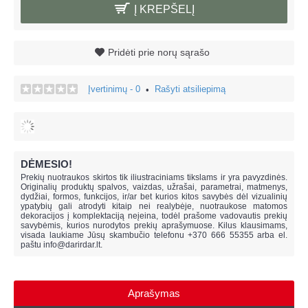
Į KREPŠELĮ
Pridėti prie norų sąrašo
Įvertinimų - 0
Rašyti atsiliepimą
•
DĖMESIO!
Prekių nuotraukos skirtos tik iliustraciniams tikslams ir yra pavyzdinės.
Originalių produktų spalvos, vaizdas, užrašai, parametrai, matmenys,
dydžiai, formos, funkcijos, ir/ar bet kurios kitos savybės dėl vizualinių
ypatybių gali atrodyti kitaip nei realybėje, n
uotraukose matomos
dekoracijos į komplektaciją neįeina,
todėl prašome vadovautis prekių
savybėmis, kurios nurodytos prekių aprašymuose. Kilus klausimams,
visada laukiame Jūsų skambučio telefonu +370 666 55355 arba el.
paštu
info@darirdar.lt
.
Aprašymas