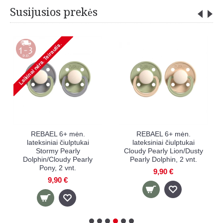
Susijusios prekės
.
REBAEL 0-6 mėn.
REBAEL 0-6 mėn.
ai
lateksiniai čiulptukai
lateksiniai čiulptukai
usty
Cloudy Pearly Lion/Dusty
Tornado Pearly Rhino /
nt.
Pearly Dolphin, 2 vnt.
Frosty Pearly Rhino, 2
vnt.
9,90 €
9,90 €