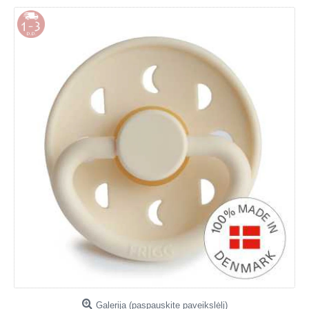
Galerija (paspauskite paveikslėlį)