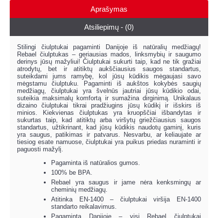
Aprašymas
Atsiliepimų - (0)
Stilingi čiulptukai pagaminti Danijoje iš natūralių medžiagų!
Rebael čiulptukas – geriausias mados, linksmybių ir saugumo
derinys jūsų mažyliui! Čiulptukai sukurti taip, kad ne tik gražiai
atrodytų, bet ir atitiktų aukščiausius saugos standartus,
suteikdami jums ramybę, kol jūsų kūdikis mėgaujasi savo
mėgstamu čiulptuku. Pagaminti iš aukštos kokybės saugių
medžiagų, čiulptukai yra švelnūs jautriai jūsų kūdikio odai,
suteikia maksimalų komfortą ir sumažina dirginimą. Unikalaus
dizaino čiulptukai tikrai pradžiugins jūsų kūdikį ir išskirs iš
minios. Kiekvienas čiulptukas yra kruopščiai išbandytas ir
sukurtas taip, kad atitiktų arba viršytų griežčiausius saugos
standartus, užtikrinant, kad jūsų kūdikis naudotų gaminį, kuris
yra saugus, patikimas ir patvarus. Nesvarbu, ar keliaujate ar
tiesiog esate namuose, čiulptukai yra puikus priedas nuraminti ir
paguosti mažylį.
Pagaminta iš natūralios gumos.
100% be BPA.
Rebael yra saugus ir jame nėra kenksmingų ar
cheminių medžiagų.
Atitinka EN-1400 – čiulptukai viršija EN-1400
standarto reikalavimus.
Pagaminta Danijoje – visi Rebael čiulptukai