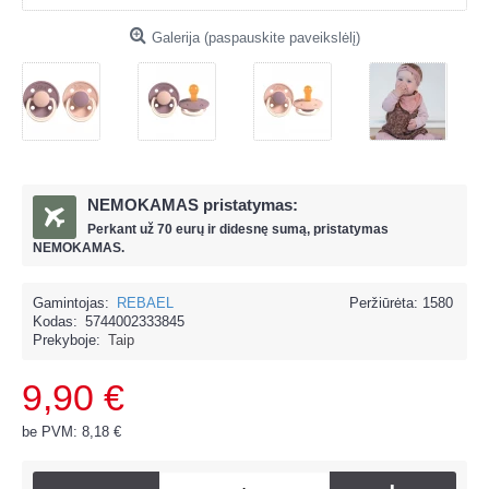
Galerija (paspauskite paveikslėlį)
NEMOKAMAS pristatymas:
Perkant už
70 eur
ų ir
didesnę sumą, pristatymas
NEMOKAMAS.
Gamintojas:
REBAEL
Peržiūrėta: 1580
Kodas:
5744002333845
Prekyboje:
Taip
9,90 €
be PVM: 8,18 €