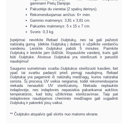
gaminami Pietų Danijoje.
Pakuotėje du vienetai (2 spalvų derinys).
Rekomenduojamas amžius: 6+ mėn.
Gaminio matmenys: 3,81 x 3,81 cm.
Pakuotės matmenys: 5 x 15 x 7 cm.
Svoris: 0,3 kg.
Įspėjimai: nevirkite Rebael čiulptukų, nes tai gali pažeisti
natūralią gumą. Įdėkite čiulptuką į dubenį ir užpilkite verdančiu
vandeniu. Leiskite čiulptukui pabūti 5 minutes. Paimkite
čiulptuką ir leiskite jam išdžiūti. Išspauskite vandenį, kuris gali
būti čiulptuke. Atvėsus čiulptukai yra sterilizuoti ir paruošti
naudojimui!
Saugumo sumetimais svarbu čiulptukus sterilizuoti kasdien, bet
ypač tai svarbu padaryti prieš pirmąjį naudojimą. Rebael
čiulptukai yra pagaminti iš natūralių medžiagų, kurios natūraliai
sensta. Šį procesą UV veikia neigiamai, todėl rekomenduojame
niekada nenaudoti UV sterilizatorių. Niekada neplaukite
indaplovėje, nes indaplovės nepasiekia pakankamai aukštos
temperatūros, kad būtų užtikrintas sterilizavimas. Taip pat
indaplovėse naudojamos cheminės medžiagos gali sugadinti
čiulptuką ir pakenkti jūsų vaikui.
** Čiulptuko atspalvis gali skirtis nuo matomo ekrane.