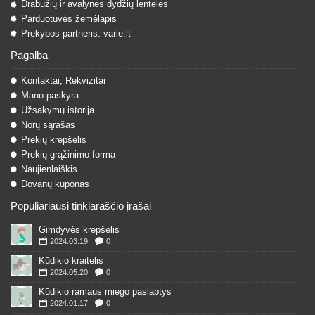
Drabužių ir avalynės dydžių lentelės
Parduotuvės žemėlapis
Prekybos partneris: varle.lt
Pagalba
Kontaktai, Rekvizitai
Mano paskyra
Užsakymų istorija
Norų sąrašas
Prekių krepšelis
Prekių grąžinimo forma
Naujienlaiškis
Dovanų kuponas
Populiariausi tinklaraščio įrašai
Gimdyvės krepšelis
2024.03.19
0
Kūdikio kraitelis
2024.05.20
0
Kūdikio ramaus miego paslaptys
2024.01.17
0