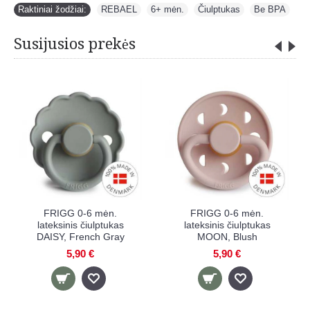
Raktiniai žodžiai:
REBAEL
,
6+ mėn.
,
Čiulptukas
,
Be BPA
Susijusios prekės
FRIGG 0-6 mėn.
FRIGG 0-6 mėn.
lateksinis čiulptukas
lateksinis čiulptukas
MOON, Cream
ROPE, French Gray
5,90 €
5,90 €