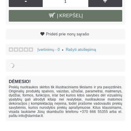
-
+
Į KREPŠELĮ
Pridėti prie norų sąrašo
Įvertinimų - 0
Rašyti atsiliepimą
•
DĖMESIO!
Prekių nuotraukos skirtos tik iliustraciniams tikslams ir yra pavyzdinės.
Originalių produktų spalvos, vaizdas, užrašai, parametrai, matmenys,
dydžiai, formos, funkcijos, ir/ar bet kurios kitos savybės dėl vizualinių
ypatybių gali atrodyti kitaip nei realybėje, n
uotraukose matomos
dekoracijos į komplektaciją neįeina,
todėl prašome vadovautis prekių
savybėmis, kurios nurodytos prekių aprašymuose. Kilus klausimams,
visada laukiame Jūsų skambučio telefonu +370 666 55355 arba el.
paštu
info@darirdar.lt
.