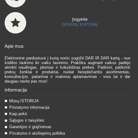
Įsigykite
DOVANŲ KUPONĄ!
Apie mus
Elektroninė parduotuvė į kurią norisi sugrįžti DAR IR DAR kartą - nuo
kūdikio laukimo iki vaiko lavinimo. Praktika auginant vaikus padėjo
atrinkti naudingas, įdomias ir kokybiškas prekes. Patikimi, patikrinti
prekių ženklai ir produktai, nuolat besiplečiantis asortimentas,
konsultacijos, patarimai ir malonus aptarnavimas - visa tai ir dar
daugiau rasite pas mus!
Informacija
Mūsų ISTORIJA
Pristatymo informacija
Kaip pirkti
Sąlygos ir taisyklės
Garantijos ir grąžinimas
Privatumo ir atsiliepimų politika