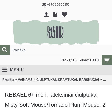
+370 666 55355
Prekių: 0 - Suma: 0,00 €
MENIU
»
»
»
Pradžia
VAIKAMS
ČIULPTUKAI, KRAMTUKAI, BARŠKUČIAI
Čiulp
REBAEL 6+ mėn. lateksiniai čiulptukai
Misty Soft Mouse/Tornado Plum Mouse, 2