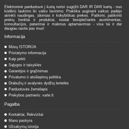
Elektroninė parduotuvė į kurią norisi sugrįžti DAR IR DAR kartą - nuo
kūdikio laukimo iki vaiko lavinimo. Praktika auginant vaikus padėjo
atrinkti naudingas, įdomias ir kokybiškas prekes. Patikimi, patikrinti
prekių ženklai ir produktai, nuolat besiplečiantis asortimentas,
konsultacijos, patarimai ir malonus aptarnavimas - visa tai ir dar
daugiau rasite pas mus!
Informacija
Mūsų ISTORIJA
Pristatymo informacija
Kaip pirkti
Sąlygos ir taisyklės
Garantijos ir grąžinimas
Privatumo ir atsiliepimų politika
Drabužių ir avalynės dydžių lentelės
Parduotuvės žemėlapis
Prekybos partneris: varle.lt
Pagalba
Kontaktai, Rekvizitai
Mano paskyra
Užsakymų istorija