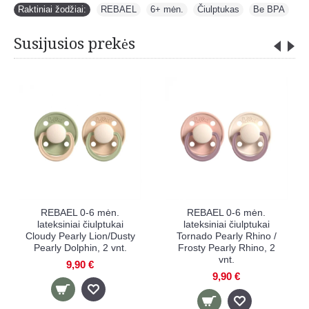
Raktiniai žodžiai:
REBAEL
,
6+ mėn.
,
Čiulptukas
,
Be BPA
Susijusios prekės
REBAEL 4-11 mėn.
REBAEL 6+ mėn.
lateksiniai čiulptukai
lateksiniai čiulptukai
Stormy Pearly
Stormy Pearly
Dolphin/Cloudy Pearly
Dolphin/Cloudy Pearly
Pony, 2 vnt.
Pony, 2 vnt.
9,90 €
9,90 €