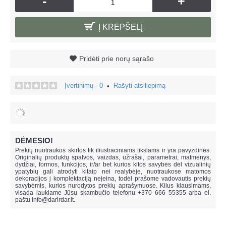
-
+
Į KREPŠELĮ
Pridėti prie norų sąrašo
Įvertinimų - 0
Rašyti atsiliepimą
•
DĖMESIO!
Prekių nuotraukos skirtos tik iliustraciniams tikslams ir yra pavyzdinės.
Originalių produktų spalvos, vaizdas, užrašai, parametrai, matmenys,
dydžiai, formos, funkcijos, ir/ar bet kurios kitos savybės dėl vizualinių
ypatybių gali atrodyti kitaip nei realybėje, n
uotraukose matomos
dekoracijos į komplektaciją neįeina,
todėl prašome vadovautis prekių
savybėmis, kurios nurodytos prekių aprašymuose. Kilus klausimams,
visada laukiame Jūsų skambučio telefonu +370 666 55355 arba el.
paštu
info@darirdar.lt
.