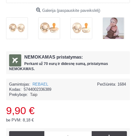
Galerija (paspauskite paveikslėlį)
NEMOKAMAS pristatymas:
Perkant už
70 eur
ų ir
didesnę sumą, pristatymas
NEMOKAMAS.
Gamintojas:
REBAEL
Peržiūrėta: 1684
Kodas:
5744002336389
Prekyboje:
Taip
9,90 €
be PVM: 8,18 €