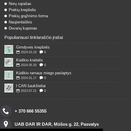
Norų sąrašas
Prekių krepšelis
Prekių grąžinimo forma
Naujienlaiškis
Dovanų kuponas
Populiariausi tinklaraščio įrašai
Gimdyvės krepšelis
2024.03.19
0
Kūdikio kraitelis
2024.05.20
0
Kūdikio ramaus miego paslaptys
2024.01.17
0
I CAN šaukšteliai
2023.07.21
0
+ 370 666 55355
UAB DAR IR DAR, Mūšos g. 22, Pasvalys