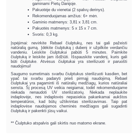
gaminami Pietų Danijoje.
Pakuotėje du vienetai (2 spalvų derinys).
Rekomenduojamas amžius: 6+ mėn.
Gaminio matmenys: 3,81 x 3,81 cm.
Pakuotės matmenys: 5 x 15 x 7 cm.
Svoris: 0,3 kg.
Įspėjimai: nevirkite Rebael čiulptukų, nes tai gali pažeisti
natūralią gumą. Įdėkite čiulptuką į dubenį ir užpilkite verdančiu
vandeniu. Leiskite čiulptukui pabūti 5 minutes. Paimkite
čiulptuką ir leiskite jam išdžiūti. Išspauskite vandenį, kuris gali
būti čiulptuke. Atvėsus čiulptukai yra sterilizuoti ir paruošti
naudojimui!
Saugumo sumetimais svarbu čiulptukus sterilizuoti kasdien, bet
ypač tai svarbu padaryti prieš pirmąjį naudojimą. Rebael
čiulptukai yra pagaminti iš natūralių medžiagų, kurios natūraliai
sensta. Šį procesą UV veikia neigiamai, todėl rekomenduojame
niekada nenaudoti UV sterilizatorių. Niekada neplaukite
indaplovėje, nes indaplovės nepasiekia pakankamai aukštos
temperatūros, kad būtų užtikrintas sterilizavimas. Taip pat
indaplovėse naudojamos cheminės medžiagos gali sugadinti
čiulptuką ir pakenkti jūsų vaikui.
** Čiulptuko atspalvis gali skirtis nuo matomo ekrane.