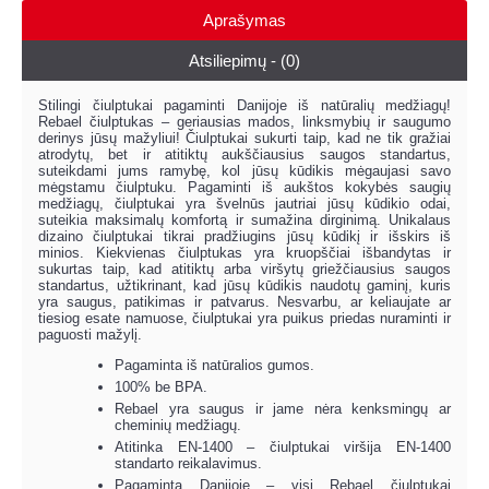
Aprašymas
Atsiliepimų - (0)
Stilingi čiulptukai pagaminti Danijoje iš natūralių medžiagų!
Rebael čiulptukas – geriausias mados, linksmybių ir saugumo
derinys jūsų mažyliui! Čiulptukai sukurti taip, kad ne tik gražiai
atrodytų, bet ir atitiktų aukščiausius saugos standartus,
suteikdami jums ramybę, kol jūsų kūdikis mėgaujasi savo
mėgstamu čiulptuku. Pagaminti iš aukštos kokybės saugių
medžiagų, čiulptukai yra švelnūs jautriai jūsų kūdikio odai,
suteikia maksimalų komfortą ir sumažina dirginimą. Unikalaus
dizaino čiulptukai tikrai pradžiugins jūsų kūdikį ir išskirs iš
minios. Kiekvienas čiulptukas yra kruopščiai išbandytas ir
sukurtas taip, kad atitiktų arba viršytų griežčiausius saugos
standartus, užtikrinant, kad jūsų kūdikis naudotų gaminį, kuris
yra saugus, patikimas ir patvarus. Nesvarbu, ar keliaujate ar
tiesiog esate namuose, čiulptukai yra puikus priedas nuraminti ir
paguosti mažylį.
Pagaminta iš natūralios gumos.
100% be BPA.
Rebael yra saugus ir jame nėra kenksmingų ar
cheminių medžiagų.
Atitinka EN-1400 – čiulptukai viršija EN-1400
standarto reikalavimus.
Pagaminta Danijoje – visi Rebael čiulptukai