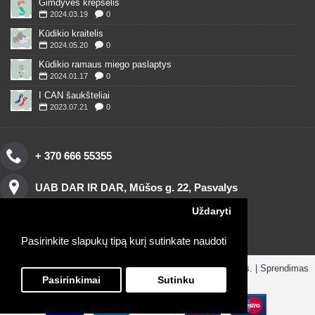
Gimdyvės krepšelis
2024.03.19
0
Kūdikio kraitelis
2024.05.20
0
Kūdikio ramaus miego paslaptys
2024.01.17
0
I CAN šaukšteliai
2023.07.21
0
+ 370 666 55355
UAB DAR IR DAR, Mūšos g. 22, Pasvalys
Uždaryti
Pasirinkite slapukų tipą kurį sutinkate naudoti
Copyright © 2016, www.darirdar.lt visos teisės saugomos. | Sprendimas
ParduotuvesNuoma.lt
Pasirinkimai
Sutinku