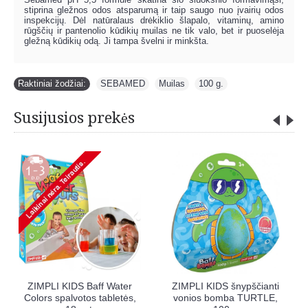
stiprina gležnos odos atsparumą ir taip saugo nuo įvairių odos
inspekcijų. Dėl natūralaus drėkiklio šlapalo, vitaminų, amino
rūgščių ir pantenolio kūdikių muilas ne tik valo, bet ir puoselėja
gležną kūdikių odą. Ji tampa švelni ir minkšta.
Raktiniai žodžiai:
SEBAMED
,
Muilas
,
100 g.
Susijusios prekės
KIDS šnypščianti
ZIMPLI KIDS šnypščianti
ZIMPLI KID
 bomba TURTLE,
vonios bomba KATĖ, 100
vonios bo