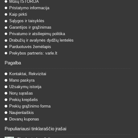
Mūsų ISTORIJA
Pristatymo informacija
Kaip pirkti
Sąlygos ir taisyklės
Garantijos ir grąžinimas
Privatumo ir atsiliepimų politika
Drabužių ir avalynės dydžių lentelės
Parduotuvės žemėlapis
Prekybos partneris: varle.lt
Pagalba
Kontaktai, Rekvizitai
Mano paskyra
Užsakymų istorija
Norų sąrašas
Prekių krepšelis
Prekių grąžinimo forma
Naujienlaiškis
Dovanų kuponas
Populiariausi tinklaraščio įrašai