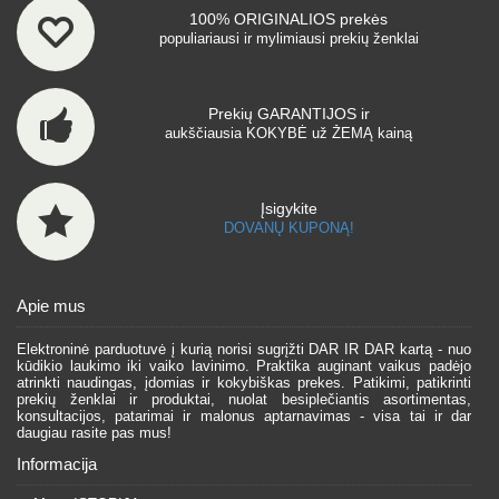
100% ORIGINALIOS prekės
populiariausi ir mylimiausi prekių ženklai
Prekių GARANTIJOS ir
aukščiausia KOKYBĖ už ŽEMĄ kainą
Įsigykite
DOVANŲ KUPONĄ!
Apie mus
Elektroninė parduotuvė į kurią norisi sugrįžti DAR IR DAR kartą - nuo
kūdikio laukimo iki vaiko lavinimo. Praktika auginant vaikus padėjo
atrinkti naudingas, įdomias ir kokybiškas prekes. Patikimi, patikrinti
prekių ženklai ir produktai, nuolat besiplečiantis asortimentas,
konsultacijos, patarimai ir malonus aptarnavimas - visa tai ir dar
daugiau rasite pas mus!
Informacija