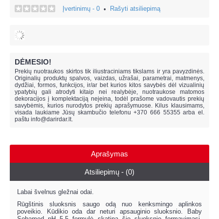
Įvertinimų - 0
Rašyti atsiliepimą
•
DĖMESIO!
Prekių nuotraukos skirtos tik iliustraciniams tikslams ir yra pavyzdinės.
Originalių produktų spalvos, vaizdas, užrašai, parametrai, matmenys,
dydžiai, formos, funkcijos, ir/ar bet kurios kitos savybės dėl vizualinių
ypatybių gali atrodyti kitaip nei realybėje, n
uotraukose matomos
dekoracijos į komplektaciją neįeina,
todėl prašome vadovautis prekių
savybėmis, kurios nurodytos prekių aprašymuose. Kilus klausimams,
visada laukiame Jūsų skambučio telefonu +370 666 55355 arba el.
paštu
info@darirdar.lt
.
Aprašymas
Atsiliepimų - (0)
Labai švelnus gležnai odai.
Rūgštinis sluoksnis saugo odą nuo kenksmingo aplinkos
poveikio. Kūdikio oda dar neturi apsauginio sluoksnio. Baby
Sebamed pH 5,5 formulė skatina šio sluoksnio formavimąsi,