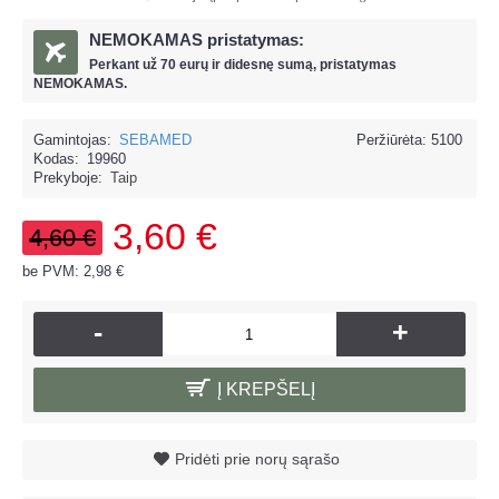
NEMOKAMAS pristatymas:
Perkant už
70 eur
ų ir
didesnę sumą, pristatymas
NEMOKAMAS.
Gamintojas:
SEBAMED
Peržiūrėta: 5100
Kodas:
19960
Prekyboje:
Taip
3,60 €
4,60 €
be PVM: 2,98 €
-
+
Į KREPŠELĮ
Pridėti prie norų sąrašo