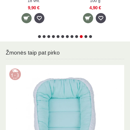
100 g
g
1
4,90 €
4,90 €
6,
Žmonės taip pat pirko