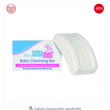
-22%
Galerija (paspauskite paveikslėlį)