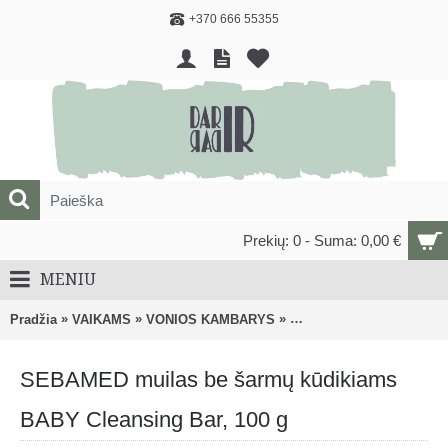
+370 666 55355
Prekių: 0 - Suma: 0,00 €
MENIU
»
»
»
Pradžia
VAIKAMS
VONIOS KAMBARYS
Maudynių, kūno priežiūr
SEBAMED muilas be šarmų kūdikiams
BABY Cleansing Bar, 100 g