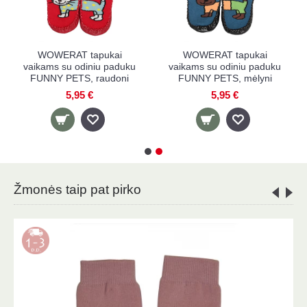
OWERAT tapukai
WOWERAT tapukai
WOWE
ms su odiniu paduku
vaikams su odiniu paduku
vaikams 
NY PETS, rožiniai
FUNNY PETS, geltoni
FUNNY 
5,95 €
5,95 €
Žmonės taip pat pirko