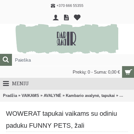
+370 666 55355
Prekių: 0 - Suma: 0,00 €
MENIU
»
»
»
»
Pradžia
VAIKAMS
AVALYNĖ
Kambario avalynė, tapukai
WOWERA
WOWERAT tapukai vaikams su odiniu
paduku FUNNY PETS, žali