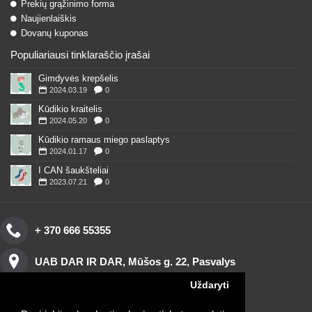
Prekių grąžinimo forma
Naujienlaiškis
Dovanų kuponas
Populiariausi tinklaraščio įrašai
Gimdyvės krepšelis
2024.03.19
0
Kūdikio kraitelis
2024.05.20
0
Kūdikio ramaus miego paslaptys
2024.01.17
0
I CAN šaukšteliai
2023.07.21
0
+ 370 666 55355
UAB DAR IR DAR, Mūšos g. 22, Pasvalys
Uždaryti