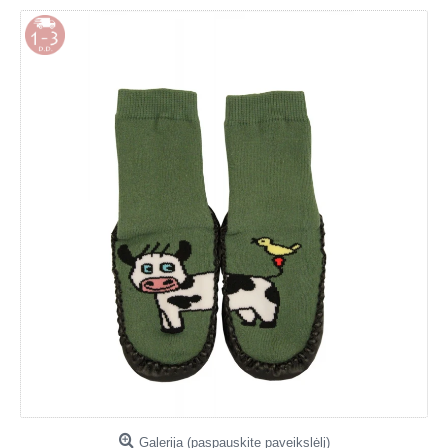
Galerija (paspauskite paveikslėlį)