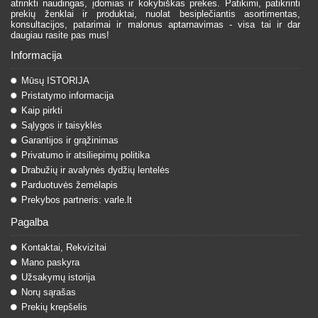
atrinkti naudingas, įdomias ir kokybiškas prekes. Patikimi, patikrinti
prekių ženklai ir produktai, nuolat besiplečiantis asortimentas,
konsultacijos, patarimai ir malonus aptarnavimas - visa tai ir dar
daugiau rasite pas mus!
Informacija
Mūsų ISTORIJA
Pristatymo informacija
Kaip pirkti
Sąlygos ir taisyklės
Garantijos ir grąžinimas
Privatumo ir atsiliepimų politika
Drabužių ir avalynės dydžių lentelės
Parduotuvės žemėlapis
Prekybos partneris: varle.lt
Pagalba
Kontaktai, Rekvizitai
Mano paskyra
Užsakymų istorija
Norų sąrašas
Prekių krepšelis