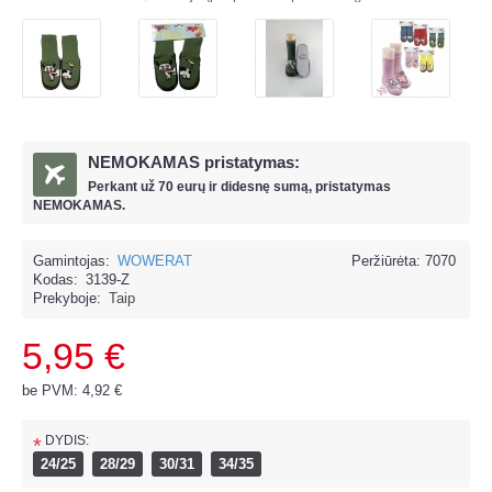
NEMOKAMAS pristatymas:
Perkant už
70 eur
ų ir
didesnę sumą, pristatymas
NEMOKAMAS.
Gamintojas:
WOWERAT
Peržiūrėta: 7070
Kodas:
3139-Z
Prekyboje:
Taip
5,95 €
be PVM: 4,92 €
DYDIS:
*
24/25
28/29
30/31
34/35