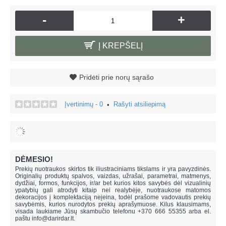
-
+
Į KREPŠELĮ
Pridėti prie norų sąrašo
Įvertinimų - 0
Rašyti atsiliepimą
•
DĖMESIO!
Prekių nuotraukos skirtos tik iliustraciniams tikslams ir yra pavyzdinės.
Originalių produktų spalvos, vaizdas, užrašai, parametrai, matmenys,
dydžiai, formos, funkcijos, ir/ar bet kurios kitos savybės dėl vizualinių
ypatybių gali atrodyti kitaip nei realybėje, n
uotraukose matomos
dekoracijos į komplektaciją neįeina,
todėl prašome vadovautis prekių
savybėmis, kurios nurodytos prekių aprašymuose. Kilus klausimams,
visada laukiame Jūsų skambučio telefonu +370 666 55355 arba el.
paštu
info@darirdar.lt
.