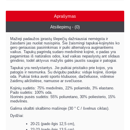
Aprašymas
Atsiliepimų - (0)
Mažieji padaužos įprastų šlepečių dažniausiai nemėgsta ir
žaisdami jas nuolat nusispiria. Šie žaismingi tapukai-kojinytės ko
gero geriausias pasirinkimas ir puiki alternatyva auginantiems
vaikus. Tapukų pagrindą sudaro medvilninė kojinė, o padas yra
pagamintas iš natūralios odos, kad vaikas nepaslystų ant slidaus
grindinio, todėl aktyvus mažylis galės jaustis saugiai ir patogiai.
Tapukai yra neslystantys. Jie puikiai prisitaiko prie kojos, yra
patogūs ir nesmunka. Su dvigubu paduku: viduje kojinė, išorėje
oda. Puikiai tinka avėti sporto klubuose, darželiuose, vidinėse
žaidimų aikštelėse, namuose ar svečiuose.
Kojinių sudėtis: 75% medvilnės, 22% poliamido, 3% elastano.
Pado sudėtis: 100% oda.
Išorinės pusės sudėtis: 55% poliuretano, 30% poliesterio, 15%
medvilnės.
Galima skalbti skalbimo mašinoje (30 ° C / švelnus ciklas).
Dydžiai:
20-21 (pado ilgis 12,5 cm),
22-23 (pado ilgis 13,5 cm),