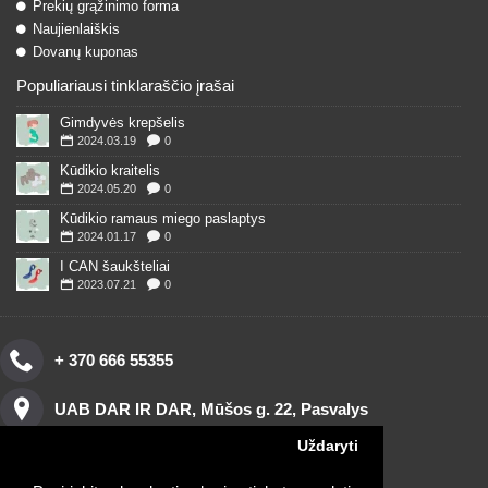
Prekių grąžinimo forma
Naujienlaiškis
Dovanų kuponas
Populiariausi tinklaraščio įrašai
Gimdyvės krepšelis
2024.03.19
0
Kūdikio kraitelis
2024.05.20
0
Kūdikio ramaus miego paslaptys
2024.01.17
0
I CAN šaukšteliai
2023.07.21
0
+ 370 666 55355
UAB DAR IR DAR, Mūšos g. 22, Pasvalys
Uždaryti