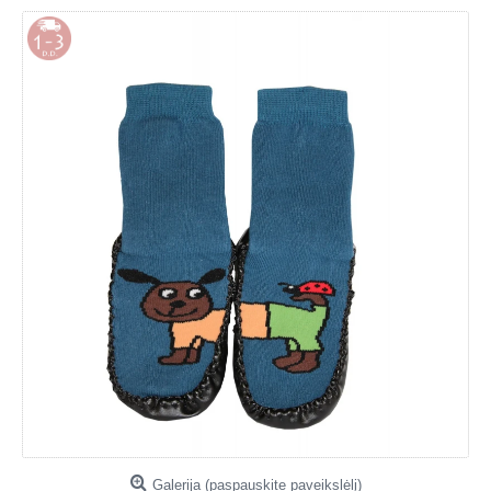
Galerija (paspauskite paveikslėlį)