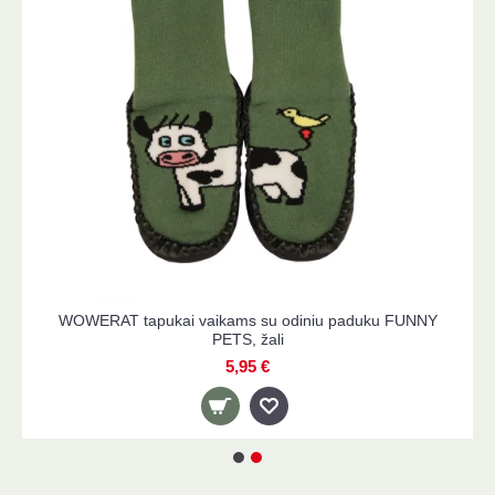
i vaikams su odiniu paduku FUNNY
WOWERAT tapukai 
PETS, raudoni
5,95 €