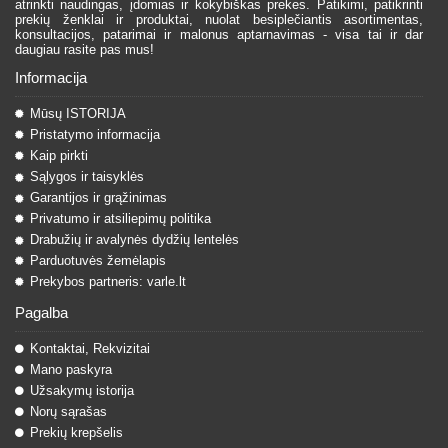
atrinkti naudingas, įdomias ir kokybiškas prekes. Patikimi, patikrinti
prekių ženklai ir produktai, nuolat besiplečiantis asortimentas,
konsultacijos, patarimai ir malonus aptarnavimas - visa tai ir dar
daugiau rasite pas mus!
Informacija
Mūsų ISTORIJA
Pristatymo informacija
Kaip pirkti
Sąlygos ir taisyklės
Garantijos ir grąžinimas
Privatumo ir atsiliepimų politika
Drabužių ir avalynės dydžių lentelės
Parduotuvės žemėlapis
Prekybos partneris: varle.lt
Pagalba
Kontaktai, Rekvizitai
Mano paskyra
Užsakymų istorija
Norų sąrašas
Prekių krepšelis