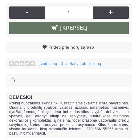
-
+
Į KREPŠELĮ
Pridėti prie norų sąrašo
Įvertinimų - 0
Rašyti atsiliepimą
•
DĖMESIO!
Prekių nuotraukos skirtos tik iliustraciniams tikslams ir yra pavyzdinės.
Originalių produktų spalvos, vaizdas, užrašai, parametrai, matmenys,
dydžiai, formos, funkcijos, ir/ar bet kurios kitos savybės dėl vizualinių
ypatybių gali atrodyti kitaip nei realybėje, n
uotraukose matomos
dekoracijos į komplektaciją neįeina,
todėl prašome vadovautis prekių
savybėmis, kurios nurodytos prekių aprašymuose. Kilus klausimams,
visada laukiame Jūsų skambučio telefonu +370 666 55355 arba el.
paštu
info@darirdar.lt
.