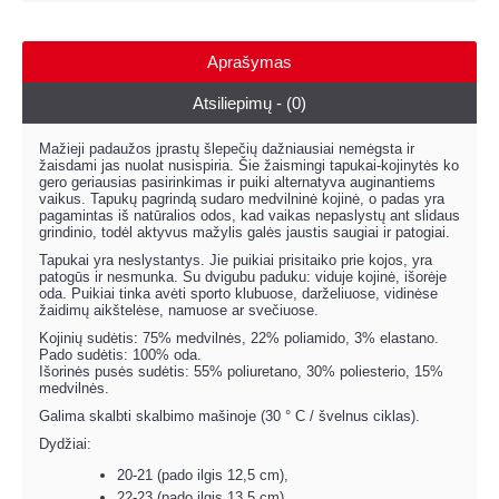
Aprašymas
Atsiliepimų - (0)
Mažieji padaužos įprastų šlepečių dažniausiai nemėgsta ir
žaisdami jas nuolat nusispiria. Šie žaismingi tapukai-kojinytės ko
gero geriausias pasirinkimas ir puiki alternatyva auginantiems
vaikus. Tapukų pagrindą sudaro medvilninė kojinė, o padas yra
pagamintas iš natūralios odos, kad vaikas nepaslystų ant slidaus
grindinio, todėl aktyvus mažylis galės jaustis saugiai ir patogiai.
Tapukai yra neslystantys. Jie puikiai prisitaiko prie kojos, yra
patogūs ir nesmunka. Su dvigubu paduku: viduje kojinė, išorėje
oda. Puikiai tinka avėti sporto klubuose, darželiuose, vidinėse
žaidimų aikštelėse, namuose ar svečiuose.
Kojinių sudėtis: 75% medvilnės, 22% poliamido, 3% elastano.
Pado sudėtis: 100% oda.
Išorinės pusės sudėtis: 55% poliuretano, 30% poliesterio, 15%
medvilnės.
Galima skalbti skalbimo mašinoje (30 ° C / švelnus ciklas).
Dydžiai:
20-21 (pado ilgis 12,5 cm),
22-23 (pado ilgis 13,5 cm),