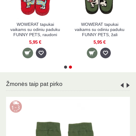
T tapukai
WOWERAT tapukai
WOWERAT t
 odiniu paduku
vaikams su odiniu paduku
vaikams su odi
TS, rožiniai
FUNNY PETS, geltoni
FUNNY PETS,
,95 €
5,95 €
5,95 
Žmonės taip pat pirko