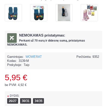
NEMOKAMAS pristatymas:
Perkant už
70 eur
ų ir
didesnę sumą, pristatymas
NEMOKAMAS.
Gamintojas:
WOWERAT
Peržiūrėta: 9352
Kodas:
3139-M
Prekyboje:
Taip
5,95 €
be PVM: 4,92 €
DYDIS:
*
26/27
30/31
34/35