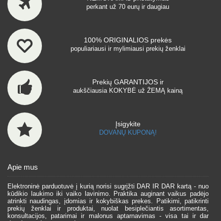
perkant už 70 eurų ir daugiau
100% ORIGINALIOS prekės
populiariausi ir mylimiausi prekių ženklai
Prekių GARANTIJOS ir
aukščiausia KOKYBĖ už ŽEMĄ kainą
Įsigykite
DOVANŲ KUPONĄ!
Apie mus
Elektroninė parduotuvė į kurią norisi sugrįžti DAR IR DAR kartą - nuo
kūdikio laukimo iki vaiko lavinimo. Praktika auginant vaikus padėjo
atrinkti naudingas, įdomias ir kokybiškas prekes. Patikimi, patikrinti
prekių ženklai ir produktai, nuolat besiplečiantis asortimentas,
konsultacijos, patarimai ir malonus aptarnavimas - visa tai ir dar