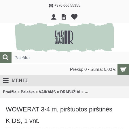
+370 666 55355
Prekių: 0 - Suma: 0,00 €
MENIU
»
»
»
»
Pradžia
Paieška
VAIKAMS
DRABUŽIAI
Berniukams (nuo 24 mėn
WOWERAT 3-4 m. pirštuotos pirštinės
KIDS, 1 vnt.