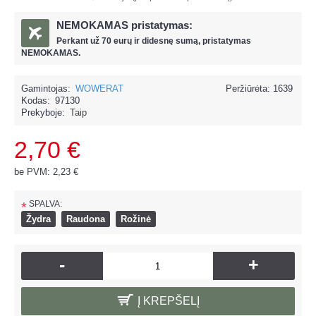
NEMOKAMAS pristatymas:
Perkant už
70 eur
ų ir
didesnę sumą, pristatymas
NEMOKAMAS.
Gamintojas:
WOWERAT
Peržiūrėta: 1639
Kodas:
97130
Prekyboje:
Taip
2,70 €
be PVM: 2,23 €
SPALVA:
*
Žydra
Raudona
Rožinė
-
+
Į KREPŠELĮ