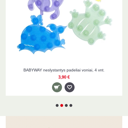
 padeliai voniai, 4 vnt.
WOWERAT storos kilpinės nesl
,90 €
1,90