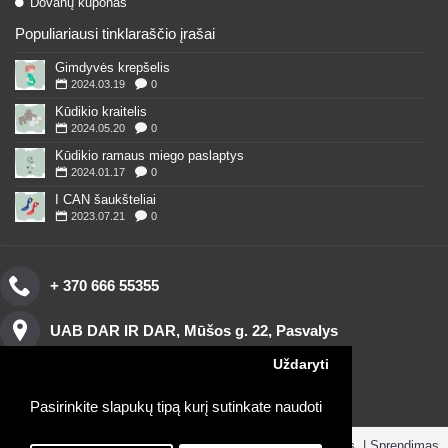
Dovanų kuponas
Populiariausi tinklaraščio įrašai
Gimdyvės krepšelis
2024.03.19
0
Kūdikio kraitelis
2024.05.20
0
Kūdikio ramaus miego paslaptys
2024.01.17
0
I CAN šaukšteliai
2023.07.21
0
+ 370 666 55355
UAB DAR IR DAR, Mūšos g. 22, Pasvalys
Uždaryti
Pasirinkite slapukų tipą kurį sutinkate naudoti
Copyright © 2016, www.darirdar.lt visos teisės saugomos. | Sprendimas