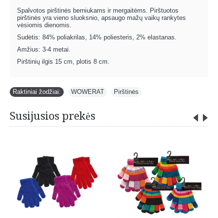
Spalvotos pirštinės berniukams ir mergaitėms. Pirštuotos
pirštinės yra vieno sluoksnio, apsaugo mažų vaikų rankytes
vėsiomis dienomis.
Sudėtis: 84% poliakrilas, 14% poliesteris, 2% elastanas.
Amžius: 3-4 metai.
Pirštinių ilgis 15 cm, plotis 8 cm.
Raktiniai žodžiai:
WOWERAT
,
Pirštinės
Susijusios prekės