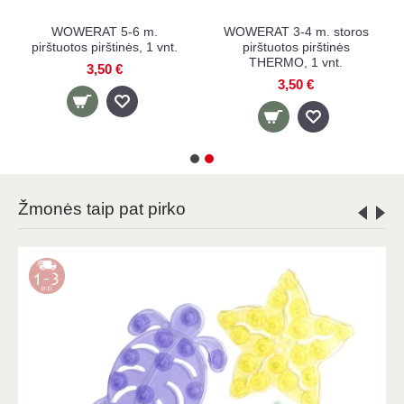
ikių
WOWERAT 5-6 m.
WOWERAT 3-4 m. st
s vilna
pirštuotos pirštinės, 1 vnt.
pirštuotos pirštinė
THERMO, 1 vnt.
3,50 €
3,50 €
Žmonės taip pat pirko