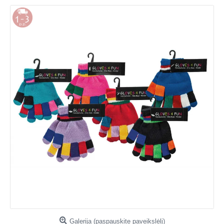
Galerija (paspauskite paveikslėlį)