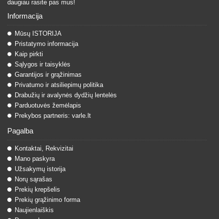
daugiau rasite pas mus!
Informacija
Mūsų ISTORIJA
Pristatymo informacija
Kaip pirkti
Sąlygos ir taisyklės
Garantijos ir grąžinimas
Privatumo ir atsiliepimų politika
Drabužių ir avalynės dydžių lentelės
Parduotuvės žemėlapis
Prekybos partneris: varle.lt
Pagalba
Kontaktai, Rekvizitai
Mano paskyra
Užsakymų istorija
Norų sąrašas
Prekių krepšelis
Prekių grąžinimo forma
Naujienlaiškis