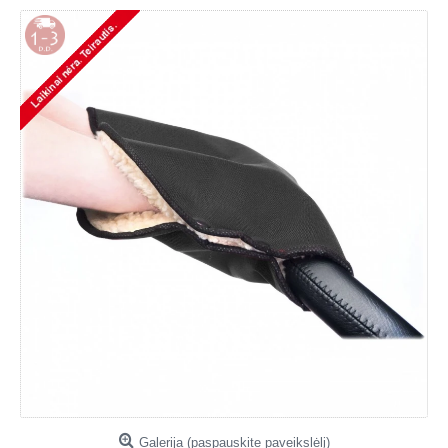
Galerija (paspauskite paveikslėlį)