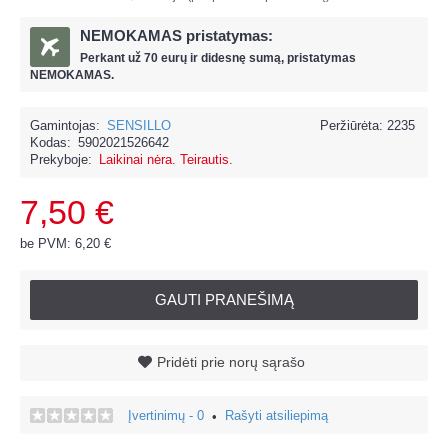
NEMOKAMAS pristatymas:
Perkant už
70 eur
ų ir
didesnę sumą, pristatymas
NEMOKAMAS.
Gamintojas:
SENSILLO
Peržiūrėta: 2235
Kodas:
5902021526642
Prekyboje:
Laikinai nėra. Teirautis.
7,50 €
be PVM: 6,20 €
GAUTI PRANEŠIMĄ
Pridėti prie norų sąrašo
Įvertinimų - 0
Rašyti atsiliepimą
•