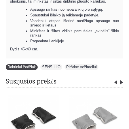
sluoksnis, tai minkštas ir šiltas dirbtinio pluošto kailiukas.
Apsaugo rankas nuo nepalankių oro sąlygų.
Spaustukai išlaiko ją reikiamoje padėtyje.
Vandeniui atspari išorinė medžiaga apsaugo nuo
sniego ir lietaus.
Minkštas ir šiltas vidinis pamušalas „avinėlis“ šildo
rankas.
Pagaminta Lenkijoje.
Dydis 45x40 cm.
Raktiniai žodžiai:
SENSILLO
,
Pirštinė vežimėliui
Susijusios prekės