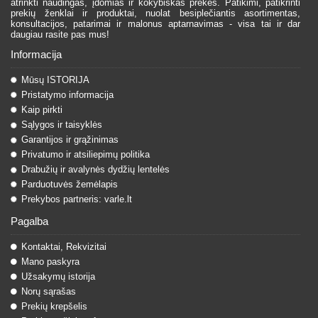
atrinkti naudingas, įdomias ir kokybiškas prekes. Patikimi, patikrinti
prekių ženklai ir produktai, nuolat besiplečiantis asortimentas,
konsultacijos, patarimai ir malonus aptarnavimas - visa tai ir dar
daugiau rasite pas mus!
Informacija
Mūsų ISTORIJA
Pristatymo informacija
Kaip pirkti
Sąlygos ir taisyklės
Garantijos ir grąžinimas
Privatumo ir atsiliepimų politika
Drabužių ir avalynės dydžių lentelės
Parduotuvės žemėlapis
Prekybos partneris: varle.lt
Pagalba
Kontaktai, Rekvizitai
Mano paskyra
Užsakymų istorija
Norų sąrašas
Prekių krepšelis