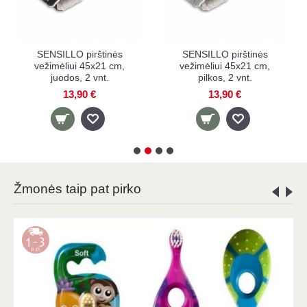
tinės
SENSILLO pirštinė
SENSILLO pirštin
21 cm,
vežimėliui, 40x45 cm,
vežimėliui, 40x45 
t.
juoda
pilka
11,90 €
11,90 €
Žmonės taip pat pirko