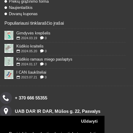
Prekių grąžinimo forma
Naujienlaiškis
Dovanų kuponas
Populiariausi tinklaraščio įrašai
Gimdyvės krepšelis
2024.03.19
0
Kūdikio kraitelis
2024.05.20
0
Kūdikio ramaus miego paslaptys
2024.01.17
0
I CAN šaukšteliai
2023.07.21
0
+ 370 666 55355
UAB DAR IR DAR, Mūšos g. 22, Pasvalys
Uždaryti