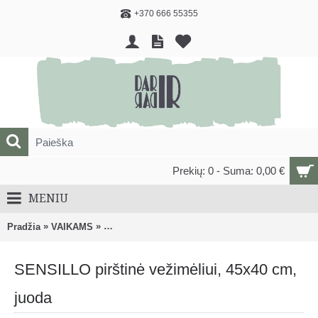
+370 666 55355
Prekių: 0 - Suma: 0,00 €
MENIU
»
»
Pradžia
VAIKAMS
AUTOMOBILINĖS KĖDUTĖS, KELIONIŲ PRIEDAI
SENSILLO pirštinė vežimėliui, 45x40 cm,
juoda