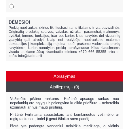
DĖMESIO!
Prekių nuotraukos skirtos tik iliustraciniams tikslams ir yra pavyzdinės.
Originalių produktų spalvos, vaizdas, užrašai, parametrai, matmenys,
dydžiai, formos, funkcijos, ir/ar bet kurios kitos savybės dėl vizualinių
ypatybių gali atrodyti kitaip nei realybėje, n
uotraukose matomos
dekoracijos į komplektaciją neįeina,
todėl prašome vadovautis prekių
savybėmis, kurios nurodytos prekių aprašymuose. Kilus klausimams,
visada laukiame Jūsų skambučio telefonu +370 666 55355 arba el.
paštu
info@darirdar.lt
.
Aprašymas
Atsiliepimų - (0)
Vežimėlio pištinė rankoms. Pirštinė apsaugo rankas nuo
nepalankių oro sąlygų ir palengvina kūdikio priežiūrą – nebereikia
užsimauti ar nusimauti pirštinių.
Pirštinė tvirtinama spaustukais ant kombinuotos vežimėlio ar
rogių rankenos, todėl ji gerai išlaiko savo padėtį.
Išorė yra padengta vandeniui nelaidžia medžiaga, o vidinis