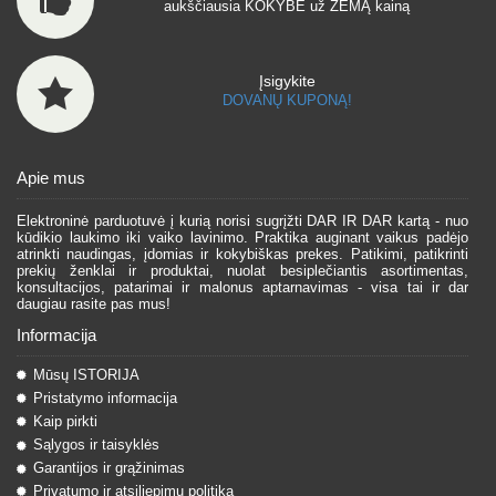
aukščiausia KOKYBĖ už ŽEMĄ kainą
Įsigykite
DOVANŲ KUPONĄ!
Apie mus
Elektroninė parduotuvė į kurią norisi sugrįžti DAR IR DAR kartą - nuo
kūdikio laukimo iki vaiko lavinimo. Praktika auginant vaikus padėjo
atrinkti naudingas, įdomias ir kokybiškas prekes. Patikimi, patikrinti
prekių ženklai ir produktai, nuolat besiplečiantis asortimentas,
konsultacijos, patarimai ir malonus aptarnavimas - visa tai ir dar
daugiau rasite pas mus!
Informacija
Mūsų ISTORIJA
Pristatymo informacija
Kaip pirkti
Sąlygos ir taisyklės
Garantijos ir grąžinimas
Privatumo ir atsiliepimų politika