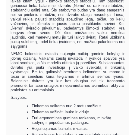
laikas kitam lygiui - išmokti stabdyti stabdžiu. Tam pasiruošti
geriausiai tinka balansinis dviratis „Nemo“ su rankiniu stabdžiu,
stabdančiu galinį ratą. Šis stabdymo būdas yra daug saugesnis
nei su priekiniu stabdžiu, nes dviratis staiga nesustoja. Tiesa,
vaikui reikia pajusti stabdžių spaudimo jėgą, tačiau po kelių
važiavimų jis išmoks ir jausis labiau pasitikintis savimi. Kiti
„Nemo“ dviračio privalumai, padedantys išmokti stabdyti, yra
lengvas rėmo svoris. Dėl šios priežasties vaikui nereikia
jaudintis, kad manevrų metu jis turi laikyti dviratį. Ratai užtikrina
puikų sukibimą, todėl tinka įvairioms, net mažiau palankioms oro
sąlygoms.
NEMO balansinis dviratis sujungia puikią gaminio kokybę ir
įdomų dizainą. Vaikams žaislų išvaizda ir ryškios spalvos yra
labai svarbios, o šis modelis atitinka jų poreikius. Subalansuotas
dviratis yra puiki investicija į vaiko sveikatą ir tinkamą
vystymąsi. Be to, galimybė bendroms kelionėms su mama ir
tėčiu ar seneliais kuria teigiamus ir artimus šeimos ryšius.
Balansinis dviratis yra kur kas daugiau nei tik transporto
priemonė, tai labai smagios ir nepamirštamos akimirkos, aktyviai
praleistos su artimaisiais.
Savybės:
Tinkamas vaikams nuo 2 metų amžiaus.
Tinkamas važinėti lauke ir viduje.
Turi ergonomines gumines rankenas, minkštą
sėdynę ir pripučiamas padangas.
Reguliuojamas balnelis ir vairas.
Ant rankenos turi stabdį, kuris sustabdo galinį ratą.