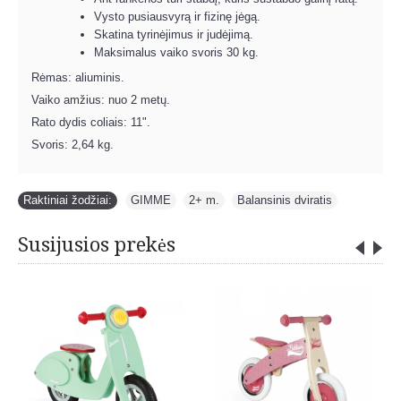
Vysto pusiausvyrą ir fizinę jėgą.
Skatina tyrinėjimus ir judėjimą.
Maksimalus vaiko svoris 30 kg.
Rėmas: aliuminis.
Vaiko amžius: nuo 2 metų.
Rato dydis coliais: 11".
Svoris: 2,64 kg.
Raktiniai žodžiai:
GIMME
,
2+ m.
,
Balansinis dviratis
Susijusios prekės