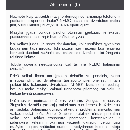
Atsiliepimų - (0)
Nežinote kaip atitraukti mažylio dėmesį nuo išmaniojo telefono ir
paskatinti jį sportuoti lauke? NEMO balansinis dviratukas padės
jūsų vaikui leistis į nuotykius lauke sportuojant.
Mažylis įgaus puikius psichomotorinius įgūdžius, refleksus,
pusiausvyros jausmą ir bus fiziškai aktyvus.
Kai vaikas judės, jis norės dar daugiau, kol sportiškas gyvenimo
būdas jam taps įpročiu. Tokį požiūrį nuo mažens bus lengviau
formuoti duodant važinėti su balansiniu dviračiu - tai žingsnis
teisinga linkme.
Tobula dovana neegzistuoja? Gal tai yra NEMO balansinis
dviratis?
Prieš vaikui lipant ant įprasto dviračio su pedalais, verta
jį supažindinti su dviratėmis transporto priemonėmis. Ir tam
puikiai tiks balansinis dviratukas „NEMO“, kuris neturi pedalų,
bet jau moko mažylį vairuoti transporto priemonę su vairu ir
leidžia lavinti pusiausvyrą.
Dažniausias nerimas mažiems vaikams žengus pirmuosius
žingsnius dviračiu yra kojų pakėlimas nuo žemės ir uždėjimas
ant pedalų. Balansinio dviračio atveju ši problema išnyksta, nes
vaikas nuolat liečia žemę. Stabilus metalinis rėmas pripratina
vaiką prie tokios transporto priemonės konstrukcijos ir
palengvina vėlesnį mokymąsi važiuoti dviračiu. Jeigu jūsų
mažylis sugeba natūraliai sustoti stabdydamas kojomis, atėjo