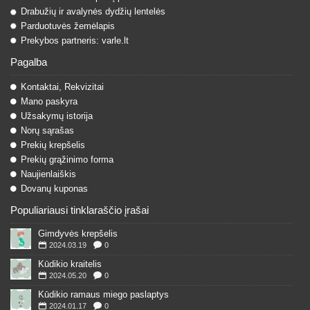
Drabužių ir avalynės dydžių lentelės
Parduotuvės žemėlapis
Prekybos partneris: varle.lt
Pagalba
Kontaktai, Rekvizitai
Mano paskyra
Užsakymų istorija
Norų sąrašas
Prekių krepšelis
Prekių grąžinimo forma
Naujienlaiškis
Dovanų kuponas
Populiariausi tinklaraščio įrašai
Gimdyvės krepšelis
2024.03.19
0
Kūdikio kraitelis
2024.05.20
0
Kūdikio ramaus miego paslaptys
2024.01.17
0