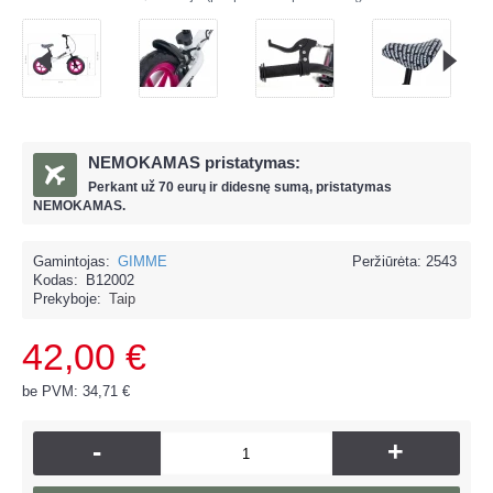
NEMOKAMAS pristatymas:
Perkant už
70 eur
ų ir
didesnę sumą, pristatymas
NEMOKAMAS.
Gamintojas:
GIMME
Peržiūrėta: 2543
Kodas:
B12002
Prekyboje:
Taip
42,00 €
be PVM: 34,71 €
-
+