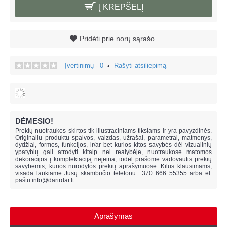
Į KREPŠELĮ
Pridėti prie norų sąrašo
Įvertinimų - 0
Rašyti atsiliepimą
•
DĖMESIO!
Prekių nuotraukos skirtos tik iliustraciniams tikslams ir yra pavyzdinės.
Originalių produktų spalvos, vaizdas, užrašai, parametrai, matmenys,
dydžiai, formos, funkcijos, ir/ar bet kurios kitos savybės dėl vizualinių
ypatybių gali atrodyti kitaip nei realybėje, n
uotraukose matomos
dekoracijos į komplektaciją neįeina,
todėl prašome vadovautis prekių
savybėmis, kurios nurodytos prekių aprašymuose. Kilus klausimams,
visada laukiame Jūsų skambučio telefonu +370 666 55355 arba el.
paštu
info@darirdar.lt
.
Aprašymas