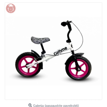
Galerija (paspauskite paveikslėlį)