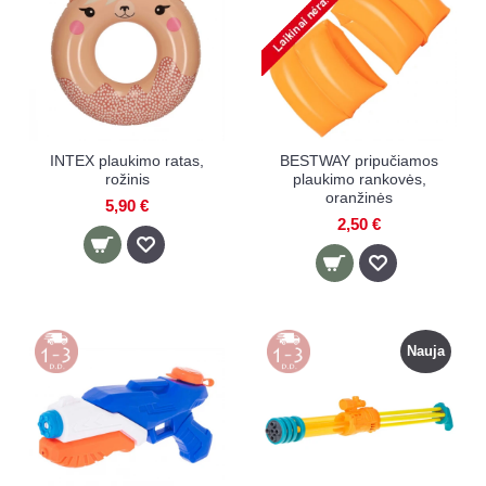
INTEX plaukimo ratas,
BESTWAY pripučiamos
rožinis
plaukimo rankovės,
oranžinės
5,90 €
2,50 €
Nauja