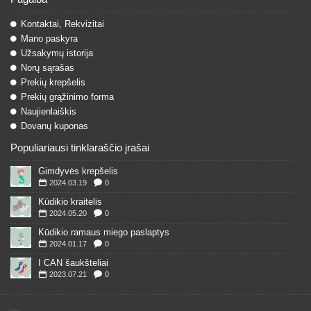
Kontaktai, Rekvizitai
Mano paskyra
Užsakymų istorija
Norų sąrašas
Prekių krepšelis
Prekių grąžinimo forma
Naujienlaiškis
Dovanų kuponas
Populiariausi tinklaraščio įrašai
Gimdyvės krepšelis
2024.03.19
0
Kūdikio kraitelis
2024.05.20
0
Kūdikio ramaus miego paslaptys
2024.01.17
0
I CAN šaukšteliai
2023.07.21
0