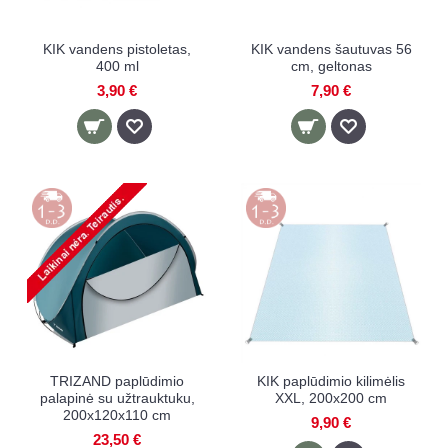
KIK vandens pistoletas,
KIK vandens šautuvas 56
400 ml
cm, geltonas
3,90 €
7,90 €
TRIZAND paplūdimio
KIK paplūdimio kilimėlis
palapinė su užtrauktuku,
XXL, 200x200 cm
200x120x110 cm
9,90 €
23,50 €