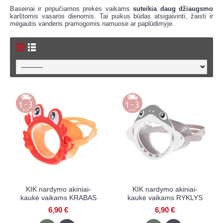
Baseinai ir pripučiamos prekės vaikams
suteikia daug džiaugsmo
karštomis vasaros dienomis. Tai puikus būdas atsigaivinti, žaisti ir
mėgautis vandens pramogomis namuose ar paplūdimyje.
KIK nardymo akiniai-
KIK nardymo akiniai-
kaukė vaikams KRABAS
kaukė vaikams RYKLYS
6,90 €
6,90 €