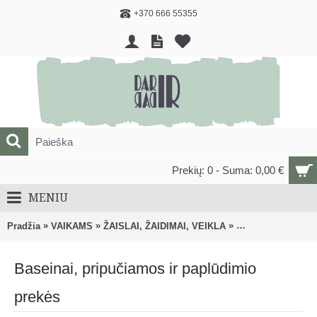
+370 666 55355
Prekių: 0 - Suma: 0,00 €
MENIU
»
»
»
Pradžia
VAIKAMS
ŽAISLAI, ŽAIDIMAI, VEIKLA
Lauko žaislai, žai
Baseinai, pripučiamos ir paplūdimio
prekės