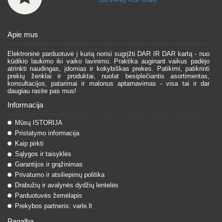
Apie mus
Elektroninė parduotuvė į kurią norisi sugrįžti DAR IR DAR kartą - nuo
kūdikio laukimo iki vaiko lavinimo. Praktika auginant vaikus padėjo
atrinkti naudingas, įdomias ir kokybiškas prekes. Patikimi, patikrinti
prekių ženklai ir produktai, nuolat besiplečiantis asortimentas,
konsultacijos, patarimai ir malonus aptarnavimas - visa tai ir dar
daugiau rasite pas mus!
Informacija
Mūsų ISTORIJA
Pristatymo informacija
Kaip pirkti
Sąlygos ir taisyklės
Garantijos ir grąžinimas
Privatumo ir atsiliepimų politika
Drabužių ir avalynės dydžių lentelės
Parduotuvės žemėlapis
Prekybos partneris: varle.lt
Pagalba