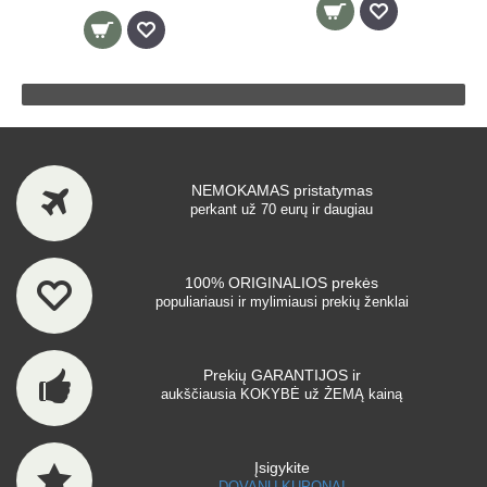
NEMOKAMAS pristatymas
perkant už 70 eurų ir daugiau
100% ORIGINALIOS prekės
populiariausi ir mylimiausi prekių ženklai
Prekių GARANTIJOS ir
aukščiausia KOKYBĖ už ŽEMĄ kainą
Įsigykite
DOVANŲ KUPONĄ!