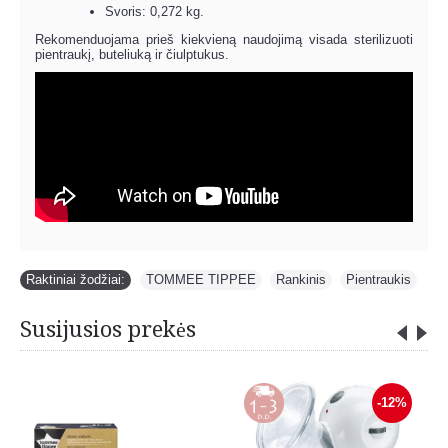
Svoris: 0,272 kg.
Rekomenduojama prieš kiekvieną naudojimą visada sterilizuoti
pientraukį, buteliuką ir čiulptukus.
Raktiniai žodžiai:
TOMMEE TIPPEE
,
Rankinis
,
Pientraukis
Susijusios prekės
-12%