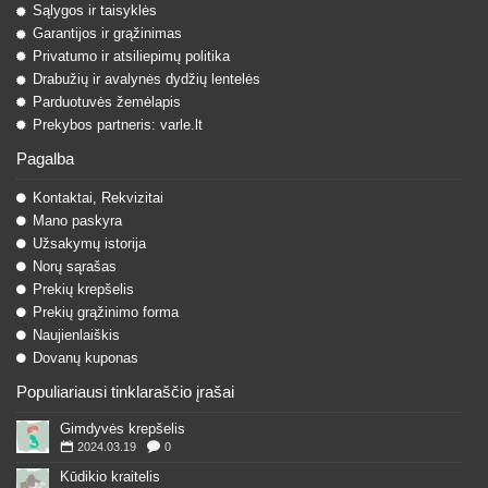
Sąlygos ir taisyklės
Garantijos ir grąžinimas
Privatumo ir atsiliepimų politika
Drabužių ir avalynės dydžių lentelės
Parduotuvės žemėlapis
Prekybos partneris: varle.lt
Pagalba
Kontaktai, Rekvizitai
Mano paskyra
Užsakymų istorija
Norų sąrašas
Prekių krepšelis
Prekių grąžinimo forma
Naujienlaiškis
Dovanų kuponas
Populiariausi tinklaraščio įrašai
Gimdyvės krepšelis
2024.03.19
0
Kūdikio kraitelis