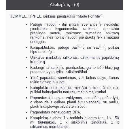
Atsiliepimų - (0)
TOMMEE TIPPEE rankinis pientraukis "Made For Me":
Patogu naudoti - itin mažai sveriantis ir nedidelis
pientraukis. Ergonomiška rankena, specialiai
pritaikyta moterų rankoms: sumažina apkrovą
rankoms, nes norint naudoti pientraukį reikia mažiau
energijos.
Kompaktiškas, patogu pasiimti su savimi, puikiai
tilps rankinėje.
Unikalus minkštas silikonas, užtikrinantis papildomą
komfortą.
Kadangi tai rankinis pientraukis, galite būti tikri, jog
procesas vyks tyliai ir diskretiškai.
Ypač paprastas surinkimas, vos kelios dalys, kurias
reikia tiesiog sujungti.
Komplekte buteliukas su minkšto silikono čiulptuku,
puikiai imituojančiu natūralų maitinimą krūtimi.
Paprastas ir lengvas valdymas: nesudėtinga išardyti,
o visas dalis galima plauti šiltu vandeniu su muilu,
plauti indaplovėje arba sterilizuoti.
Pagamintas nenaudojant BPA.
Komplektą sudaro: 1 x rankinis p.ientraukis, 1 x 150
ml buteliukas, 1 x silikoninis žindukas, 2 x
silikoninės membranos.