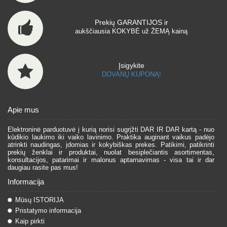
Prekių GARANTIJOS ir
aukščiausia KOKYBĖ už ŽEMĄ kainą
Įsigykite
DOVANŲ KUPONĄ!
Apie mus
Elektroninė parduotuvė į kurią norisi sugrįžti DAR IR DAR kartą - nuo
kūdikio laukimo iki vaiko lavinimo. Praktika auginant vaikus padėjo
atrinkti naudingas, įdomias ir kokybiškas prekes. Patikimi, patikrinti
prekių ženklai ir produktai, nuolat besiplečiantis asortimentas,
konsultacijos, patarimai ir malonus aptarnavimas - visa tai ir dar
daugiau rasite pas mus!
Informacija
Mūsų ISTORIJA
Pristatymo informacija
Kaip pirkti