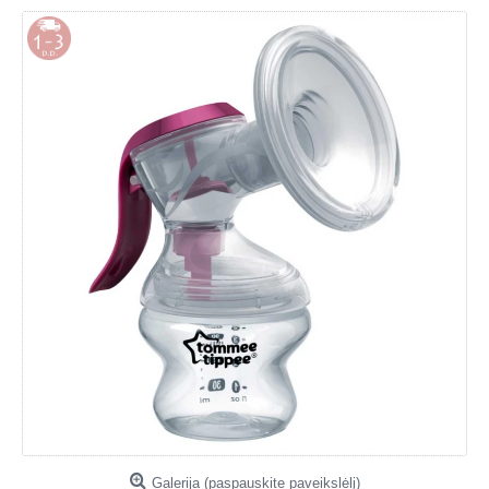
Galerija (paspauskite paveikslėlį)