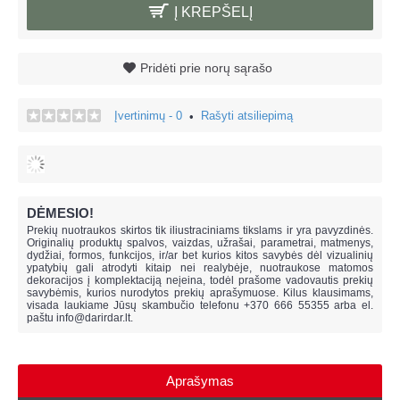
Į KREPŠELĮ
Pridėti prie norų sąrašo
Įvertinimų - 0
Rašyti atsiliepimą
•
DĖMESIO!
Prekių nuotraukos skirtos tik iliustraciniams tikslams ir yra pavyzdinės.
Originalių produktų spalvos, vaizdas, užrašai, parametrai, matmenys,
dydžiai, formos, funkcijos, ir/ar bet kurios kitos savybės dėl vizualinių
ypatybių gali atrodyti kitaip nei realybėje, n
uotraukose matomos
dekoracijos į komplektaciją neįeina,
todėl prašome vadovautis prekių
savybėmis, kurios nurodytos prekių aprašymuose. Kilus klausimams,
visada laukiame Jūsų skambučio telefonu +370 666 55355 arba el.
paštu
info@darirdar.lt
.
Aprašymas