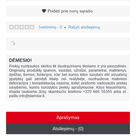
Pridėti prie norų sąrašo
Įvertinimų - 0
Rašyti atsiliepimą
•
DĖMESIO!
Prekių nuotraukos skirtos tik iliustraciniams tikslams ir yra pavyzdinės.
Originalių produktų spalvos, vaizdas, užrašai, parametrai, matmenys,
dydžiai, formos, funkcijos, ir/ar bet kurios kitos savybės dėl vizualinių
ypatybių gali atrodyti kitaip nei realybėje, n
uotraukose matomos
dekoracijos į komplektaciją neįeina,
todėl prašome vadovautis prekių
savybėmis, kurios nurodytos prekių aprašymuose. Kilus klausimams,
visada laukiame Jūsų skambučio telefonu +370 666 55355 arba el.
paštu
info@darirdar.lt
.
Aprašymas
Atsiliepimų - (0)