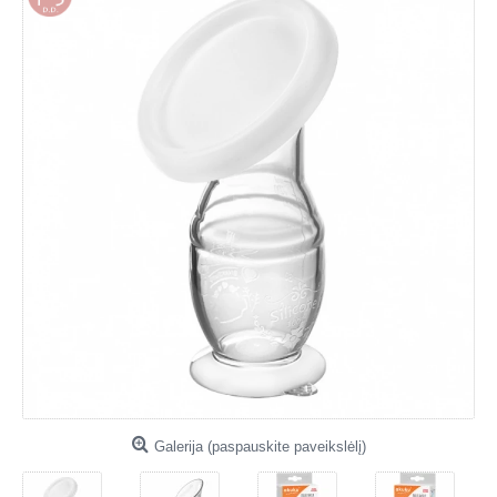
Galerija (paspauskite paveikslėlį)