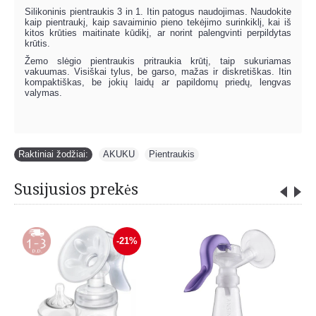
Silikoninis pientraukis 3 in 1. Itin patogus naudojimas. Naudokite
kaip pientraukį, kaip savaiminio pieno tekėjimo surinkiklį, kai iš
kitos krūties maitinate kūdikį, ar norint palengvinti perpildytas
krūtis.
Žemo slėgio pientraukis pritraukia krūtį, taip sukuriamas
vakuumas. Visiškai tylus, be garso, mažas ir diskretiškas. Itin
kompaktiškas, be jokių laidų ar papildomų priedų, lengvas
valymas.
Raktiniai žodžiai:
AKUKU
,
Pientraukis
Susijusios prekės
-21%