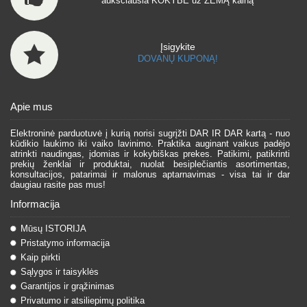
aukščiausia KOKYBĖ už ŽEMĄ kainą
Įsigykite
DOVANŲ KUPONĄ!
Apie mus
Elektroninė parduotuvė į kurią norisi sugrįžti DAR IR DAR kartą - nuo
kūdikio laukimo iki vaiko lavinimo. Praktika auginant vaikus padėjo
atrinkti naudingas, įdomias ir kokybiškas prekes. Patikimi, patikrinti
prekių ženklai ir produktai, nuolat besiplečiantis asortimentas,
konsultacijos, patarimai ir malonus aptarnavimas - visa tai ir dar
daugiau rasite pas mus!
Informacija
Mūsų ISTORIJA
Pristatymo informacija
Kaip pirkti
Sąlygos ir taisyklės
Garantijos ir grąžinimas
Privatumo ir atsiliepimų politika