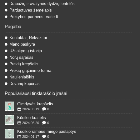
Drabužių ir avalynės dydžių lentelės
Parduotuvės žemėlapis
Prekybos partneris: varle.lt
Pagalba
Kontaktai, Rekvizitai
Mano paskyra
Užsakymų istorija
Norų sąrašas
Prekių krepšelis
Prekių grąžinimo forma
Naujienlaiškis
Dovanų kuponas
Populiariausi tinklaraščio įrašai
Gimdyvės krepšelis
2024.03.19
0
Kūdikio kraitelis
2024.05.20
0
Kūdikio ramaus miego paslaptys
2024.01.17
0