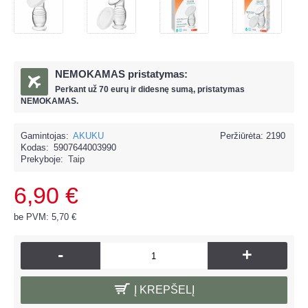
NEMOKAMAS pristatymas:
Perkant už
70 eur
ų ir
didesnę sumą, pristatymas
NEMOKAMAS.
Gamintojas:
AKUKU
Peržiūrėta: 2190
Kodas:
5907644003990
Prekyboje:
Taip
6,90 €
be PVM: 5,70 €
-
+
Į KREPŠELĮ