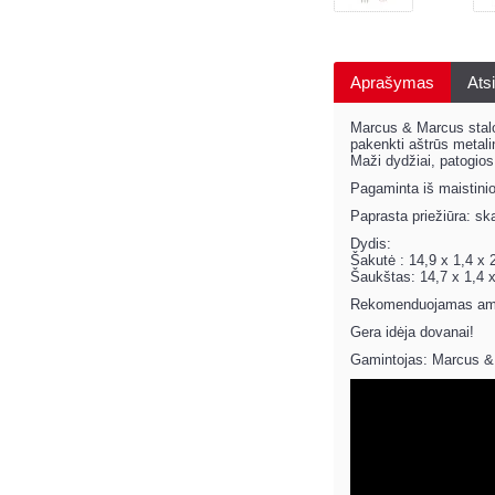
Aprašymas
Atsi
Marcus & Marcus stalo į
pakenkti aštrūs metalin
Maži dydžiai, patogios
Pagaminta iš maistinio,
Paprasta priežiūra: ska
Dydis:
Šakutė : 14,9 x 1,4 x 
Šaukštas: 14,7 x 1,4 
Rekomenduojamas amž
Gera idėja dovanai!
Gamintojas: Marcus &