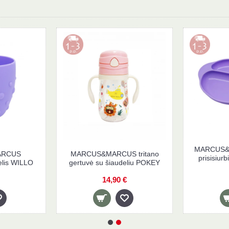
iškas
MARCUS&MARCUS
MARCUS&MARCU
ILLO
mokomasis puodelis WILLO
gertuvė su šiau
7,90 €
14,90