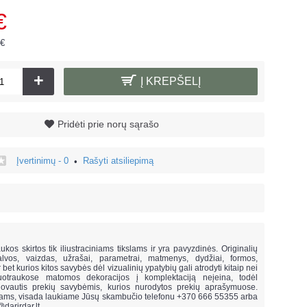
€
 €
+
Į KREPŠELĮ
Pridėti prie norų sąrašo
Įvertinimų - 0
Rašyti atsiliepimą
•
!
ukos skirtos tik iliustraciniams tikslams ir yra pavyzdinės. Originalių
lvos, vaizdas, užrašai, parametrai, matmenys, dydžiai, formos,
ar bet kurios kitos savybės dėl vizualinių ypatybių gali atrodyti kitaip nei
uotraukose matomos dekoracijos į komplektaciją neįeina,
todėl
vautis prekių savybėmis, kurios nurodytos prekių aprašymuose.
mams, visada laukiame Jūsų skambučio telefonu +370 666 55355 arba
@darirdar.lt
.