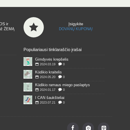
S ir
Įsigykite
už ŽEMĄ
DOVANŲ KUPONĄ!
Populiariausi tinklaraščio įrašai
Gimdyvės krepšelis
2024.03.19
0
Kūdikio kraitelis
2024.05.20
0
Kūdikio ramaus miego paslaptys
2024.01.17
0
I CAN šaukšteliai
2023.07.21
0