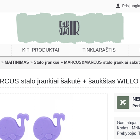
Prisijungi
KITI PRODUKTAI
TINKLARAŠTIS
»
»
»
MAITINIMAS
Stalo įrankiai
MARCUS&MARCUS stalo įrankiai šakut
S stalo įrankiai šakutė + šaukštas WILLO
NE
Per
Gamintojas:
Kodas:
MNM
Prekyboje: