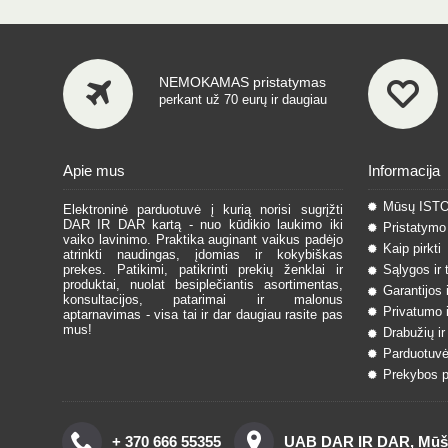
NEMOKAMAS pristatymas
perkant už 70 eurų ir daugiau
Apie mus
Informacija
Mūsų IST
Elektroninė parduotuvė į kurią norisi sugrįžti
DAR IR DAR kartą - nuo kūdikio laukimo iki
Pristatymo 
vaiko lavinimo. Praktika auginant vaikus padėjo
Kaip pirkti
atrinkti naudingas, įdomias ir kokybiškas
prekes. Patikimi, patikrinti prekių ženklai ir
Sąlygos ir 
produktai, nuolat besiplečiantis asortimentas,
Garantijos 
konsultacijos, patarimai ir malonus
Privatumo i
aptarnavimas - visa tai ir dar daugiau rasite pas
mus!
Drabužių ir
Parduotuvė
Prekybos pa
+ 370 666 55355
UAB DAR IR DAR, Mūšos