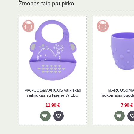
Žmonės taip pat pirko
MARCUS&MARCUS
MARCUS&MARCUS vaik
prisisiurbianti lėkštė WILLO
seilinukas su kišene W
16,90 €
11,90 €