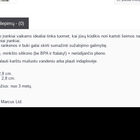
liepimų - (0)
rankiai vaikams idealiai tinka tuomet, kai jūsų kūdikis nori kartoti šeimos nar
iai įrankiai.
 rankenos ir buki galai skirti sumažinti sužalojimo galimybę.
 minkšto silikono (be BPA ir ftalatų!) + nerūdijančio plieno.
lauti karštu muiluotu vandeniu arba plauti indaplovėje.
2,8 cm.
x 2,8 cm.
ius: nuo 3 metų.
 Marcus Ltd.