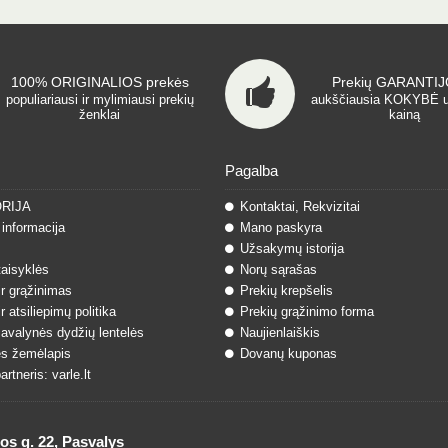
100% ORIGINALIOS prekės
Prekių GARANTIJO
populiariausi ir mylimiausi prekių
aukščiausia KOKYBĖ 
ženklai
kainą
Pagalba
ORIJA
Kontaktai, Rekvizitai
informacija
Mano paskyra
Užsakymų istorija
taisyklės
Norų sąrašas
ir grąžinimas
Prekių krepšelis
r atsiliepimų politika
Prekių grąžinimo forma
 avalynės dydžių lentelės
Naujienlaiškis
s žemėlapis
Dovanų kuponas
rtneris: varle.lt
 g. 22, Pasvalys