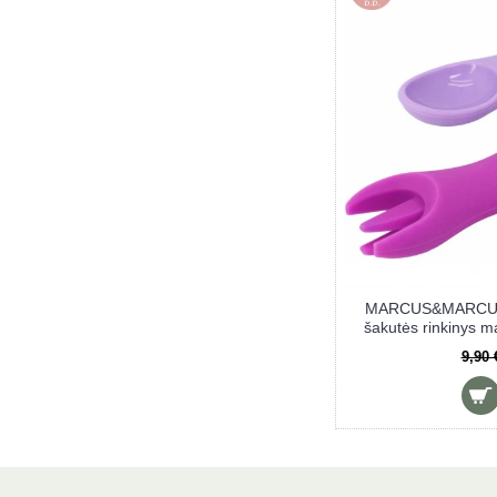
CUS mokomasis puodelis
MARCUS&MARCUS prisisiurbiant
WILLO
WILLO
7,90 €
16,90 €