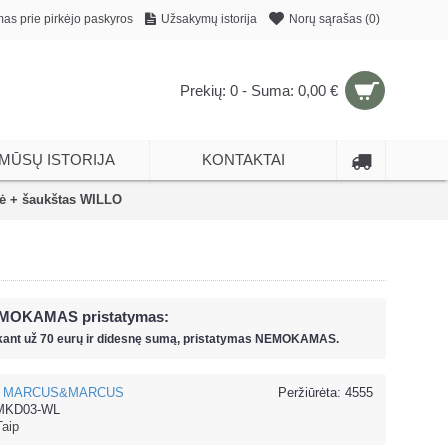
mas prie pirkėjo paskyros
Užsakymų istorija
Norų sąrašas (
0
)
Prekių: 0 - Suma: 0,00 €
MŪSŲ ISTORIJA
KONTAKTAI
ė + šaukštas WILLO
MOKAMAS pristatymas:
kant už
70 eur
ų ir
didesnę sumą, pristatymas NEMOKAMAS.
MARCUS&MARCUS
Peržiūrėta: 4555
KD03-WL
Taip