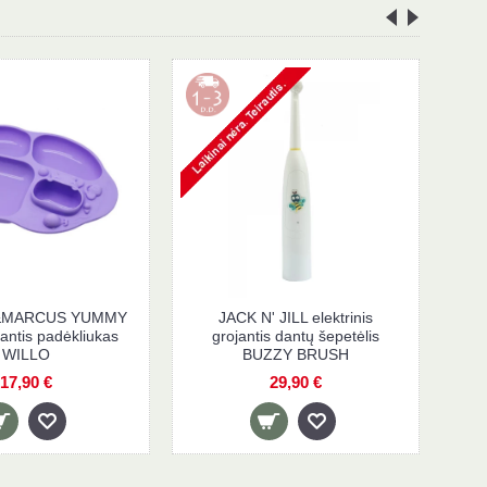
MARCUS&MARCUS YUMMY
JACK 
S tritano
prisisiurbiantis padėkliukas
grojan
deliu POKEY
WILLO
B
 €
17,90 €