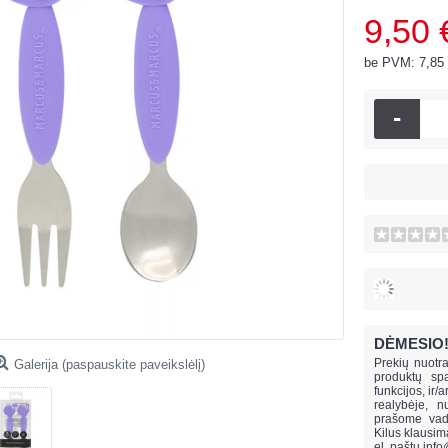
9,50 
be PVM: 7,85
-
DĖMESIO
Prekių nuotra
Galerija (paspauskite paveikslėlį)
produktų spa
funkcijos, ir/
realybėje, n
prašome vado
Kilus klausi
el. paštu
info