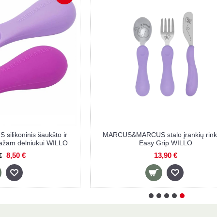
i lėkštė
MARCUS&MARCUS stalo kilimėlis WILLO
15,90 €