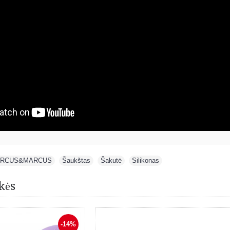
RCUS&MARCUS
,
Šaukštas
,
Šakutė
,
Silikonas
kės