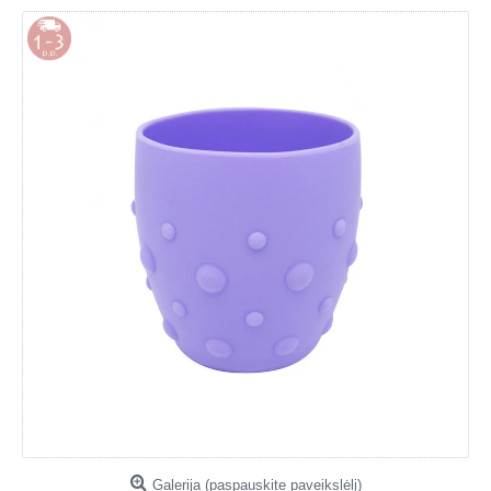
Galerija (paspauskite paveikslėlį)