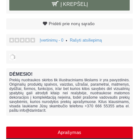
Į KREPŠELĮ
Pridėti prie norų sąrašo
Įvertinimų - 0
Rašyti atsiliepimą
•
DĖMESIO!
Prekių nuotraukos skirtos tik iliustraciniams tikslams ir yra pavyzdinės.
Originalių produktų spalvos, vaizdas, užrašai, parametrai, matmenys,
dydžiai, formos, funkcijos, ir/ar bet kurios kitos savybės dėl vizualinių
ypatybių gali atrodyti kitaip nei realybėje, n
uotraukose matomos
dekoracijos į komplektaciją neįeina,
todėl prašome vadovautis prekių
savybėmis, kurios nurodytos prekių aprašymuose. Kilus klausimams,
visada laukiame Jūsų skambučio telefonu +370 666 55355 arba el.
paštu
info@darirdar.lt
.
Aprašymas