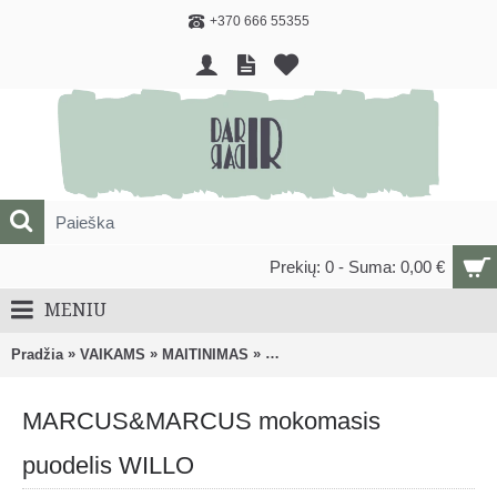
+370 666 55355
Prekių: 0 - Suma: 0,00 €
MENIU
»
»
»
Pradžia
VAIKAMS
MAITINIMAS
Puodeliai, gertuvės ir jų priedai
MARCUS&MARCUS mokomasis
puodelis WILLO