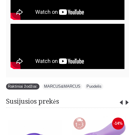
Raktiniai žodžiai:
MARCUS&MARCUS
,
Puodelis
Susijusios prekės
-14%