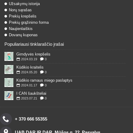
Užsakymų istorija
Norų sąrašas
Prekių krepšelis
Prekių grąžinimo forma
Naujienlaiškis
Dovanų kuponas
Populiariausi tinklaraščio įrašai
Gimdyvės krepšelis
2024.03.19
0
Kūdikio kraitelis
2024.05.20
0
Kūdikio ramaus miego paslaptys
2024.01.17
0
I CAN šaukšteliai
2023.07.21
0
+ 370 666 55355
UAB DAR IR DAR, Mūšos g. 22, Pasvalys