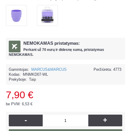
NEMOKAMAS pristatymas:
Perkant už
70 eur
ų ir
didesnę sumą, pristatymas
NEMOKAMAS.
Gamintojas:
MARCUS&MARCUS
Peržiūrėta: 4773
Kodas:
MNMKD07-WL
Prekyboje:
Taip
7,90 €
be PVM: 6,53 €
-
+