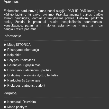
Apie mus
Elektroninė parduotuvė į kurią norisi sugrįžti DAR IR DAR kartą - nuo
kūdikio laukimo iki vaiko lavinimo. Praktika auginant vaikus padėjo
atrinkti naudingas, įdomias ir kokybiškas prekes. Patikimi, patikrinti
prekių ženklai ir produktai, nuolat besiplečiantis asortimentas,
konsultacijos, patarimai ir malonus aptarnavimas - visa tai ir dar
daugiau rasite pas mus!
Informacija
Mūsų ISTORIJA
Pristatymo informacija
Kaip pirkti
Sąlygos ir taisyklės
Garantijos ir grąžinimas
Privatumo ir atsiliepimų politika
Drabužių ir avalynės dydžių lentelės
Parduotuvės žemėlapis
Prekybos partneris: varle.lt
Pagalba
Kontaktai, Rekvizitai
Mano paskyra