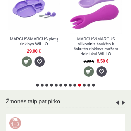
CUS&MARCUS
MARCUS&MARCUS stalo
MARCUS
oninis šaukšto ir
įrankių rinkinys Easy Grip
silikoni
s rinkinys mažam
WILLO
mokymos
niukui WILLO
LUCAS
13,90 €
8,50 €
8,
90 €
Žmonės taip pat pirko