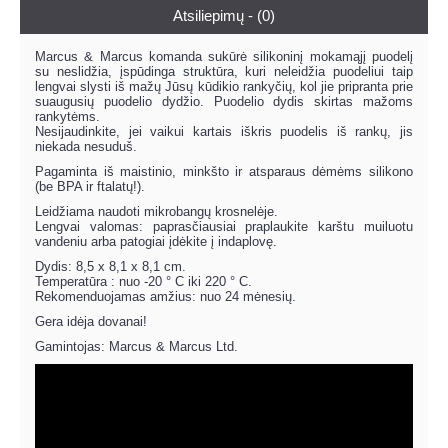
Atsiliepimų - (0)
Marcus & Marcus komanda sukūrė silikoninį mokamąjį puodelį
su neslidžia, įspūdinga struktūra, kuri neleidžia puodeliui taip
lengvai slysti iš mažų Jūsų kūdikio rankyčių, kol jie pripranta prie
suaugusių puodelio dydžio. Puodelio dydis skirtas mažoms
rankytėms.
Nesijaudinkite, jei vaikui kartais iškris puodelis iš rankų, jis
niekada nesuduš.
Pagaminta iš maistinio, minkšto ir atsparaus dėmėms silikono
(be BPA ir ftalatų!).
Leidžiama naudoti mikrobangų krosnelėje.
Lengvai valomas: paprasčiausiai praplaukite karštu muiluotu
vandeniu arba patogiai įdėkite į indaplovę.
Dydis: 8,5 x 8,1 x 8,1 cm.
Temperatūra : nuo -20 ° C iki 220 ° C.
Rekomenduojamas amžius: nuo 24 mėnesių.
Gera idėja dovanai!
Gamintojas: Marcus & Marcus Ltd.