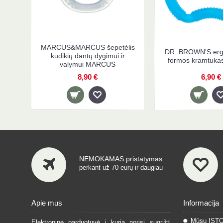
MARCUS&MARCUS šepetėlis
DR. BROWN'S erg
kūdikių dantų dygimui ir
formos kramtuka
valymui MARCUS
8,90 €
6,90 €
NEMOKAMAS pristatymas
perkant už 70 eurų ir daugiau
Apie mus
Informacija
Mūsų IST
Elektroninė parduotuvė į kurią norisi sugrįžti