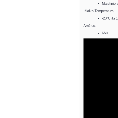
Maistinio 
Išlaiko Temperatūrą:
-20°C iki 
Amžius:
6M+.