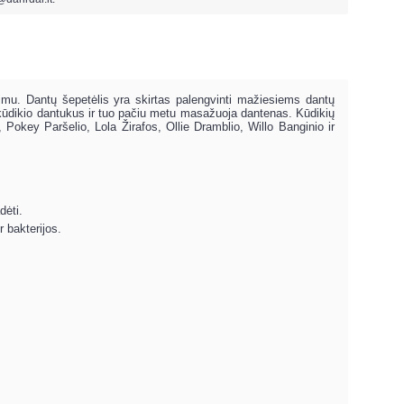
dimu. Dantų šepetėlis yra skirtas palengvinti mažiesiems dantų
lo kūdikio dantukus ir tuo pačiu metu masažuoja dantenas. Kūdikių
 Pokey Paršelio, Lola Žirafos, Ollie Dramblio, Willo Banginio ir
dėti.
r bakterijos.