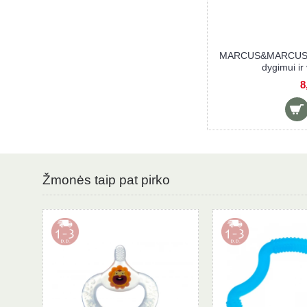
ARCUS&MARCUS šepetėlis kūdikių dantų
MARCUS&MARCUS šep
dygimui ir valymui WILLO
dygimui i
8,90 €
8
Žmonės taip pat pirko