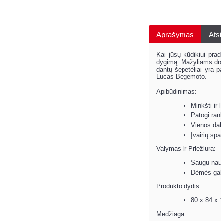
Aprašymas
Atsi
Kai jūsų kūdikiui pra
dygimą. Mažyliams drau
dantų šepetėliai yra p
Lucas Begemoto.
Apibūdinimas:
Minkšti ir 
Patogi ran
Vienos dal
Įvairių sp
Valymas ir Priežiūra:
Saugu naud
Dėmės gali
Produkto dydis:
80 x 84 x
Medžiaga: