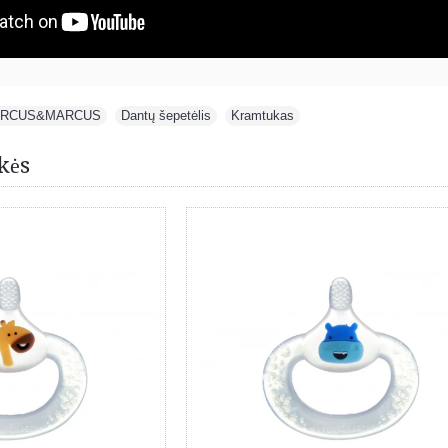
RCUS&MARCUS
,
Dantų šepetėlis
,
Kramtukas
kės