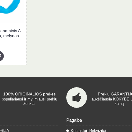
onominis A
s, mėlynas
100% ORIGINALIOS prekės
Prekių GARANTIJO
populiariausi ir mylimiausi prekių
aukščiausia KOKYBĖ 
ženklai
kainą
Pagalba
ORIJA
Kontaktai, Rekvizitai