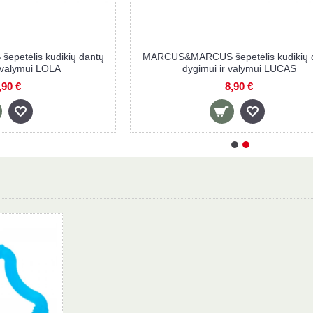
etėlis kūdikių dantų
MARCUS&MARCUS šepetėlis kūdikių 
r valymui LOLA
dygimui ir valymui LUCAS
,90 €
8,90 €