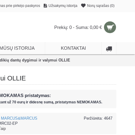
mas prie pirkėjo paskyros
Užsakymų istorija
Norų sąrašas (
0
)
Prekių: 0 - Suma: 0,00 €
MŪSŲ ISTORIJA
KONTAKTAI
kių dantų dygimui ir valymui OLLIE
ui OLLIE
MOKAMAS pristatymas:
kant už
70 eur
ų ir
didesnę sumą, pristatymas NEMOKAMAS.
MARCUS&MARCUS
Peržiūrėta: 4647
RC02-EP
Taip