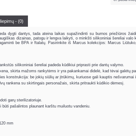
liepimų - (0)
deda dygti dantys, tada ateina laikas supažindinti su burnos priežiūros žai
giškas dizainas, patogu ir lengva laikyti, o minkšti silikoniniai šereliai va
agaminti be BPA ir ftalatų. Pasirinkite iš Marcus kolekcijos: Marcus Liūtuko,
lankstūs silikoniniai šereliai padeda kūdikiui priprasti prie dantų valymo.
kena, skirta mažoms rankytėms ir yra pakankamai didelė, kad tėvai galėtų pa
ies konstrukcija: be jokių siūlių ar įtrūkimų, kuriuose gali kauptis nešvarumai i
alvų rankena su skirtingais personažais, skirta pritraukti kūdikio dėmesį.
oti garų sterilizatoriuje.
 būti pašalintos plaunant karštu muiluotu vandeniu.
 120 mm