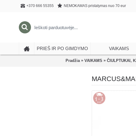
NEMOKAMAS pristatymas nuo 70 eur
+370 666 55355
PRIEŠ IR PO GIMDYMO
VAIKAMS
»
»
Pradžia
VAIKAMS
ČIULPTUKAI, 
MARCUS&MARCUS