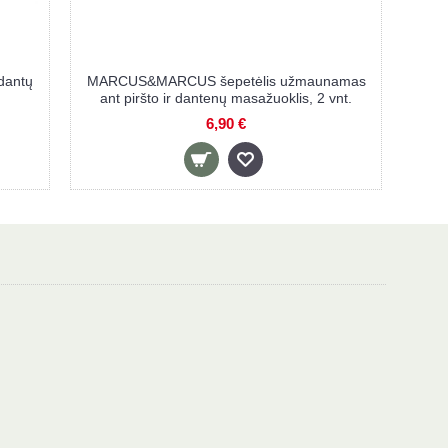
dantų
MARCUS&MARCUS šepetėlis užmaunamas
ant piršto ir dantenų masažuoklis, 2 vnt.
6,90 €