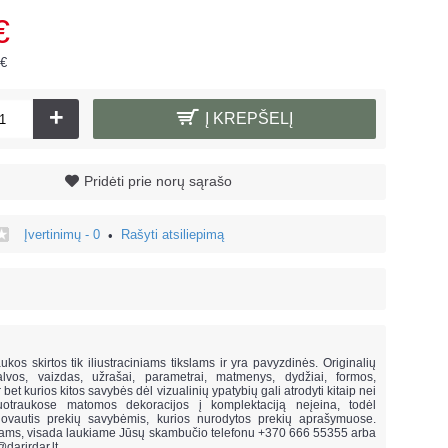
€
 €
+
Į KREPŠELĮ
Pridėti prie norų sąrašo
Įvertinimų - 0
Rašyti atsiliepimą
•
!
ukos skirtos tik iliustraciniams tikslams ir yra pavyzdinės. Originalių
lvos, vaizdas, užrašai, parametrai, matmenys, dydžiai, formos,
ar bet kurios kitos savybės dėl vizualinių ypatybių gali atrodyti kitaip nei
uotraukose matomos dekoracijos į komplektaciją neįeina,
todėl
vautis prekių savybėmis, kurios nurodytos prekių aprašymuose.
mams, visada laukiame Jūsų skambučio telefonu +370 666 55355 arba
@darirdar.lt
.