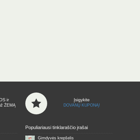
S ir
Įsigykite
už ŽEMĄ
DOVANŲ KUPONĄ!
Populiariausi tinklaraščio įrašai
Gimdyvės krepšelis