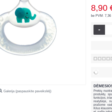
8,90 
be PVM: 7,36
-
DĖMESIO
Prekių nuotra
Galerija (paspauskite paveikslėlį)
produktų spa
funkcijos, ir/
realybėje, n
prašome vado
Kilus klausi
el. paštu
info