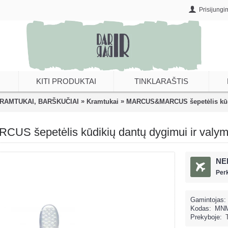
Prisijungi
KITI PRODUKTAI
TINKLARAŠTIS
»
»
KRAMTUKAI, BARŠKUČIAI
Kramtukai
MARCUS&MARCUS šepetėlis kūdi
 šepetėlis kūdikių dantų dygimui ir valym
NE
Per
Gamintojas:
Kodas:
MNM
Prekyboje: