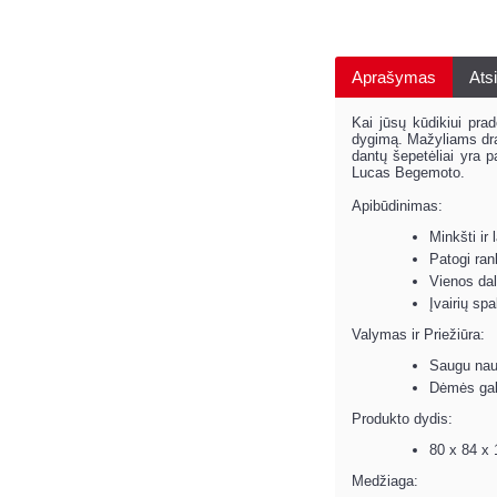
Aprašymas
Atsi
Kai jūsų kūdikiui pra
dygimą. Mažyliams drau
dantų šepetėliai yra p
Lucas Begemoto.
Apibūdinimas:
Minkšti ir 
Patogi ran
Vienos dal
Įvairių sp
Valymas ir Priežiūra:
Saugu naud
Dėmės gali
Produkto dydis:
80 x 84 x
Medžiaga: