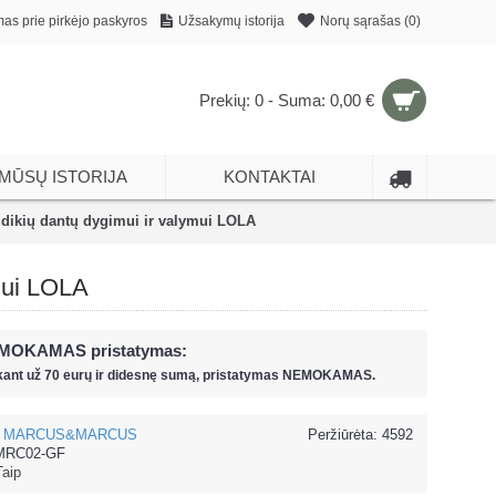
mas prie pirkėjo paskyros
Užsakymų istorija
Norų sąrašas (
0
)
Prekių: 0 - Suma: 0,00 €
MŪSŲ ISTORIJA
KONTAKTAI
kių dantų dygimui ir valymui LOLA
mui LOLA
MOKAMAS pristatymas:
kant už
70 eur
ų ir
didesnę sumą, pristatymas NEMOKAMAS.
MARCUS&MARCUS
Peržiūrėta: 4592
RC02-GF
Taip