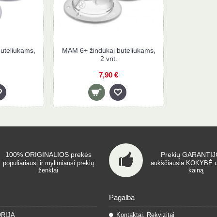
uteliukams,
MAM 6+ žindukai buteliukams,
2 vnt.
7,90 €
100% ORIGINALIOS prekės
Prekių GARANTIJO
populiariausi ir mylimiausi prekių
aukščiausia KOKYBĖ 
ženklai
kainą
Pagalba
ORIJA
Kontaktai, Rekvizitai