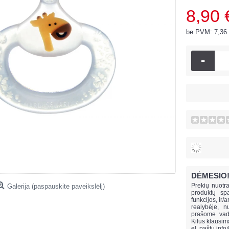
8,90 
be PVM: 7,36
-
DĖMESIO
Prekių nuotra
Galerija (paspauskite paveikslėlį)
produktų spa
funkcijos, ir/
realybėje, n
prašome vado
Kilus klausi
el. paštu
info