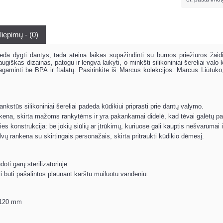
liepimų - (0)
deda dygti dantys, tada ateina laikas supažindinti su burnos priežiūros žai
giškas dizainas, patogu ir lengva laikyti, o minkšti silikoniniai šereliai va
agaminti be BPA ir ftalatų. Pasirinkite iš Marcus kolekcijos: Marcus Liūtuko,
lankstūs silikoniniai šereliai padeda kūdikiui priprasti prie dantų valymo.
kena, skirta mažoms rankytėms ir yra pakankamai didelė, kad tėvai galėtų pa
ies konstrukcija: be jokių siūlių ar įtrūkimų, kuriuose gali kauptis nešvarumai i
alvų rankena su skirtingais personažais, skirta pritraukti kūdikio dėmesį.
oti garų sterilizatoriuje.
 būti pašalintos plaunant karštu muiluotu vandeniu.
 120 mm