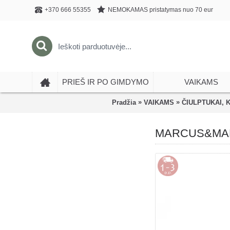
NEMOKAMAS pristatymas nuo 70 eur
+370 666 55355
PRIEŠ IR PO GIMDYMO
VAIKAMS
»
»
Pradžia
VAIKAMS
ČIULPTUKAI, 
MARCUS&MARCUS