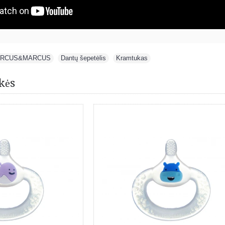
RCUS&MARCUS
,
Dantų šepetėlis
,
Kramtukas
kės