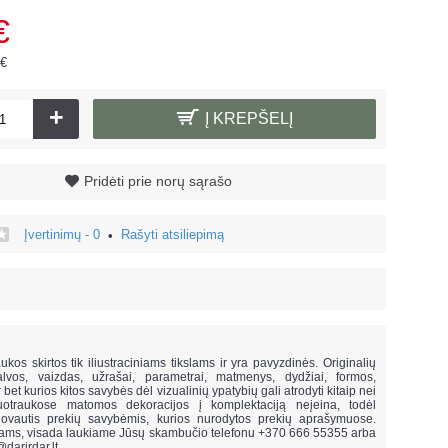
€
 €
+
Į KREPŠELĮ
Pridėti prie norų sąrašo
Įvertinimų - 0
Rašyti atsiliepimą
•
!
ukos skirtos tik iliustraciniams tikslams ir yra pavyzdinės. Originalių
lvos, vaizdas, užrašai, parametrai, matmenys, dydžiai, formos,
ar bet kurios kitos savybės dėl vizualinių ypatybių gali atrodyti kitaip nei
uotraukose matomos dekoracijos į komplektaciją neįeina,
todėl
vautis prekių savybėmis, kurios nurodytos prekių aprašymuose.
mams, visada laukiame Jūsų skambučio telefonu +370 666 55355 arba
@darirdar.lt
.