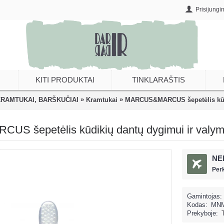
Prisijungi
KITI PRODUKTAI
TINKLARAŠTIS
»
»
KRAMTUKAI, BARŠKUČIAI
Kramtukai
MARCUS&MARCUS šepetėlis kūdi
 šepetėlis kūdikių dantų dygimui ir valy
NE
Per
Gamintojas:
Kodas:
MNM
Prekyboje: