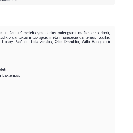
dimu. Dantų šepetėlis yra skirtas palengvinti mažiesiems dantų
lo kūdikio dantukus ir tuo pačiu metu masažuoja dantenas. Kūdikių
 Pokey Paršelio, Lola Žirafos, Ollie Dramblio, Willo Banginio ir
dėti.
r bakterijos.