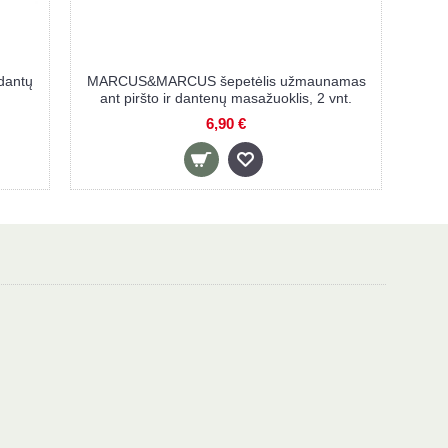
MARCUS šepetėlis kūdikių dantų
MARCUS&MARCUS šepetėl
dygimui ir valymui LUCAS
ant piršto ir dantenų masa
8,90 €
6,90 €