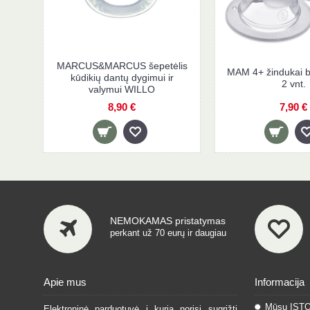
MARCUS&MARCUS šepetėlis
MAM 4+ žindukai b
kūdikių dantų dygimui ir
2 vnt.
valymui WILLO
8,90 €
7,90 €
NEMOKAMAS pristatymas
perkant už 70 eurų ir daugiau
Apie mus
Informacija
Mūsų IST
Elektroninė parduotuvė į kurią norisi sugrįžti