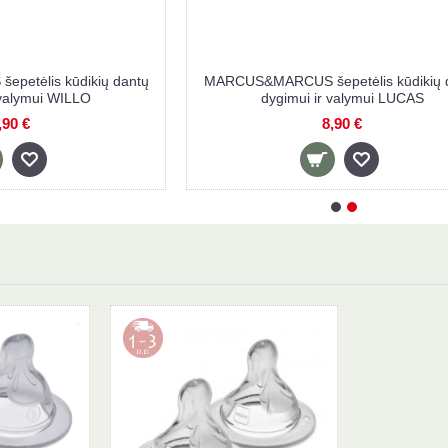
ų
MARCUS&MARCUS šepetėlis kūdikių dantų
MARCUS&
dygimui ir valymui WILLO
8,90 €