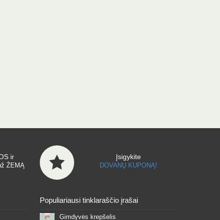
S ir
Įsigykite
už ŽEMĄ
DOVANŲ KUPONĄ!
Populiariausi tinklaraščio įrašai
Gimdyvės krepšelis