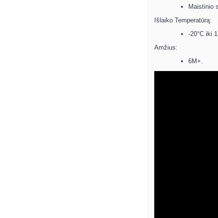
Maistinio 
Išlaiko Temperatūrą:
-20°C iki 
Amžius:
6M+.