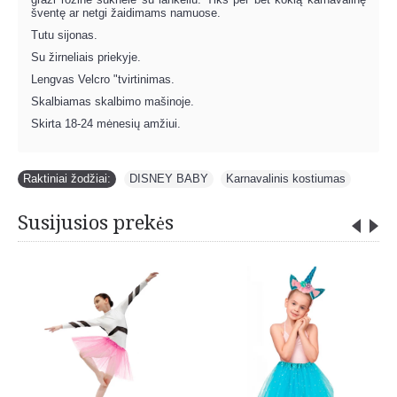
šventę ar netgi žaidimams namuose.
Tutu sijonas.
Su žirneliais priekyje.
Lengvas Velcro "tvirtinimas.
Skalbiamas skalbimo mašinoje.
Skirta 18-24 mėnesių amžiui.
Raktiniai žodžiai:
DISNEY BABY
,
Karnavalinis kostiumas
Susijusios prekės