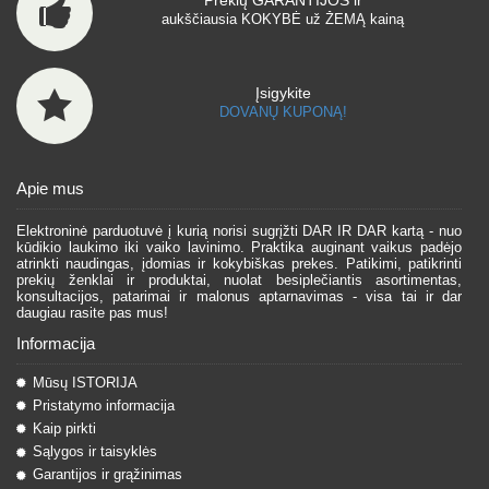
Prekių GARANTIJOS ir
aukščiausia KOKYBĖ už ŽEMĄ kainą
Įsigykite
DOVANŲ KUPONĄ!
Apie mus
Elektroninė parduotuvė į kurią norisi sugrįžti DAR IR DAR kartą - nuo
kūdikio laukimo iki vaiko lavinimo. Praktika auginant vaikus padėjo
atrinkti naudingas, įdomias ir kokybiškas prekes. Patikimi, patikrinti
prekių ženklai ir produktai, nuolat besiplečiantis asortimentas,
konsultacijos, patarimai ir malonus aptarnavimas - visa tai ir dar
daugiau rasite pas mus!
Informacija
Mūsų ISTORIJA
Pristatymo informacija
Kaip pirkti
Sąlygos ir taisyklės
Garantijos ir grąžinimas