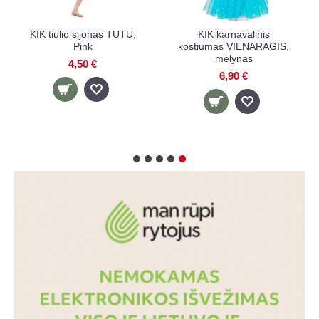
KIK tiulio sijonas TUTU,
KIK karnavalinis
Pink
kostiumas VIENARAGIS,
mėlynas
4,50 €
6,90 €