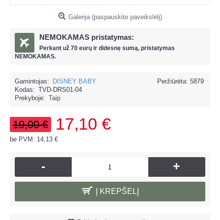
Galerija (paspauskite paveikslėlį)
NEMOKAMAS pristatymas:
Perkant už
70 eur
ų ir
didesnę sumą, pristatymas
NEMOKAMAS.
Gamintojas:
DISNEY BABY
Peržiūrėta: 5879
Kodas:
TVD-DRS01-04
Prekyboje:
Taip
17,10 €
19,00 €
be PVM: 14,13 €
-
+
Į KREPŠELĮ