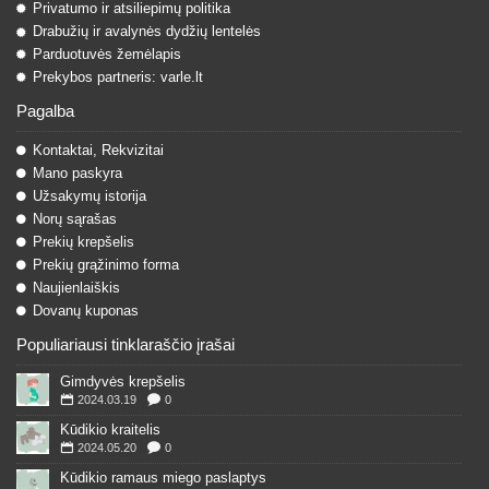
Privatumo ir atsiliepimų politika
Drabužių ir avalynės dydžių lentelės
Parduotuvės žemėlapis
Prekybos partneris: varle.lt
Pagalba
Kontaktai, Rekvizitai
Mano paskyra
Užsakymų istorija
Norų sąrašas
Prekių krepšelis
Prekių grąžinimo forma
Naujienlaiškis
Dovanų kuponas
Populiariausi tinklaraščio įrašai
Gimdyvės krepšelis
2024.03.19
0
Kūdikio kraitelis
2024.05.20
0
Kūdikio ramaus miego paslaptys