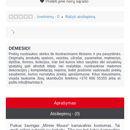
Pridėti prie norų sąrašo
Įvertinimų - 0
Rašyti atsiliepimą
•
DĖMESIO!
Prekių nuotraukos skirtos tik iliustraciniams tikslams ir yra pavyzdinės.
Originalių produktų spalvos, vaizdas, užrašai, parametrai, matmenys,
dydžiai, formos, funkcijos, ir/ar bet kurios kitos savybės dėl vizualinių
ypatybių gali atrodyti kitaip nei realybėje, n
uotraukose matomos
dekoracijos į komplektaciją neįeina,
todėl prašome vadovautis prekių
savybėmis, kurios nurodytos prekių aprašymuose. Kilus klausimams,
visada laukiame Jūsų skambučio telefonu +370 666 55355 arba el.
paštu
info@darirdar.lt
.
Aprašymas
Atsiliepimų - (0)
Puikus žavingas „Minnie Mouse“ karnavalinis kostiumas. Tai
graži rožinė suknelė su lankeliu. Tiks per bet kokią karnavalinę