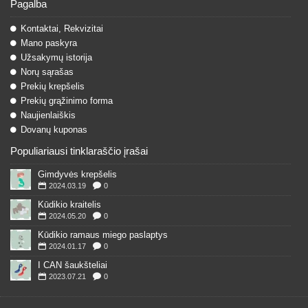
Pagalba
Kontaktai, Rekvizitai
Mano paskyra
Užsakymų istorija
Norų sąrašas
Prekių krepšelis
Prekių grąžinimo forma
Naujienlaiškis
Dovanų kuponas
Populiariausi tinklaraščio įrašai
Gimdyvės krepšelis
2024.03.19
0
Kūdikio kraitelis
2024.05.20
0
Kūdikio ramaus miego paslaptys
2024.01.17
0
I CAN šaukšteliai
2023.07.21
0