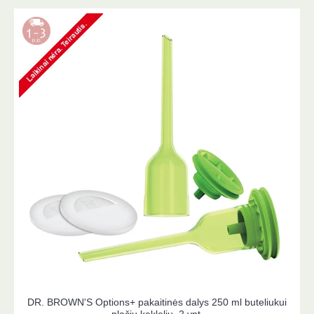
ml buteliukui
MUNCHKIN šviežio maisto maitintuvas, 1 