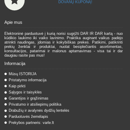
DOVANŲ KUPONĄ!
Apie mus
Elektroninė parduotuvė į kurią norisi sugrįžti DAR IR DAR kartą - nuo
kūdikio laukimo iki vaiko lavinimo. Praktika auginant vaikus padėjo
atrinkti naudingas, įdomias ir kokybiškas prekes. Patikimi, patikrinti
prekių ženklai ir produktai, nuolat besiplečiantis asortimentas,
konsultacijos, patarimai ir malonus aptarnavimas - visa tai ir dar
daugiau rasite pas mus!
Informacija
Mūsų ISTORIJA
Pristatymo informacija
Kaip pirkti
Sąlygos ir taisyklės
Garantijos ir grąžinimas
Privatumo ir atsiliepimų politika
Drabužių ir avalynės dydžių lentelės
Parduotuvės žemėlapis
Prekybos partneris: varle.lt