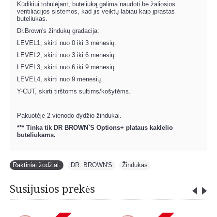
Kūdikiui tobulėjant, buteliuką galima naudoti be žaliosios
ventiliacijos sistemos, kad jis veiktų labiau kaip įprastas
buteliukas.
Dr.Brown's žindukų gradacija:
LEVEL1, skirti nuo 0 iki 3 mėnesių.
LEVEL2, skirti nuo 3 iki 6 mėnesių.
LEVEL3, skirti nuo 6 iki 9 mėnesių.
LEVEL4, skirti nuo 9 mėnesių.
Y-CUT, skirti tirštoms sultims/košytėms.
Pakuotėje 2 vienodo dydžio žindukai.
*** Tinka tik DR BROWN`S Options+ plataus kaklelio
buteliukams.
Raktiniai žodžiai:
DR. BROWN'S
,
Žindukas
Susijusios prekės