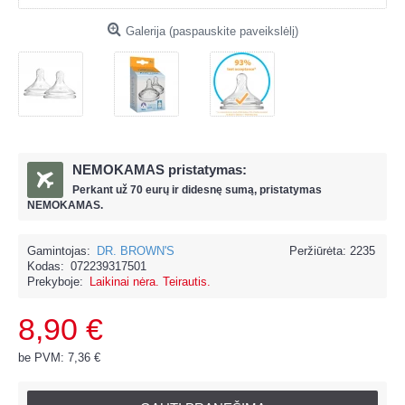
Galerija (paspauskite paveikslėlį)
NEMOKAMAS pristatymas:
Perkant už
70 eur
ų ir
didesnę sumą, pristatymas
NEMOKAMAS.
Gamintojas:
DR. BROWN'S
Peržiūrėta: 2235
Kodas:
072239317501
Prekyboje:
Laikinai nėra. Teirautis.
8,90 €
be PVM: 7,36 €