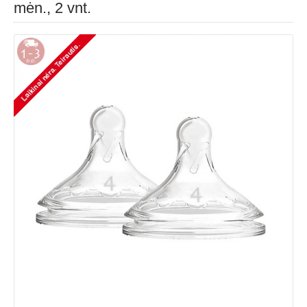
mėn., 2 vnt.