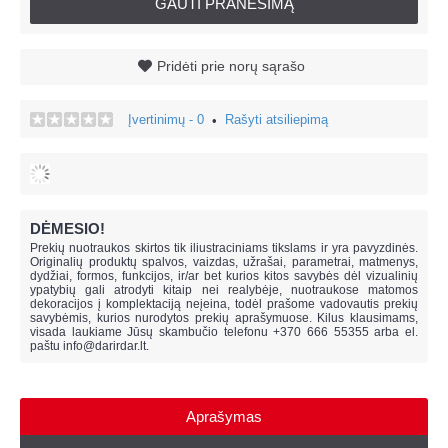
GAUTI PRANEŠIMĄ
Pridėti prie norų sąrašo
Įvertinimų - 0
Rašyti atsiliepimą
•
DĖMESIO!
Prekių nuotraukos skirtos tik iliustraciniams tikslams ir yra pavyzdinės.
Originalių produktų spalvos, vaizdas, užrašai, parametrai, matmenys,
dydžiai, formos, funkcijos, ir/ar bet kurios kitos savybės dėl vizualinių
ypatybių gali atrodyti kitaip nei realybėje, n
uotraukose matomos
dekoracijos į komplektaciją neįeina,
todėl prašome vadovautis prekių
savybėmis, kurios nurodytos prekių aprašymuose. Kilus klausimams,
visada laukiame Jūsų skambučio telefonu +370 666 55355 arba el.
paštu
info@darirdar.lt
.
Aprašymas