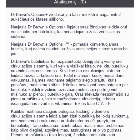
Atsiliepimų - (0)
Dr.Brown's Options+ žindukai yra labai minkšti ir pagaminti iš
aukščiausios klasės silikono.
Naujasis Dr Brown`s Options+ išpjaustytas žindukas leidžia orui
ventiliuotis per buteliuką, kai nenaudojama žalia ventiliacijos
sistema.
Naujasis Dr Brown‘s Options+™ - pirmasis konvertuojamas
butelis, kurį galima naudoti su žalia ventiliacijos sistema arba be
jos.
Dr.Brown's buteliukas turi užpatentuotą dviejų dalių vidinę oro
cirkuliacijos sistemą, kuri veikia visiškai kitaip, nei kitų buteliukų
oro cirkuliacijos sistemos. Ši vidinė oro cirkuliacijos sistema
leidžia laisvai cirkuliuoti orui, todėl maitinant kūdikį nesusidaro
vakuumas, ką mes vadiname teigiamo slėgio srautu, kuris
panašus į maitinimą krūtimi. Kūdikiui bevalgant oras patenka per
buteliuko kaklelį ir vidiniu rezervuaru nukeliauja į ertmę virš
mišinuko ar pieno, į buteliuko galą. Oras niekada nesusimaišo su
pienu ar mišinuku, taip sumažindamas oksidaciją, ir kartu
išsaugodamas svarbius vitaminus, tokius kaip C, A ir E.
Kūdikis maitinasi daugiau patogiau, kadangi vidinė oro
cirkuliacijos sistema leidžia jam žįsti buteliuką be jokių sunkumų,
nes neatsiranda vakuumas ar diskomfortas dėl prarytų oro
burbuliukų. Tai padeda sumažinti tokias maitinimosi problemas
kaip pilvo diegliai, atpylinėjimas, atsirūgimas ar pilvo pūtimas.
Pienas ar mišinukas teka lengvai, žindukas nesusitraukia.