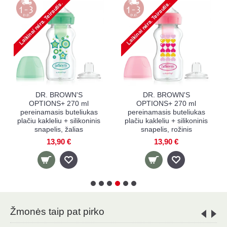
DR. BROWN'S
DR. BROWN'S
OPTIONS+ 270 ml
OPTIONS+ 270 ml
plataus kaklelio
plataus kaklelio
s
buteliukas BLUE
buteliukas PINK
12,60 €
12,60 €
Žmonės taip pat pirko