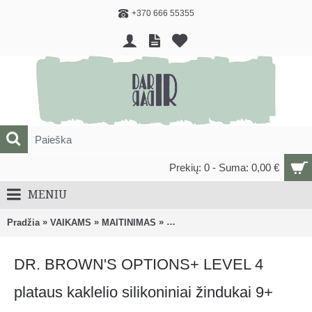
+370 666 55355
Prekių: 0 - Suma: 0,00 €
MENIU
»
»
»
Pradžia
VAIKAMS
MAITINIMAS
Buteliukai, žindukai ir kiti priedai
DR. BROWN'S OPTIONS+ LEVEL 4
plataus kaklelio silikoniniai žindukai 9+