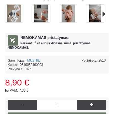
NEMOKAMAS pristatymas:
Perkant už
70 eur
ų ir
didesnę sumą, pristatymas
NEMOKAMAS.
Gamintojas:
MUSHIE
Peržiūrėta: 2513
Kodas:
0810052460208
Prekyboje:
Taip
8,90 €
be PVM: 7,36 €
-
+