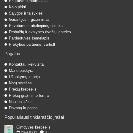
Pristatymo informacija
Kaip pirkti
Sąlygos ir taisyklės
Garantijos ir grąžinimas
Privatumo ir atsiliepimų politika
Drabužių ir avalynės dydžių lentelės
Parduotuvės žemėlapis
Prekybos partneris: varle.lt
Pagalba
Kontaktai, Rekvizitai
Mano paskyra
Užsakymų istorija
Norų sąrašas
Prekių krepšelis
Prekių grąžinimo forma
Naujienlaiškis
Dovanų kuponas
Populiariausi tinklaraščio įrašai
Gimdyvės krepšelis
2024.03.19
0