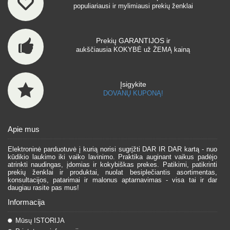
populiariausi ir mylimiausi prekių ženklai
Prekių GARANTIJOS ir
aukščiausia KOKYBĖ už ŽEMĄ kainą
Įsigykite
DOVANŲ KUPONĄ!
Apie mus
Elektroninė parduotuvė į kurią norisi sugrįžti DAR IR DAR kartą - nuo
kūdikio laukimo iki vaiko lavinimo. Praktika auginant vaikus padėjo
atrinkti naudingas, įdomias ir kokybiškas prekes. Patikimi, patikrinti
prekių ženklai ir produktai, nuolat besiplečiantis asortimentas,
konsultacijos, patarimai ir malonus aptarnavimas - visa tai ir dar
daugiau rasite pas mus!
Informacija
Mūsų ISTORIJA