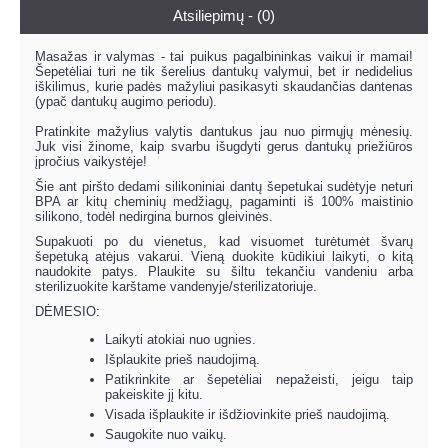
Atsiliepimų - (0)
Masažas ir valymas - tai puikus pagalbininkas vaikui ir mamai!
Šepetėliai turi ne tik šerelius dantukų valymui, bet ir nedidelius
iškilimus, kurie padės mažyliui pasikasyti skaudančias dantenas
(ypač dantukų augimo periodu).
Pratinkite mažylius valytis dantukus jau nuo pirmųjų mėnesių.
Juk visi žinome, kaip svarbu išugdyti gerus dantukų priežiūros
įpročius vaikystėje!
Šie ant piršto dedami silikoniniai dantų šepetukai sudėtyje neturi
BPA ar kitų cheminių medžiagų, pagaminti iš 100% maistinio
silikono, todėl nedirgina burnos gleivinės.
Supakuoti po du vienetus, kad visuomet turėtumėt švarų
šepetuką atėjus vakarui. Vieną duokite kūdikiui laikyti, o kitą
naudokite patys. Plaukite su šiltu tekančiu vandeniu arba
sterilizuokite karštame vandenyje/sterilizatoriuje.
DĖMESIO:
Laikyti atokiai nuo ugnies.
Išplaukite prieš naudojimą.
Patikrinkite ar šepetėliai nepažeisti, jeigu taip
pakeiskite jį kitu.
Visada išplaukite ir išdžiovinkite prieš naudojimą.
Saugokite nuo vaikų.