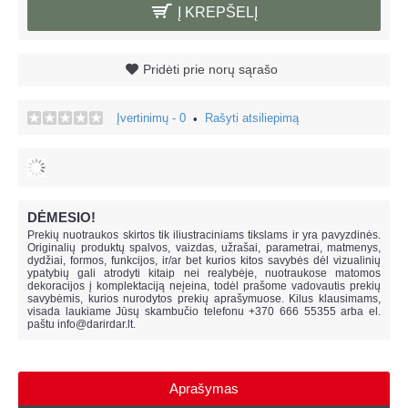
Į KREPŠELĮ
Pridėti prie norų sąrašo
Įvertinimų - 0
Rašyti atsiliepimą
•
DĖMESIO!
Prekių nuotraukos skirtos tik iliustraciniams tikslams ir yra pavyzdinės.
Originalių produktų spalvos, vaizdas, užrašai, parametrai, matmenys,
dydžiai, formos, funkcijos, ir/ar bet kurios kitos savybės dėl vizualinių
ypatybių gali atrodyti kitaip nei realybėje, n
uotraukose matomos
dekoracijos į komplektaciją neįeina,
todėl prašome vadovautis prekių
savybėmis, kurios nurodytos prekių aprašymuose. Kilus klausimams,
visada laukiame Jūsų skambučio telefonu +370 666 55355 arba el.
paštu
info@darirdar.lt
.
Aprašymas