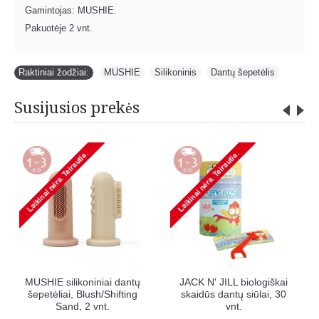
Gamintojas: MUSHIE.
Pakuotėje 2 vnt.
Raktiniai žodžiai:
MUSHIE
,
Silikoninis
,
Dantų šepetėlis
Susijusios prekės
dantų
MUSHIE silikoniniai dantų
MUSHIE silikoniniai dan
šepetėliai, Clay/Shifting
šepetėliai, Blush/Shiftin
 vnt.
Sand, 2 vnt.
Sand, 2 vnt.