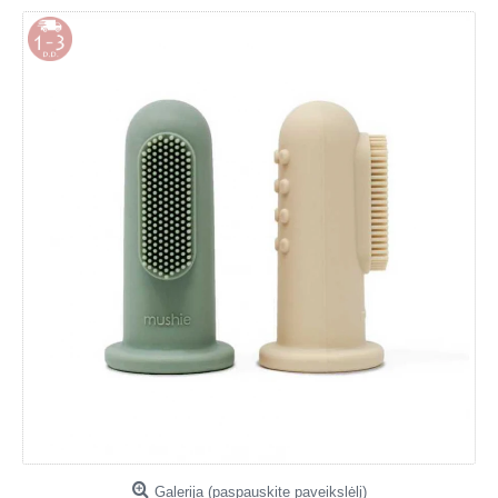
Galerija (paspauskite paveikslėlį)