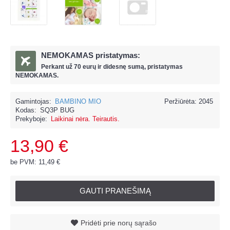
NEMOKAMAS pristatymas:
Perkant už
70 eur
ų ir
didesnę sumą, pristatymas
NEMOKAMAS.
Gamintojas:
BAMBINO MIO
Peržiūrėta: 2045
Kodas:
SQ3P BUG
Prekyboje:
Laikinai nėra. Teirautis.
13,90 €
be PVM: 11,49 €
GAUTI PRANEŠIMĄ
Pridėti prie norų sąrašo