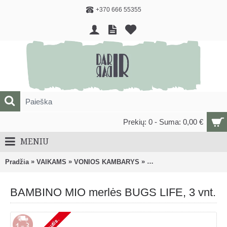
+370 666 55355
Prekių: 0 - Suma: 0,00 €
MENIU
»
»
»
Pradžia
VAIKAMS
VONIOS KAMBARYS
Vystymo stalai, lentos, pa
BAMBINO MIO merlės BUGS LIFE, 3 vnt.