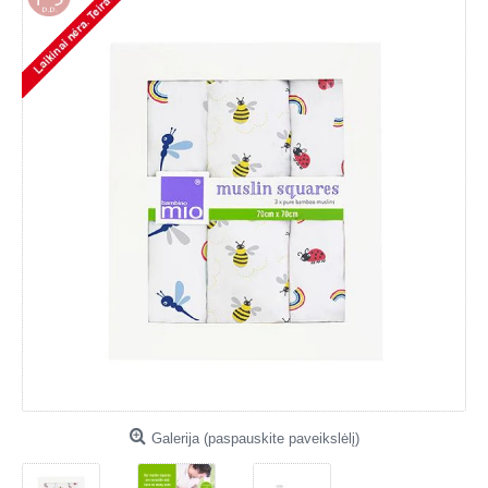
Galerija (paspauskite paveikslėlį)