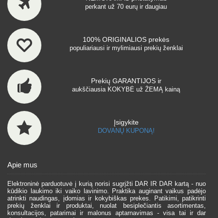
perkant už 70 eurų ir daugiau
100% ORIGINALIOS prekės
populiariausi ir mylimiausi prekių ženklai
Prekių GARANTIJOS ir
aukščiausia KOKYBĖ už ŽEMĄ kainą
Įsigykite
DOVANŲ KUPONĄ!
Apie mus
Elektroninė parduotuvė į kurią norisi sugrįžti DAR IR DAR kartą - nuo
kūdikio laukimo iki vaiko lavinimo. Praktika auginant vaikus padėjo
atrinkti naudingas, įdomias ir kokybiškas prekes. Patikimi, patikrinti
prekių ženklai ir produktai, nuolat besiplečiantis asortimentas,
konsultacijos, patarimai ir malonus aptarnavimas - visa tai ir dar