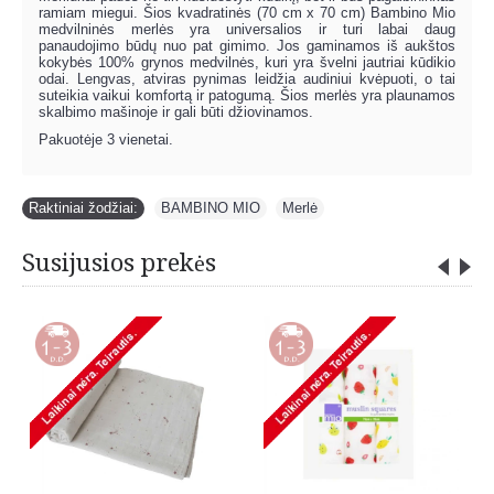
ramiam miegui. Šios kvadratinės (70 cm x 70 cm) Bambino Mio
medvilninės merlės yra universalios ir turi labai daug
panaudojimo būdų nuo pat gimimo. Jos gaminamos iš aukštos
kokybės 100% grynos medvilnės, kuri yra švelni jautriai kūdikio
odai. Lengvas, atviras pynimas leidžia audiniui kvėpuoti, o tai
suteikia vaikui komfortą ir patogumą. Šios merlės yra plaunamos
skalbimo mašinoje ir gali būti džiovinamos.
Pakuotėje 3 vienetai.
Raktiniai žodžiai:
BAMBINO MIO
,
Merlė
Susijusios prekės