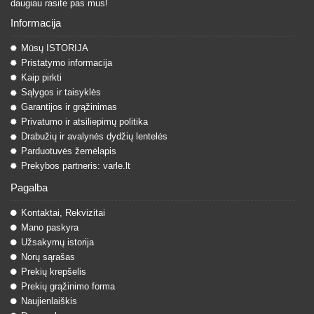
daugiau rasite pas mus!
Informacija
Mūsų ISTORIJA
Pristatymo informacija
Kaip pirkti
Sąlygos ir taisyklės
Garantijos ir grąžinimas
Privatumo ir atsiliepimų politika
Drabužių ir avalynės dydžių lentelės
Parduotuvės žemėlapis
Prekybos partneris: varle.lt
Pagalba
Kontaktai, Rekvizitai
Mano paskyra
Užsakymų istorija
Norų sąrašas
Prekių krepšelis
Prekių grąžinimo forma
Naujienlaiškis