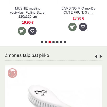
BAMBINO MIO merlės
BABYONO bambukinis
B
CUTE FRUIT, 3 vnt.
vystyklas + barškutis,
vys
120x120 cm
13,90 €
15,90 €
Žmonės taip pat pirko