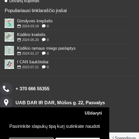
Dovanų kuponas
Populiariausi tinklaraščio įrašai
Gimdyvės krepšelis
2024.03.19
0
Kūdikio kraitelis
2024.05.20
0
Kūdikio ramaus miego paslaptys
2024.01.17
0
I CAN šaukšteliai
2023.07.21
0
+ 370 666 55355
UAB DAR IR DAR, Mūšos g. 22, Pasvalys
Uždaryti
Pasirinkite slapukų tipą kurį sutinkate naudoti
Copyright © 2016, www.darirdar.lt visos teisės saugomos. | Sprendimas