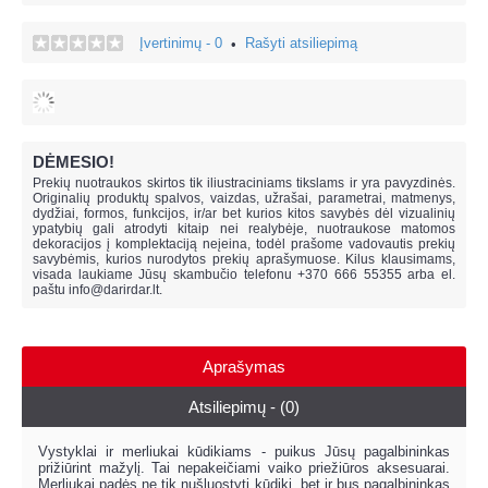
Įvertinimų - 0
Rašyti atsiliepimą
•
DĖMESIO!
Prekių nuotraukos skirtos tik iliustraciniams tikslams ir yra pavyzdinės.
Originalių produktų spalvos, vaizdas, užrašai, parametrai, matmenys,
dydžiai, formos, funkcijos, ir/ar bet kurios kitos savybės dėl vizualinių
ypatybių gali atrodyti kitaip nei realybėje, n
uotraukose matomos
dekoracijos į komplektaciją neįeina,
todėl prašome vadovautis prekių
savybėmis, kurios nurodytos prekių aprašymuose. Kilus klausimams,
visada laukiame Jūsų skambučio telefonu +370 666 55355 arba el.
paštu
info@darirdar.lt
.
Aprašymas
Atsiliepimų - (0)
Vystyklai ir merliukai kūdikiams - puikus Jūsų pagalbininkas
prižiūrint mažylį. Tai nepakeičiami vaiko priežiūros aksesuarai.
Merliukai padės ne tik nušluostyti kūdikį, bet ir bus pagalbininkas