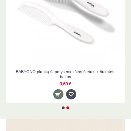
BABYONO plaukų šepetys minkštas šeriais + šukutės,
baltos
3,60 €