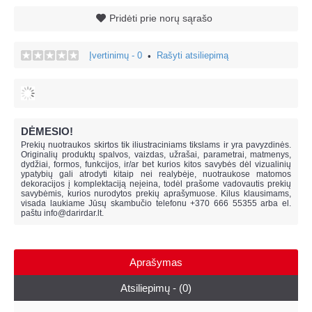
Pridėti prie norų sąrašo
Įvertinimų - 0
Rašyti atsiliepimą
•
DĖMESIO!
Prekių nuotraukos skirtos tik iliustraciniams tikslams ir yra pavyzdinės.
Originalių produktų spalvos, vaizdas, užrašai, parametrai, matmenys,
dydžiai, formos, funkcijos, ir/ar bet kurios kitos savybės dėl vizualinių
ypatybių gali atrodyti kitaip nei realybėje, n
uotraukose matomos
dekoracijos į komplektaciją neįeina,
todėl prašome vadovautis prekių
savybėmis, kurios nurodytos prekių aprašymuose. Kilus klausimams,
visada laukiame Jūsų skambučio telefonu +370 666 55355 arba el.
paštu
info@darirdar.lt
.
Aprašymas
Atsiliepimų - (0)