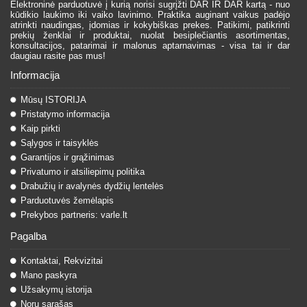
Elektroninė parduotuvė į kurią norisi sugrįžti DAR IR DAR kartą - nuo
kūdikio laukimo iki vaiko lavinimo. Praktika auginant vaikus padėjo
atrinkti naudingas, įdomias ir kokybiškas prekes. Patikimi, patikrinti
prekių ženklai ir produktai, nuolat besiplečiantis asortimentas,
konsultacijos, patarimai ir malonus aptarnavimas - visa tai ir dar
daugiau rasite pas mus!
Informacija
Mūsų ISTORIJA
Pristatymo informacija
Kaip pirkti
Sąlygos ir taisyklės
Garantijos ir grąžinimas
Privatumo ir atsiliepimų politika
Drabužių ir avalynės dydžių lentelės
Parduotuvės žemėlapis
Prekybos partneris: varle.lt
Pagalba
Kontaktai, Rekvizitai
Mano paskyra
Užsakymų istorija
Norų sąrašas