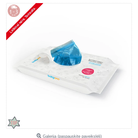
Galerija (paspauskite paveikslėlį)