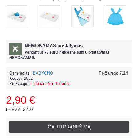
NEMOKAMAS pristatymas:
Perkant už
70 eur
ų ir
didesnę sumą, pristatymas
NEMOKAMAS.
Gamintojas:
BABYONO
Peržiūrėta: 7114
Kodas:
1052
Prekyboje:
Laikinai nėra. Teirautis.
2,90 €
be PVM: 2,40 €
GAUTI PRANEŠIMĄ