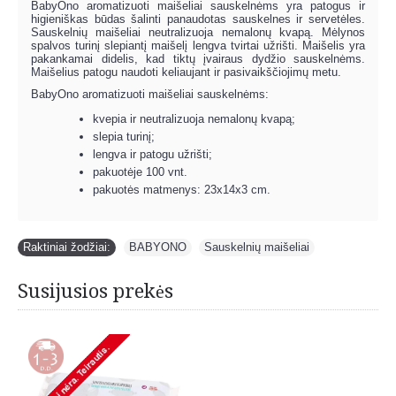
BabyOno aromatizuoti maišeliai sauskelnėms yra patogus ir
higieniškas būdas šalinti panaudotas sauskelnes ir servetėles.
Sauskelnių maišeliai neutralizuoja nemalonų kvapą. Mėlynos
spalvos turinį slepiantį maišelį lengva tvirtai užrišti. Maišelis yra
pakankamai didelis, kad tiktų įvairaus dydžio sauskelnėms.
Maišelius patogu naudoti keliaujant ir pasivaikščiojimų metu.
BabyOno aromatizuoti maišeliai sauskelnėms:
kvepia ir neutralizuoja nemalonų kvapą;
slepia turinį;
lengva ir patogu užrišti;
pakuotėje 100 vnt.
pakuotės matmenys: 23x14x3 cm.
Raktiniai žodžiai:
BABYONO
,
Sauskelnių maišeliai
Susijusios prekės