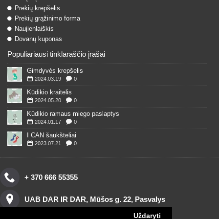
Prekių krepšelis
Prekių grąžinimo forma
Naujienlaiškis
Dovanų kuponas
Populiariausi tinklaraščio įrašai
Gimdyvės krepšelis
2024.03.19
0
Kūdikio kraitelis
2024.05.20
0
Kūdikio ramaus miego paslaptys
2024.01.17
0
I CAN šaukšteliai
2023.07.21
0
+ 370 666 55355
UAB DAR IR DAR, Mūšos g. 22, Pasvalys
Uždaryti