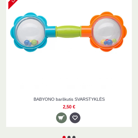
BABYONO barškutis SVARSTYKLĖS
BABYONO vi
2,50 €