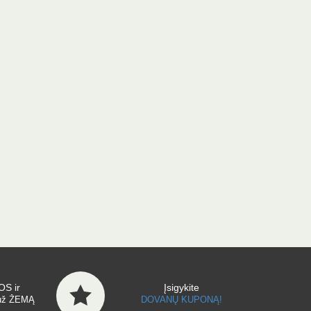
S ir
Įsigykite
už ŽEMĄ
DOVANŲ KUPONĄ!