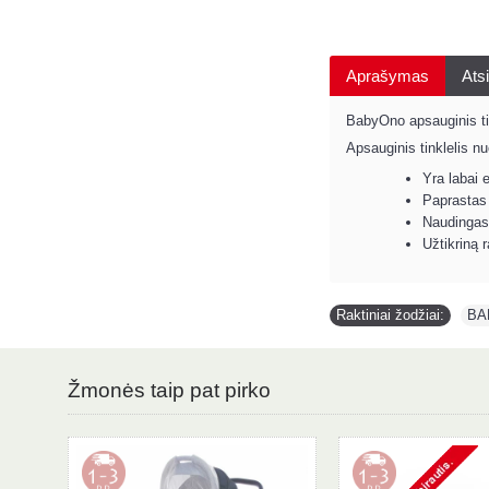
Aprašymas
Atsi
BabyOno apsauginis tin
Apsauginis tinklelis 
Yra labai 
Paprastas 
Naudingas 
Užtikriną 
Raktiniai žodžiai:
BA
Žmonės taip pat pirko