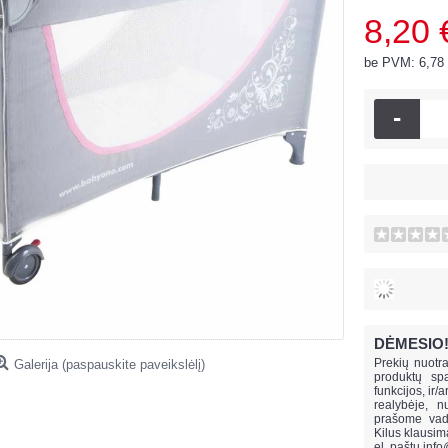
8,20 
be PVM: 6,78
-
DĖMESIO
Prekių nuotra
Galerija (paspauskite paveikslėlį)
produktų spa
funkcijos, ir/
realybėje, n
prašome vado
Kilus klausi
el. paštu
info