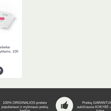
šeliai
yklams, 100
100% ORIGINALIOS prekės
Prekių GARANTIJO
populiariausi ir mylimiausi prekių
aukščiausia KOKYBĖ 
ženklai
kainą