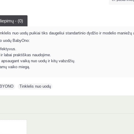
liepimų - (0)
klelis nuo uodų puikiai tiks daugeliui standartinio dydžio ir modelio maniežų a
nuo uodų BabyOno:
efektyvus.
ir labai praktiškas naudojime.
apsaugant vaiką nuo uodų ir kitų vabzdžių.
ramų vaiko miegą.
BYONO
,
Tinklelis nuo uodų