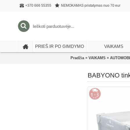
NEMOKAMAS pristatymas nuo 70 eur
+370 666 55355
PRIEŠ IR PO GIMDYMO
VAIKAMS
»
»
Pradžia
VAIKAMS
AUTOMOBI
BABYONO tinkle