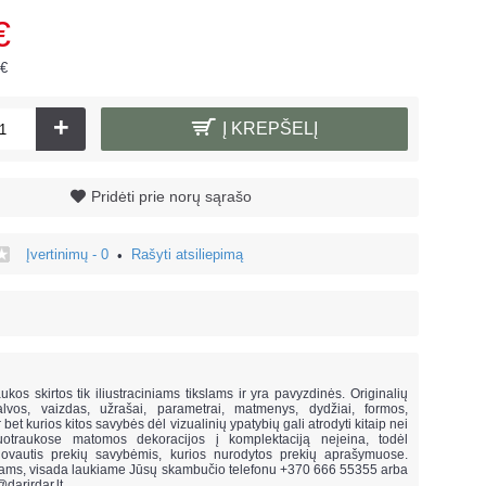
€
 €
+
Į KREPŠELĮ
Pridėti prie norų sąrašo
Įvertinimų - 0
Rašyti atsiliepimą
•
!
ukos skirtos tik iliustraciniams tikslams ir yra pavyzdinės. Originalių
lvos, vaizdas, užrašai, parametrai, matmenys, dydžiai, formos,
ar bet kurios kitos savybės dėl vizualinių ypatybių gali atrodyti kitaip nei
uotraukose matomos dekoracijos į komplektaciją neįeina,
todėl
vautis prekių savybėmis, kurios nurodytos prekių aprašymuose.
mams, visada laukiame Jūsų skambučio telefonu +370 666 55355 arba
@darirdar.lt
.