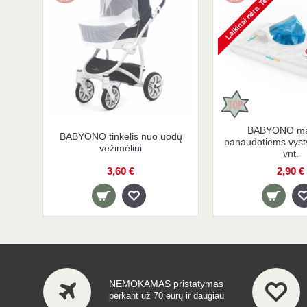
BABYONO mai
BABYONO tinkelis nuo uodų
panaudotiems vyst
vežimėliui
vnt.
3,60 €
2,90 €
NEMOKAMAS pristatymas
perkant už 70 eurų ir daugiau