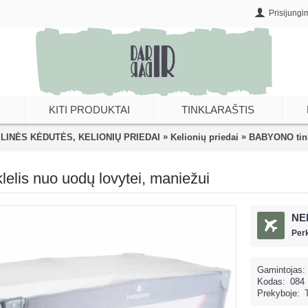
Prisijungi
KITI PRODUKTAI
TINKLARAŠTIS
»
»
LINĖS KĖDUTĖS, KELIONIŲ PRIEDAI
Kelionių priedai
BABYONO tinkl
lis nuo uodų lovytei, maniežui
NE
Per
Gamintojas:
Kodas:
084
Prekyboje: