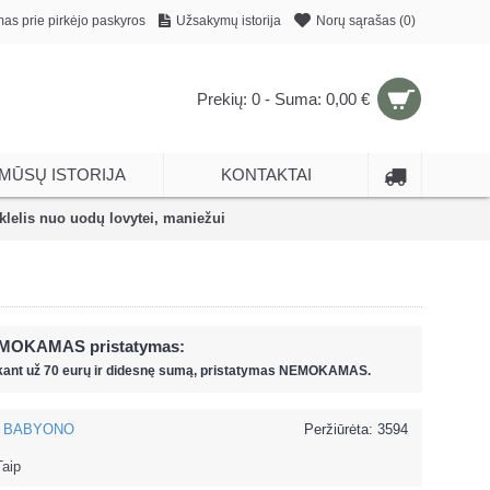
mas prie pirkėjo paskyros
Užsakymų istorija
Norų sąrašas (
0
)
Prekių: 0 - Suma: 0,00 €
MŪSŲ ISTORIJA
KONTAKTAI
elis nuo uodų lovytei, maniežui
MOKAMAS pristatymas:
kant už
70 eur
ų ir
didesnę sumą, pristatymas NEMOKAMAS.
BABYONO
Peržiūrėta: 3594
Taip