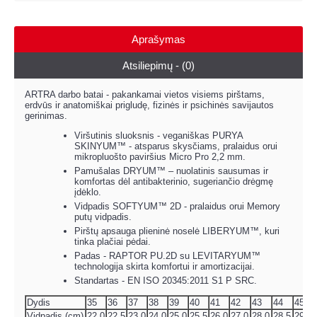
Aprašymas
Atsiliepimų - (0)
ARTRA darbo batai - pakankamai vietos visiems pirštams,
erdvūs ir anatomiškai prigludę, fizinės ir psichinės savijautos
gerinimas.
Viršutinis sluoksnis - veganiškas PURYA
SKINYUM™ - atsparus skysčiams, pralaidus orui
mikropluošto paviršius Micro Pro 2,2 mm.
Pamušalas DRYUM™ – nuolatinis sausumas ir
komfortas dėl antibakterinio, sugeriančio drėgmę
įdėklo.
Vidpadis SOFTYUM™ 2D - pralaidus orui Memory
putų vidpadis.
Pirštų apsauga plieninė noselė LIBERYUM™, kuri
tinka plačiai pėdai.
Padas - RAPTOR PU.2D su LEVITARYUM™
technologija skirta komfortui ir amortizacijai.
Standartas - EN ISO 20345:2011 S1 P SRC.
Dydis
35
36
37
38
39
40
41
42
43
44
45
Vidpadis (cm)
22,0
22,5
23,0
24,0
25,0
25,5
26,0
27,0
28,0
28,5
29,0