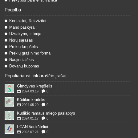
Prekybos partneris: varle.lt
Pagalba
Kontaktai, Rekvizitai
Mano paskyra
Užsakymų istorija
Norų sąrašas
Prekių krepšelis
Prekių grąžinimo forma
Naujienlaiškis
Dovanų kuponas
Populiariausi tinklaraščio įrašai
Gimdyvės krepšelis
2024.03.19
0
Kūdikio kraitelis
2024.05.20
0
Kūdikio ramaus miego paslaptys
2024.01.17
0
I CAN šaukšteliai
2023.07.21
0