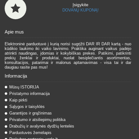
Įsigykite
DOVANŲ KUPONĄ!
Apie mus
Elektroninė parduotuvė į kurią norisi sugrįžti DAR IR DAR kartą - nuo
kūdikio laukimo iki vaiko lavinimo. Praktika auginant vaikus padėjo
atrinkti naudingas, įdomias ir kokybiškas prekes. Patikimi, patikrinti
prekių ženklai ir produktai, nuolat besiplečiantis asortimentas,
konsultacijos, patarimai ir malonus aptarnavimas - visa tai ir dar
daugiau rasite pas mus!
Informacija
Mūsų ISTORIJA
Pristatymo informacija
Kaip pirkti
Sąlygos ir taisyklės
Garantijos ir grąžinimas
Privatumo ir atsiliepimų politika
Drabužių ir avalynės dydžių lentelės
Parduotuvės žemėlapis