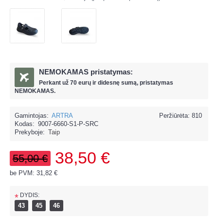
NEMOKAMAS pristatymas:
Perkant už
70 eur
ų ir
didesnę sumą, pristatymas
NEMOKAMAS.
Gamintojas:
ARTRA
Peržiūrėta: 810
Kodas:
9007-6660-S1-P-SRC
Prekyboje:
Taip
38,50 €
55,00 €
be PVM: 31,82 €
DYDIS:
*
43
45
46