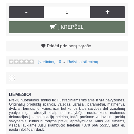
-
+
Į KREPŠELĮ
Pridėti prie norų sąrašo
Įvertinimų - 0
Rašyti atsiliepimą
•
DĖMESIO!
Prekių nuotraukos skirtos tik iliustraciniams tikslams ir yra pavyzdinės.
Originalių produktų spalvos, vaizdas, užrašai, parametrai, matmenys,
dydžiai, formos, funkcijos, ir/ar bet kurios kitos savybės dėl vizualinių
ypatybių gali atrodyti kitaip nei realybėje, n
uotraukose matomos
dekoracijos į komplektaciją neįeina,
todėl prašome vadovautis prekių
savybėmis, kurios nurodytos prekių aprašymuose. Kilus klausimams,
visada laukiame Jūsų skambučio telefonu +370 666 55355 arba el.
paštu
info@darirdar.lt
.