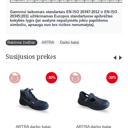
Gaminiui taikomais standartais EN ISO 20347:2012 ir EN ISO
20345:2011 užtikrinamas Europos standartuose apibrėžtas
kokybės lygis (jei avalynė nepažymėta jokiu papildomu
simboliu, apsauga nuo tos rizikos nenumatyta).
Raktiniai žodžiai:
ARTRA
,
Darbo batai
Susijusios prekės
-30%
-30%
ARTRA darbo batai
ARTRA darbo batai