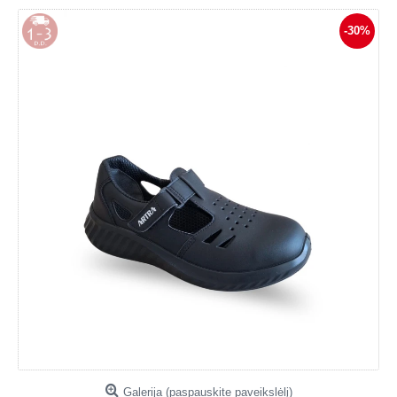
-30%
Galerija (paspauskite paveikslėlį)