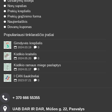
Užsakymų istorija
Norų sąrašas
Prekių krepšelis
Prekių grąžinimo forma
Naujienlaiškis
Dovanų kuponas
Populiariausi tinklaraščio įrašai
Gimdyvės krepšelis
2024.03.19
0
Kūdikio kraitelis
2024.05.20
0
Kūdikio ramaus miego paslaptys
2024.01.17
0
I CAN šaukšteliai
2023.07.21
0
+ 370 666 55355
UAB DAR IR DAR, Mūšos g. 22, Pasvalys