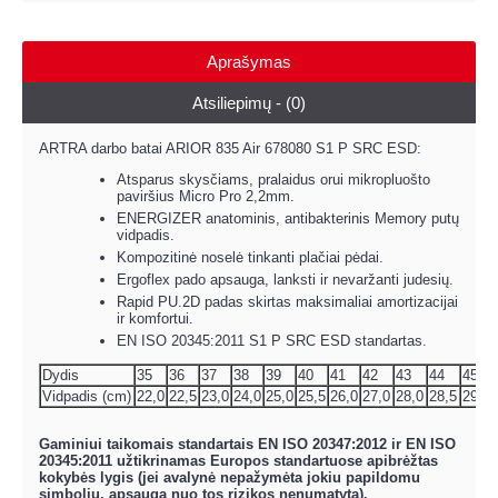
Aprašymas
Atsiliepimų - (0)
ARTRA darbo batai ARIOR 835 Air 678080 S1 P SRC ESD:
Atsparus skysčiams, pralaidus orui mikropluošto
paviršius Micro Pro 2,2mm.
ENERGIZER anatominis, antibakterinis Memory putų
vidpadis.
Kompozitinė noselė tinkanti plačiai pėdai.
Ergoflex pado apsauga, lanksti ir nevaržanti judesių.
Rapid PU.2D padas skirtas maksimaliai amortizacijai
ir komfortui.
EN ISO 20345:2011 S1 P SRC ESD standartas.
Dydis
35
36
37
38
39
40
41
42
43
44
45
Vidpadis (cm)
22,0
22,5
23,0
24,0
25,0
25,5
26,0
27,0
28,0
28,5
29,0
Gaminiui taikomais standartais EN ISO 20347:2012 ir EN ISO
20345:2011 užtikrinamas Europos standartuose apibrėžtas
kokybės lygis (jei avalynė nepažymėta jokiu papildomu
simboliu, apsauga nuo tos rizikos nenumatyta).