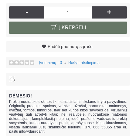
-
+
Į KREPŠELĮ
Pridėti prie norų sąrašo
Įvertinimų - 0
Rašyti atsiliepimą
•
DĖMESIO!
Prekių nuotraukos skirtos tik iliustraciniams tikslams ir yra pavyzdinės.
Originalių produktų spalvos, vaizdas, užrašai, parametrai, matmenys,
dydžiai, formos, funkcijos, ir/ar bet kurios kitos savybės dėl vizualinių
ypatybių gali atrodyti kitaip nei realybėje, n
uotraukose matomos
dekoracijos į komplektaciją neįeina,
todėl prašome vadovautis prekių
savybėmis, kurios nurodytos prekių aprašymuose. Kilus klausimams,
visada laukiame Jūsų skambučio telefonu +370 666 55355 arba el.
paštu
info@darirdar.lt
.