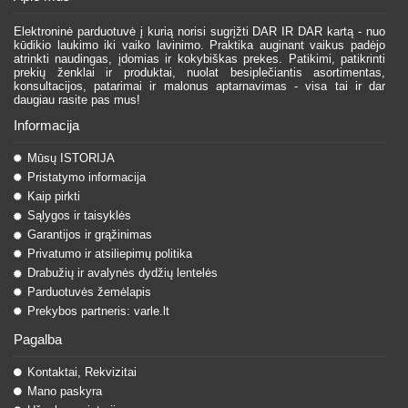
Elektroninė parduotuvė į kurią norisi sugrįžti DAR IR DAR kartą - nuo
kūdikio laukimo iki vaiko lavinimo. Praktika auginant vaikus padėjo
atrinkti naudingas, įdomias ir kokybiškas prekes. Patikimi, patikrinti
prekių ženklai ir produktai, nuolat besiplečiantis asortimentas,
konsultacijos, patarimai ir malonus aptarnavimas - visa tai ir dar
daugiau rasite pas mus!
Informacija
Mūsų ISTORIJA
Pristatymo informacija
Kaip pirkti
Sąlygos ir taisyklės
Garantijos ir grąžinimas
Privatumo ir atsiliepimų politika
Drabužių ir avalynės dydžių lentelės
Parduotuvės žemėlapis
Prekybos partneris: varle.lt
Pagalba
Kontaktai, Rekvizitai
Mano paskyra