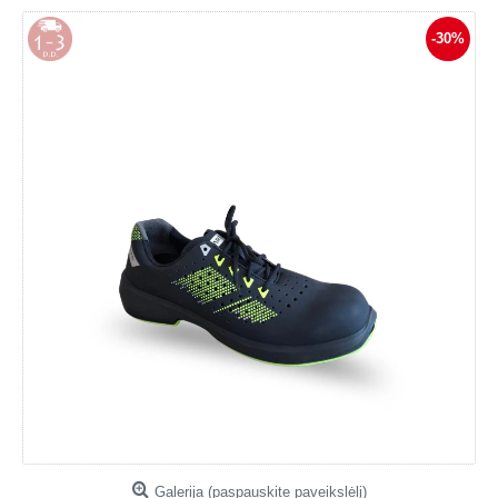
-30%
Galerija (paspauskite paveikslėlį)