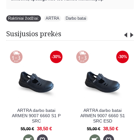
Raktiniai žodžiai:
ARTRA
,
Darbo batai
Susijusios prekės
-30%
-30%
 darbo batai
ARTRA darbo batai
ARTRA da
 9007 6660 S1
ARMEN 9007 6660 S1 P
ARMEN 90
SRC
SRC
38,50 €
0 €
38,50 €
55,00 €
55,00 €