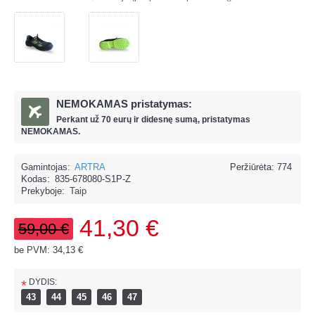
NEMOKAMAS pristatymas:
Perkant už
70 eur
ų ir
didesnę sumą, pristatymas
NEMOKAMAS.
Gamintojas:
ARTRA
Peržiūrėta: 774
Kodas:
835-678080-S1P-Z
Prekyboje:
Taip
41,30 €
59,00 €
be PVM: 34,13 €
DYDIS:
*
43
44
45
46
47