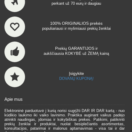
perkant už 70 eurų ir daugiau
100% ORIGINALIOS prekės
populiariausi ir mylimiausi prekių ženklai
Prekių GARANTIJOS ir
aukščiausia KOKYBĖ už ŽEMĄ kainą
Įsigykite
DOVANŲ KUPONĄ!
Apie mus
Elektroninė parduotuvė į kurią norisi sugrįžti DAR IR DAR kartą - nuo
kūdikio laukimo iki vaiko lavinimo. Praktika auginant vaikus padėjo
atrinkti naudingas, įdomias ir kokybiškas prekes. Patikimi, patikrinti
prekių ženklai ir produktai, nuolat besiplečiantis asortimentas,
konsultacijos, patarimai ir malonus aptarnavimas - visa tai ir dar