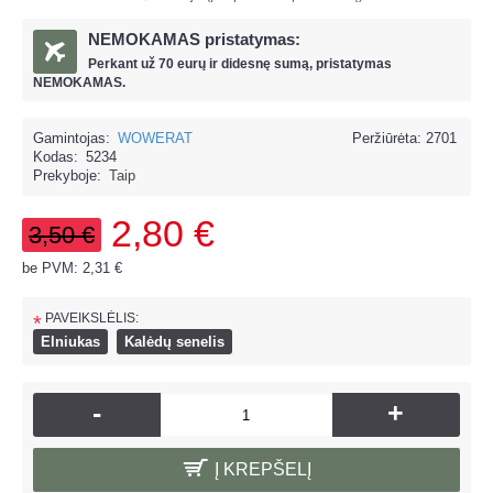
NEMOKAMAS pristatymas:
Perkant už
70 eur
ų ir
didesnę sumą, pristatymas
NEMOKAMAS.
Gamintojas:
WOWERAT
Peržiūrėta: 2701
Kodas:
5234
Prekyboje:
Taip
2,80 €
3,50 €
be PVM: 2,31 €
PAVEIKSLĖLIS:
*
Elniukas
Kalėdų senelis
-
+
Į KREPŠELĮ