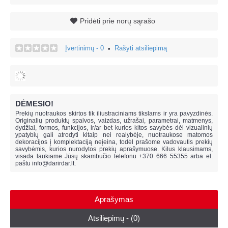
Pridėti prie norų sąrašo
Įvertinimų - 0
Rašyti atsiliepimą
•
DĖMESIO!
Prekių nuotraukos skirtos tik iliustraciniams tikslams ir yra pavyzdinės.
Originalių produktų spalvos, vaizdas, užrašai, parametrai, matmenys,
dydžiai, formos, funkcijos, ir/ar bet kurios kitos savybės dėl vizualinių
ypatybių gali atrodyti kitaip nei realybėje, n
uotraukose matomos
dekoracijos į komplektaciją neįeina,
todėl prašome vadovautis prekių
savybėmis, kurios nurodytos prekių aprašymuose. Kilus klausimams,
visada laukiame Jūsų skambučio telefonu +370 666 55355 arba el.
paštu
info@darirdar.lt
.
Aprašymas
Atsiliepimų - (0)