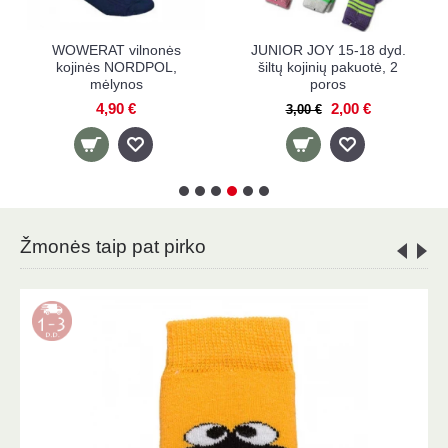
JUNIOR JOY 15-18 dyd.
JUNIOR JOY 19-22 dyd.
šiltų kojinių pakuotė, 2
šiltų kojinių pakuotė, 2
koj
poros
poros
2,00 €
2,00 €
3,00 €
3,00 €
Žmonės taip pat pirko