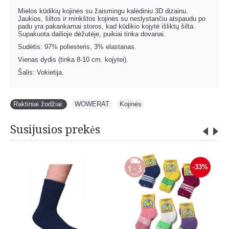
Mielos kūdikių kojinės su žaismingu kalėdiniu 3D dizainu.
Jaukios, šiltos ir minkštos kojinės su neslystančiu atspaudu po
padu yra pakankamai storos, kad kūdikio kojytė išliktų šilta.
Supakuota dailioje dėžutėje, puikiai tinka dovanai.
Sudėtis: 97% poliesteris, 3% elastanas.
Vienas dydis (tinka 8-10 cm. kojytei).
Šalis: Vokietija.
Raktiniai žodžiai:
WOWERAT
,
Kojinės
Susijusios prekės
-33%
-33%