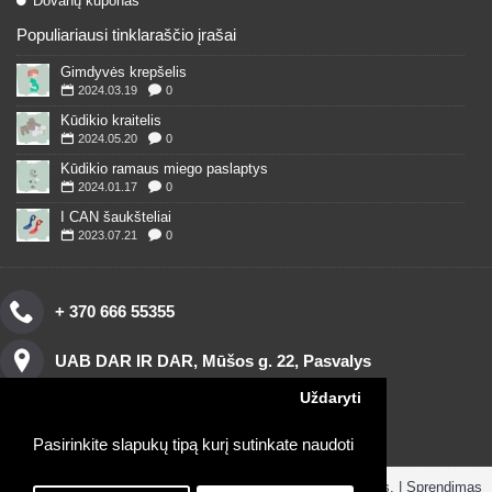
Dovanų kuponas
Populiariausi tinklaraščio įrašai
Gimdyvės krepšelis
2024.03.19
0
Kūdikio kraitelis
2024.05.20
0
Kūdikio ramaus miego paslaptys
2024.01.17
0
I CAN šaukšteliai
2023.07.21
0
+ 370 666 55355
UAB DAR IR DAR, Mūšos g. 22, Pasvalys
Uždaryti
Pasirinkite slapukų tipą kurį sutinkate naudoti
Copyright © 2016, www.darirdar.lt visos teisės saugomos. | Sprendimas