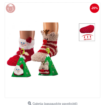
-20%
Galerija (paspauskite paveikslėlį)