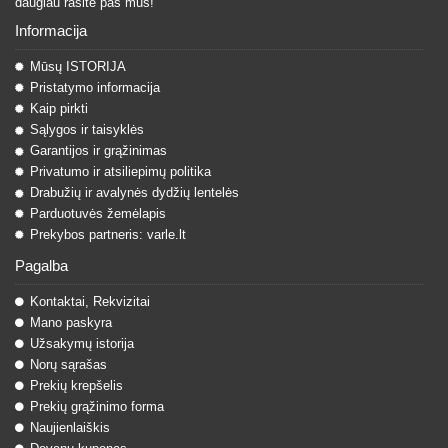
daugiau rasite pas mus!
Informacija
Mūsų ISTORIJA
Pristatymo informacija
Kaip pirkti
Sąlygos ir taisyklės
Garantijos ir grąžinimas
Privatumo ir atsiliepimų politika
Drabužių ir avalynės dydžių lentelės
Parduotuvės žemėlapis
Prekybos partneris: varle.lt
Pagalba
Kontaktai, Rekvizitai
Mano paskyra
Užsakymų istorija
Norų sąrašas
Prekių krepšelis
Prekių grąžinimo forma
Naujienlaiškis