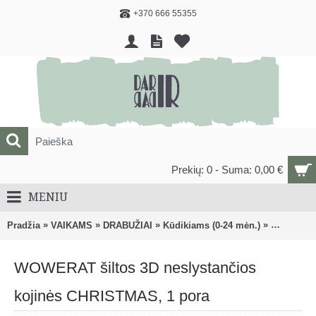
+370 666 55355
Prekių: 0 - Suma: 0,00 €
MENIU
»
»
»
»
Pradžia
VAIKAMS
DRABUŽIAI
Kūdikiams (0-24 mėn.)
Kojinės ir
WOWERAT šiltos 3D neslystančios
kojinės CHRISTMAS, 1 pora