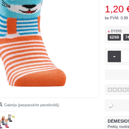
1,20 
be PVM: 0,99
DYDIS:
*
62/68
74
-
Galerija (paspauskite paveikslėlį)
DĖMESIO
Prekių nuotra