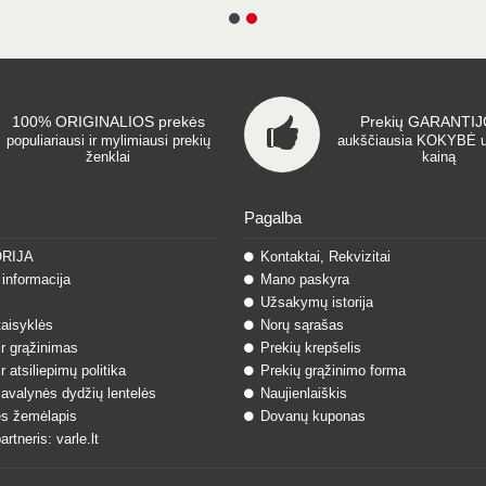
100% ORIGINALIOS prekės
Prekių GARANTIJO
populiariausi ir mylimiausi prekių
aukščiausia KOKYBĖ 
ženklai
kainą
Pagalba
ORIJA
Kontaktai, Rekvizitai
informacija
Mano paskyra
Užsakymų istorija
taisyklės
Norų sąrašas
ir grąžinimas
Prekių krepšelis
r atsiliepimų politika
Prekių grąžinimo forma
 avalynės dydžių lentelės
Naujienlaiškis
s žemėlapis
Dovanų kuponas
rtneris: varle.lt