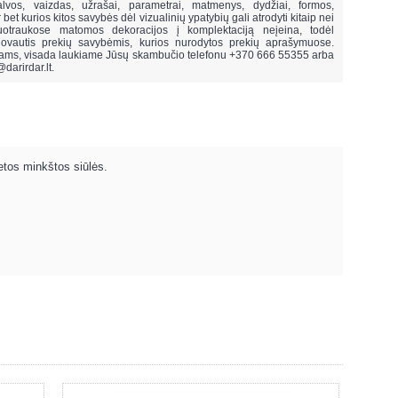
lvos, vaizdas, užrašai, parametrai, matmenys, dydžiai, formos,
ar bet kurios kitos savybės dėl vizualinių ypatybių gali atrodyti kitaip nei
uotraukose matomos dekoracijos į komplektaciją neįeina,
todėl
vautis prekių savybėmis, kurios nurodytos prekių aprašymuose.
mams, visada laukiame Jūsų skambučio telefonu +370 666 55355 arba
@darirdar.lt
.
etos minkštos siūlės.