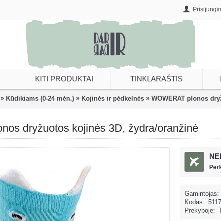
Prisijungi
KITI PRODUKTAI
TINKLARAŠTIS
»
»
»
Kūdikiams (0-24 mėn.)
Kojinės ir pėdkelnės
WOWERAT plonos dryžu
s dryžuotos kojinės 3D, žydra/oranžinė
NE
Per
Gamintojas:
Kodas:
511
Prekyboje: