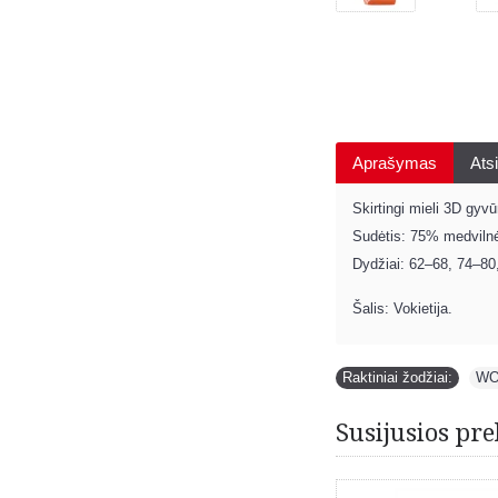
Aprašymas
Atsi
Skirtingi mieli 3D gyv
Sudėtis: 75% medviln
Dydžiai: 62–68, 74–80
Šalis: Vokietija.
Raktiniai žodžiai:
WO
Susijusios pre