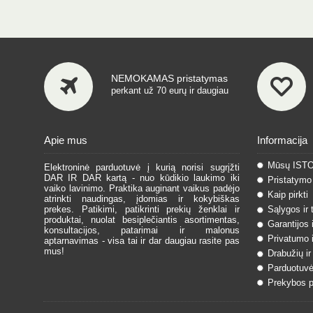
NEMOKAMAS pristatymas
perkant už 70 eurų ir daugiau
Apie mus
Informacija
Mūsų IST
Elektroninė parduotuvė į kurią norisi sugrįžti
DAR IR DAR kartą - nuo kūdikio laukimo iki
Pristatymo 
vaiko lavinimo. Praktika auginant vaikus padėjo
Kaip pirkti
atrinkti naudingas, įdomias ir kokybiškas
prekes. Patikimi, patikrinti prekių ženklai ir
Sąlygos ir 
produktai, nuolat besiplečiantis asortimentas,
Garantijos 
konsultacijos, patarimai ir malonus
Privatumo i
aptarnavimas - visa tai ir dar daugiau rasite pas
mus!
Drabužių ir
Parduotuvė
Prekybos pa