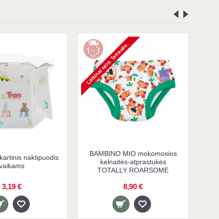
BAMBINO
 vaikiška
TRON vienkartinis naktipuodis
kelnai
ARCUS
vaikams
TOTAL
€
3,19 €