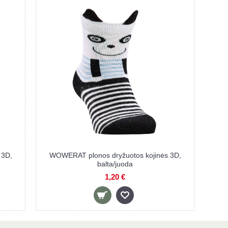
 3D,
WOWERAT plonos dryžuotos kojinės 3D,
balta/juoda
1,20 €