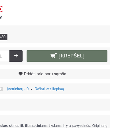
€
 €
/80
+
Į KREPŠELĮ
Pridėti prie norų sąrašo
Įvertinimų - 0
Rašyti atsiliepimą
•
!
ukos skirtos tik iliustraciniams tikslams ir yra pavyzdinės. Originalių