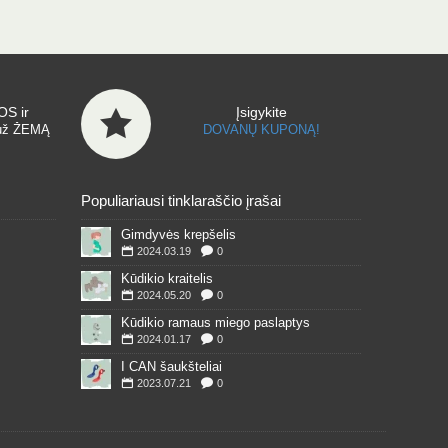
S ir
Įsigykite
už ŽEMĄ
DOVANŲ KUPONĄ!
Populiariausi tinklaraščio įrašai
Gimdyvės krepšelis
2024.03.19
0
Kūdikio kraitelis
2024.05.20
0
Kūdikio ramaus miego paslaptys
2024.01.17
0
I CAN šaukšteliai
2023.07.21
0