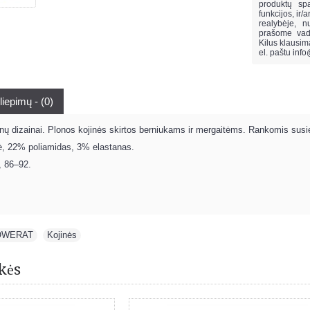
produktų spa
funkcijos, ir/
realybėje, n
prašome vado
Kilus klausi
el. paštu
info
liepimų - (0)
ūnų dizainai. Plonos kojinės skirtos berniukams ir mergaitėms. Rankomis susi
ė, 22% poliamidas, 3% elastanas.
, 86–92.
WERAT
,
Kojinės
kės