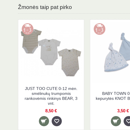
Žmonės taip pat pirko
JUST TOO CUTE 0-12 m
WOWERAT plonos dryžuotos
smėlinukų trumpomis
kojinės 3D, balta/juoda
rankovėmis rinkinys BEA
vnt.
1,20 €
8,50 €