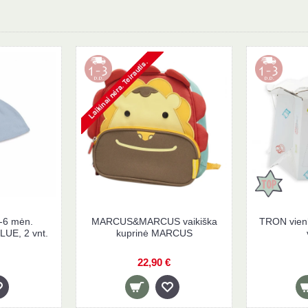
ėn.
BABY TOWN 0-6 mėn.
MARCUS&MARCUS
R, 3
kepurytės KNOT BLUE, 2 vnt.
kuprinė M
3,50 €
22,90 