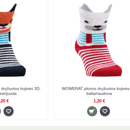
ryžuotos kojinės 3D,
WOWERAT plonos dryžuotos kojinės
inė/juoda
balta/raudona
,20 €
1,20 €