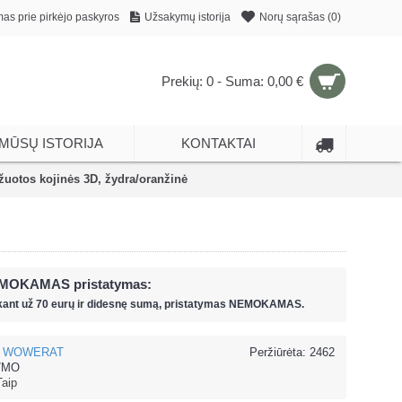
mas prie pirkėjo paskyros
Užsakymų istorija
Norų sąrašas (
0
)
Prekių: 0 - Suma: 0,00 €
MŪSŲ ISTORIJA
KONTAKTAI
otos kojinės 3D, žydra/oranžinė
MOKAMAS pristatymas:
kant už
70 eur
ų ir
didesnę sumą, pristatymas NEMOKAMAS.
WOWERAT
Peržiūrėta: 2462
7MO
Taip