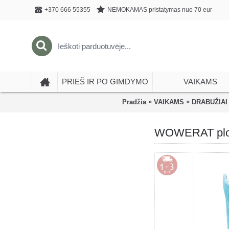
NEMOKAMAS pristatymas nuo 70 eur
+370 666 55355
PRIEŠ IR PO GIMDYMO
VAIKAMS
»
»
Pradžia
VAIKAMS
DRABUŽIAI
WOWERAT plono