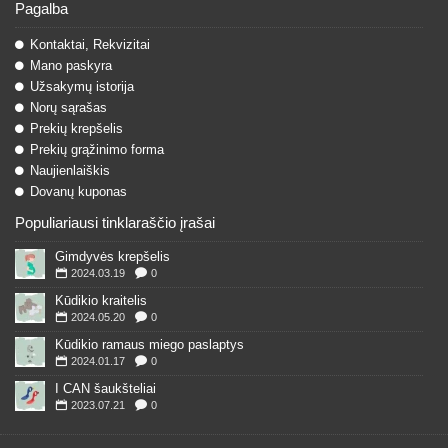
Pagalba
Kontaktai, Rekvizitai
Mano paskyra
Užsakymų istorija
Norų sąrašas
Prekių krepšelis
Prekių grąžinimo forma
Naujienlaiškis
Dovanų kuponas
Populiariausi tinklaraščio įrašai
Gimdyvės krepšelis
2024.03.19
0
Kūdikio kraitelis
2024.05.20
0
Kūdikio ramaus miego paslaptys
2024.01.17
0
I CAN šaukšteliai
2023.07.21
0