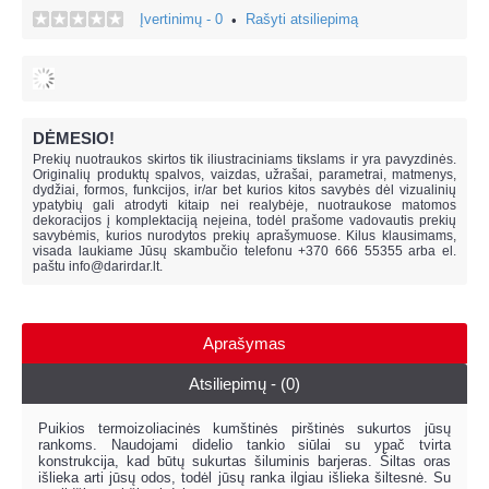
Įvertinimų - 0
Rašyti atsiliepimą
•
DĖMESIO!
Prekių nuotraukos skirtos tik iliustraciniams tikslams ir yra pavyzdinės.
Originalių produktų spalvos, vaizdas, užrašai, parametrai, matmenys,
dydžiai, formos, funkcijos, ir/ar bet kurios kitos savybės dėl vizualinių
ypatybių gali atrodyti kitaip nei realybėje, n
uotraukose matomos
dekoracijos į komplektaciją neįeina,
todėl prašome vadovautis prekių
savybėmis, kurios nurodytos prekių aprašymuose. Kilus klausimams,
visada laukiame Jūsų skambučio telefonu +370 666 55355 arba el.
paštu
info@darirdar.lt
.
Aprašymas
Atsiliepimų - (0)
Puikios termoizoliacinės kumštinės pirštinės sukurtos jūsų
rankoms. Naudojami didelio tankio siūlai su ypač tvirta
konstrukcija, kad būtų sukurtas šiluminis barjeras. Šiltas oras
išlieka arti jūsų odos, todėl jūsų ranka ilgiau išlieka šiltesnė. Su