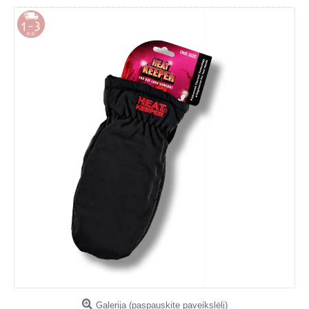
Galerija (paspauskite paveikslėlį)