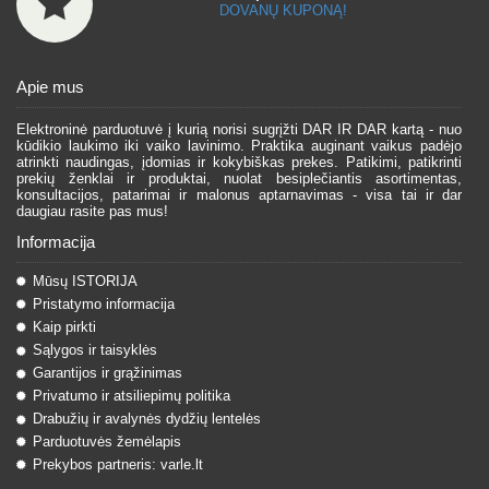
DOVANŲ KUPONĄ!
Apie mus
Elektroninė parduotuvė į kurią norisi sugrįžti DAR IR DAR kartą - nuo
kūdikio laukimo iki vaiko lavinimo. Praktika auginant vaikus padėjo
atrinkti naudingas, įdomias ir kokybiškas prekes. Patikimi, patikrinti
prekių ženklai ir produktai, nuolat besiplečiantis asortimentas,
konsultacijos, patarimai ir malonus aptarnavimas - visa tai ir dar
daugiau rasite pas mus!
Informacija
Mūsų ISTORIJA
Pristatymo informacija
Kaip pirkti
Sąlygos ir taisyklės
Garantijos ir grąžinimas
Privatumo ir atsiliepimų politika
Drabužių ir avalynės dydžių lentelės
Parduotuvės žemėlapis
Prekybos partneris: varle.lt