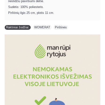
neslidžiu paviršiumi delne.
Sudėtis: 100% poliesteris.
Pirštinių ilgis 25 cm, plotis 11 cm.
Raktiniai žodžiai:
WOWERAT
,
Pirštinės