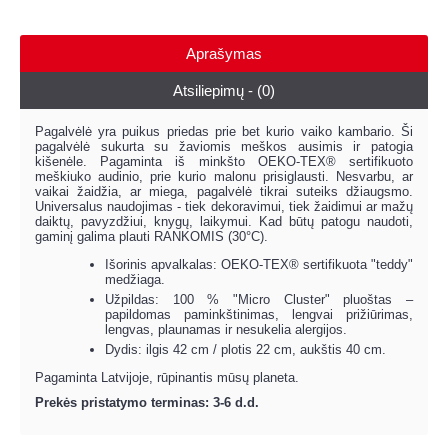
Aprašymas
Atsiliepimų - (0)
Pagalvėlė yra puikus priedas prie bet kurio vaiko kambario. Ši
pagalvėlė sukurta su žaviomis meškos ausimis ir patogia
kišenėle. Pagaminta iš minkšto OEKO-TEX® sertifikuoto
meškiuko audinio, prie kurio malonu prisiglausti. Nesvarbu, ar
vaikai žaidžia, ar miega, pagalvėlė tikrai suteiks džiaugsmo.
Universalus naudojimas - tiek dekoravimui, tiek žaidimui ar mažų
daiktų, pavyzdžiui, knygų, laikymui. Kad būtų patogu naudoti,
gaminį galima plauti RANKOMIS (30°C).
Išorinis apvalkalas: OEKO-TEX® sertifikuota "teddy"
medžiaga.
Užpildas: 100 % "Micro Cluster" pluoštas –
papildomas paminkštinimas, lengvai prižiūrimas,
lengvas, plaunamas ir nesukelia alergijos.
Dydis: ilgis 42 cm / plotis 22 cm, aukštis 40 cm.
Pagaminta Latvijoje, rūpinantis mūsų planeta.
Prekės pristatymo terminas: 3-6 d.d.