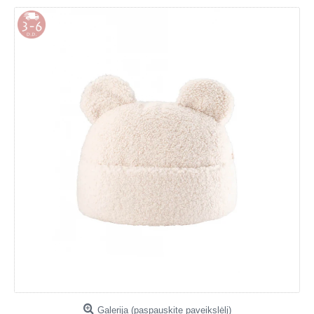
Galerija (paspauskite paveikslėlį)