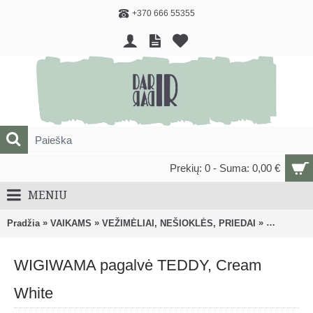
+370 666 55355
Prekių: 0 - Suma: 0,00 €
MENIU
»
»
»
Pradžia
VAIKAMS
VEŽIMĖLIAI, NEŠIOKLĖS, PRIEDAI
Priedai ve
WIGIWAMA pagalvė TEDDY, Cream
White