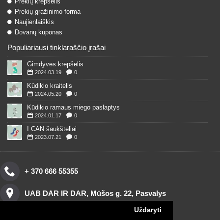
Prekių krepšelis
Prekių grąžinimo forma
Naujienlaiškis
Dovanų kuponas
Populiariausi tinklaraščio įrašai
Gimdyvės krepšelis
2024.03.19
0
Kūdikio kraitelis
2024.05.20
0
Kūdikio ramaus miego paslaptys
2024.01.17
0
I CAN šaukšteliai
2023.07.21
0
+ 370 666 55355
UAB DAR IR DAR, Mūšos g. 22, Pasvalys
Uždaryti