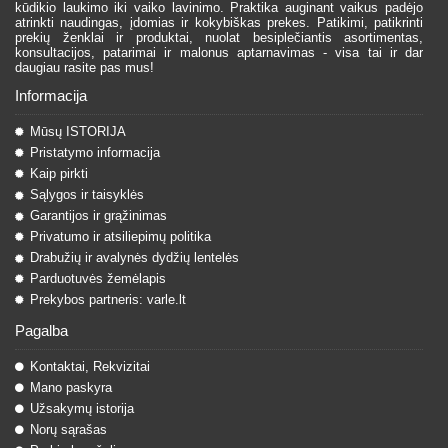
kūdikio laukimo iki vaiko lavinimo. Praktika auginant vaikus padėjo
atrinkti naudingas, įdomias ir kokybiškas prekes. Patikimi, patikrinti
prekių ženklai ir produktai, nuolat besiplečiantis asortimentas,
konsultacijos, patarimai ir malonus aptarnavimas - visa tai ir dar
daugiau rasite pas mus!
Informacija
Mūsų ISTORIJA
Pristatymo informacija
Kaip pirkti
Sąlygos ir taisyklės
Garantijos ir grąžinimas
Privatumo ir atsiliepimų politika
Drabužių ir avalynės dydžių lentelės
Parduotuvės žemėlapis
Prekybos partneris: varle.lt
Pagalba
Kontaktai, Rekvizitai
Mano paskyra
Užsakymų istorija
Norų sąrašas