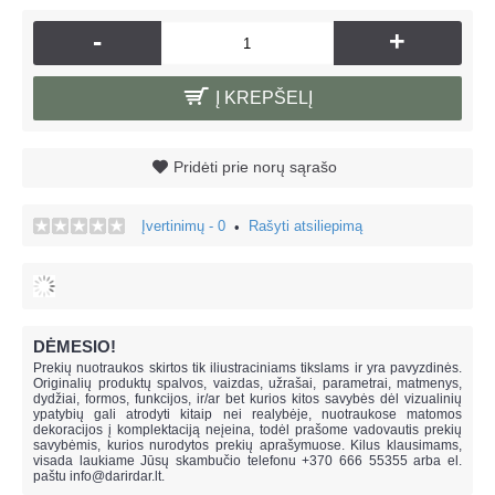
-
+
Į KREPŠELĮ
Pridėti prie norų sąrašo
Įvertinimų - 0
Rašyti atsiliepimą
•
DĖMESIO!
Prekių nuotraukos skirtos tik iliustraciniams tikslams ir yra pavyzdinės.
Originalių produktų spalvos, vaizdas, užrašai, parametrai, matmenys,
dydžiai, formos, funkcijos, ir/ar bet kurios kitos savybės dėl vizualinių
ypatybių gali atrodyti kitaip nei realybėje, n
uotraukose matomos
dekoracijos į komplektaciją neįeina,
todėl prašome vadovautis prekių
savybėmis, kurios nurodytos prekių aprašymuose. Kilus klausimams,
visada laukiame Jūsų skambučio telefonu +370 666 55355 arba el.
paštu
info@darirdar.lt
.