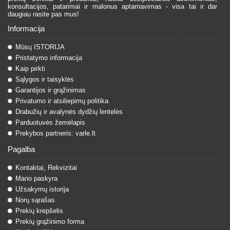
konsultacijos, patarimai ir malonus aptarnavimas - visa tai ir dar
daugiau rasite pas mus!
Informacija
Mūsų ISTORIJA
Pristatymo informacija
Kaip pirkti
Sąlygos ir taisyklės
Garantijos ir grąžinimas
Privatumo ir atsiliepimų politika
Drabužių ir avalynės dydžių lentelės
Parduotuvės žemėlapis
Prekybos partneris: varle.lt
Pagalba
Kontaktai, Rekvizitai
Mano paskyra
Užsakymų istorija
Norų sąrašas
Prekių krepšelis
Prekių grąžinimo forma