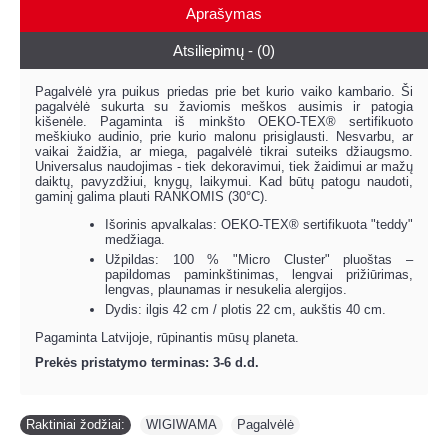
Aprašymas
Atsiliepimų - (0)
Pagalvėlė yra puikus priedas prie bet kurio vaiko kambario. Ši
pagalvėlė sukurta su žaviomis meškos ausimis ir patogia
kišenėle. Pagaminta iš minkšto OEKO-TEX® sertifikuoto
meškiuko audinio, prie kurio malonu prisiglausti. Nesvarbu, ar
vaikai žaidžia, ar miega, pagalvėlė tikrai suteiks džiaugsmo.
Universalus naudojimas - tiek dekoravimui, tiek žaidimui ar mažų
daiktų, pavyzdžiui, knygų, laikymui. Kad būtų patogu naudoti,
gaminį galima plauti RANKOMIS (30°C).
Išorinis apvalkalas: OEKO-TEX® sertifikuota "teddy"
medžiaga.
Užpildas: 100 % "Micro Cluster" pluoštas –
papildomas paminkštinimas, lengvai prižiūrimas,
lengvas, plaunamas ir nesukelia alergijos.
Dydis: ilgis 42 cm / plotis 22 cm, aukštis 40 cm.
Pagaminta Latvijoje, rūpinantis mūsų planeta.
Prekės pristatymo terminas: 3-6 d.d.
Raktiniai žodžiai:
WIGIWAMA
,
Pagalvėlė