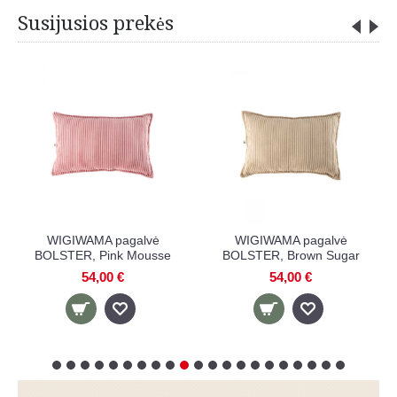
Susijusios prekės
ė
WIGIWAMA pagalvė
WIGIWAMA pagalvė
sse
BOLSTER, Brown Sugar
BOLSTER, Peppermint
Green
54,00 €
54,00 €