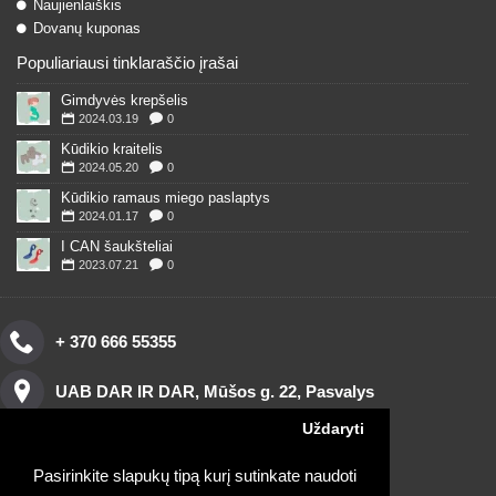
Naujienlaiškis
Dovanų kuponas
Populiariausi tinklaraščio įrašai
Gimdyvės krepšelis
2024.03.19
0
Kūdikio kraitelis
2024.05.20
0
Kūdikio ramaus miego paslaptys
2024.01.17
0
I CAN šaukšteliai
2023.07.21
0
+ 370 666 55355
UAB DAR IR DAR, Mūšos g. 22, Pasvalys
Uždaryti
Pasirinkite slapukų tipą kurį sutinkate naudoti