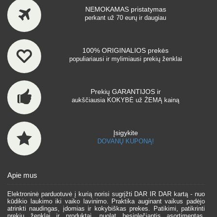
NEMOKAMAS pristatymas
perkant už 70 eurų ir daugiau
100% ORIGINALIOS prekės
populiariausi ir mylimiausi prekių ženklai
Prekių GARANTIJOS ir
aukščiausia KOKYBĖ už ŽEMĄ kainą
Įsigykite
DOVANŲ KUPONĄ!
Apie mus
Elektroninė parduotuvė į kurią norisi sugrįžti DAR IR DAR kartą - nuo
kūdikio laukimo iki vaiko lavinimo. Praktika auginant vaikus padėjo
atrinkti naudingas, įdomias ir kokybiškas prekes. Patikimi, patikrinti
prekių ženklai ir produktai, nuolat besiplečiantis asortimentas,