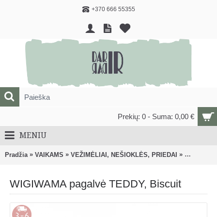
+370 666 55355
Prekių: 0 - Suma: 0,00 €
MENIU
»
»
»
Pradžia
VAIKAMS
VEŽIMĖLIAI, NEŠIOKLĖS, PRIEDAI
Priedai ve
WIGIWAMA pagalvė TEDDY, Biscuit