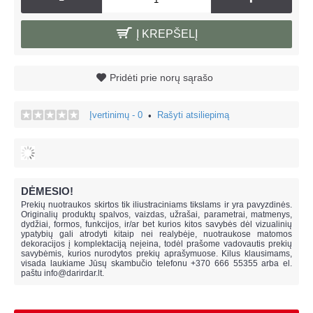
Į KREPŠELĮ
Pridėti prie norų sąrašo
Įvertinimų - 0
Rašyti atsiliepimą
•
DĖMESIO!
Prekių nuotraukos skirtos tik iliustraciniams tikslams ir yra pavyzdinės.
Originalių produktų spalvos, vaizdas, užrašai, parametrai, matmenys,
dydžiai, formos, funkcijos, ir/ar bet kurios kitos savybės dėl vizualinių
ypatybių gali atrodyti kitaip nei realybėje, n
uotraukose matomos
dekoracijos į komplektaciją neįeina,
todėl prašome vadovautis prekių
savybėmis, kurios nurodytos prekių aprašymuose. Kilus klausimams,
visada laukiame Jūsų skambučio telefonu +370 666 55355 arba el.
paštu
info@darirdar.lt
.