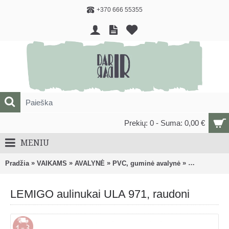
+370 666 55355
Prekių: 0 - Suma: 0,00 €
MENIU
»
»
»
»
Pradžia
VAIKAMS
AVALYNĖ
PVC, guminė avalynė
LEMIGO auli
LEMIGO aulinukai ULA 971, raudoni