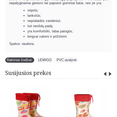
nepalyginamai geresni nei paprasti guminiai batai, nes jie yra:
stiprūs;
lankstūs;
nepralaidūs vandeniui;
turi neslidų padą;
yra komfortiški, labai patogūs;
lengvai valomi ir prižiūrimi.
Spalva: raudona.
Raktiniai žodžiai:
LEMIGO
,
PVC avalynė
Susijusios prekės