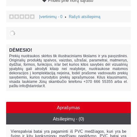
Pridėti prie norų sąrašo
Įvertinimų - 0
Rašyti atsiliepimą
•
DĖMESIO!
Prekių nuotraukos skirtos tik iliustraciniams tikslams ir yra pavyzdinės.
Originalių produktų spalvos, vaizdas, užrašai, parametrai, matmenys,
dydžiai, formos, funkcijos, ir/ar bet kurios kitos savybės dėl vizualinių
ypatybių gali atrodyti kitaip nei realybėje, n
uotraukose matomos
dekoracijos į komplektaciją neįeina,
todėl prašome vadovautis prekių
savybėmis, kurios nurodytos prekių aprašymuose. Kilus klausimams,
visada laukiame Jūsų skambučio telefonu +370 666 55355 arba el.
paštu
info@darirdar.lt
.
Aprašymas
Atsiliepimų - (0)
Vienspalviai batai yra pagaminti iš PVC medžiagos, kuri yra be
švino ir kitų kenksmingų medžiagų papildymo. PVC batai yra