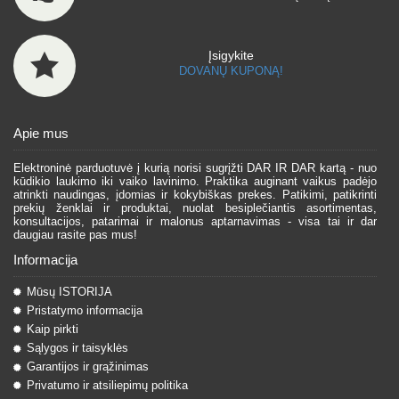
Įsigykite
DOVANŲ KUPONĄ!
Apie mus
Elektroninė parduotuvė į kurią norisi sugrįžti DAR IR DAR kartą - nuo
kūdikio laukimo iki vaiko lavinimo. Praktika auginant vaikus padėjo
atrinkti naudingas, įdomias ir kokybiškas prekes. Patikimi, patikrinti
prekių ženklai ir produktai, nuolat besiplečiantis asortimentas,
konsultacijos, patarimai ir malonus aptarnavimas - visa tai ir dar
daugiau rasite pas mus!
Informacija
Mūsų ISTORIJA
Pristatymo informacija
Kaip pirkti
Sąlygos ir taisyklės
Garantijos ir grąžinimas
Privatumo ir atsiliepimų politika