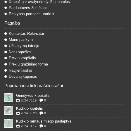
Drabužių ir avalynės dydžių lentelės
Parduotuvės žemėlapis
Prekybos partneris: varle.lt
Pagalba
Kontaktai, Rekvizitai
Mano paskyra
Užsakymų istorija
Norų sąrašas
Prekių krepšelis
Prekių grąžinimo forma
Naujienlaiškis
Dovanų kuponas
Populiariausi tinklaraščio įrašai
Gimdyvės krepšelis
2024.03.19
0
Kūdikio kraitelis
2024.05.20
0
Kūdikio ramaus miego paslaptys
2024.01.17
0