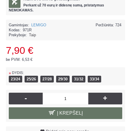
Perkant už
70 eur
ų ir
didesnę sumą, pristatymas
NEMOKAMAS.
Gamintojas:
LEMIGO
Peržiūrėta: 724
Kodas:
971R
Prekyboje:
Taip
7,90 €
be PVM: 6,53 €
DYDIS:
*
23/24
25/26
27/28
29/30
31/32
33/34
-
+
Į KREPŠELĮ