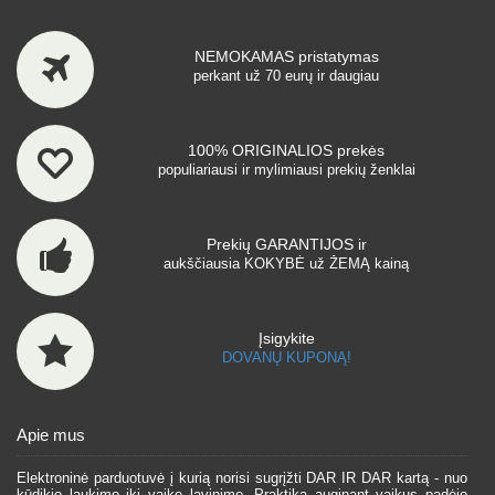
NEMOKAMAS pristatymas
perkant už 70 eurų ir daugiau
100% ORIGINALIOS prekės
populiariausi ir mylimiausi prekių ženklai
Prekių GARANTIJOS ir
aukščiausia KOKYBĖ už ŽEMĄ kainą
Įsigykite
DOVANŲ KUPONĄ!
Apie mus
Elektroninė parduotuvė į kurią norisi sugrįžti DAR IR DAR kartą - nuo
kūdikio laukimo iki vaiko lavinimo. Praktika auginant vaikus padėjo