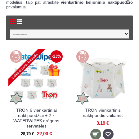
modelius, taip pat atraskite
vienkartinio kelioninio naktipuodžio
privalumus.
-23%
TRON 6 vienkartiniai
TRON vienkartinis
naktipuodžiai + 2 x
naktipuodis vaikams
WATERWIPES drėgnos
3,19 €
servetėlės
22,00 €
28,70 €