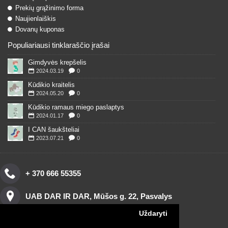
Prekių grąžinimo forma
Naujienlaiškis
Dovanų kuponas
Populiariausi tinklaraščio įrašai
Gimdyvės krepšelis
2024.03.19
0
Kūdikio kraitelis
2024.05.20
0
Kūdikio ramaus miego paslaptys
2024.01.17
0
I CAN šaukšteliai
2023.07.21
0
+ 370 666 55355
UAB DAR IR DAR, Mūšos g. 22, Pasvalys
Uždaryti