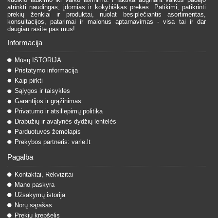
atrinkti naudingas, įdomias ir kokybiškas prekes. Patikimi, patikrinti
prekių ženklai ir produktai, nuolat besiplečiantis asortimentas,
konsultacijos, patarimai ir malonus aptarnavimas - visa tai ir dar
daugiau rasite pas mus!
Informacija
Mūsų ISTORIJA
Pristatymo informacija
Kaip pirkti
Sąlygos ir taisyklės
Garantijos ir grąžinimas
Privatumo ir atsiliepimų politika
Drabužių ir avalynės dydžių lentelės
Parduotuvės žemėlapis
Prekybos partneris: varle.lt
Pagalba
Kontaktai, Rekvizitai
Mano paskyra
Užsakymų istorija
Norų sąrašas
Prekių krepšelis