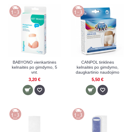
BABYONO vienkartinės
CANPOL tinklinės
kelnaitės po gimdymo, 5
kelnaitės po gimdymo,
vnt.
daugkartinio naudojimo
3,20 €
5,50 €