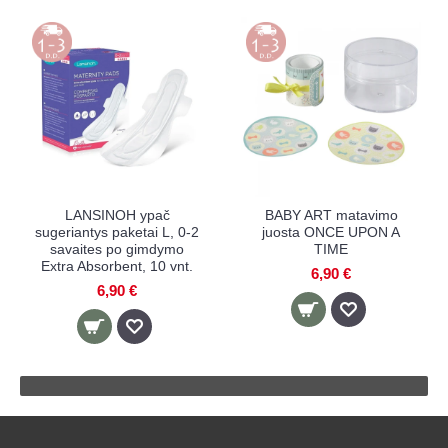
LANSINOH ypač
BABY ART matavimo
sugeriantys paketai L, 0-2
juosta ONCE UPON A
savaites po gimdymo
TIME
Extra Absorbent, 10 vnt.
6,90 €
6,90 €