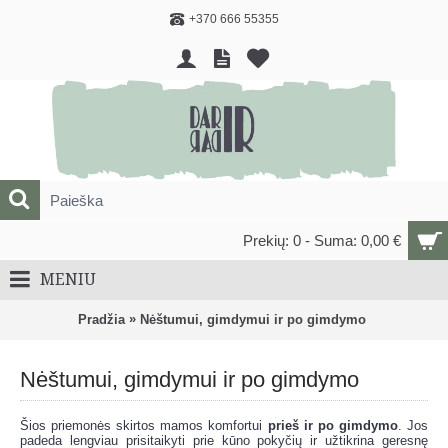
+370 666 55355
Prekių: 0 - Suma: 0,00 €
MENIU
»
Pradžia
Nėštumui, gimdymui ir po gimdymo
Nėštumui, gimdymui ir po gimdymo
Šios priemonės skirtos mamos komfortui
prieš ir po gimdymo
. Jos
padeda lengviau prisitaikyti prie kūno pokyčių ir užtikrina geresnę