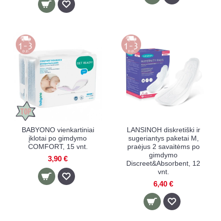
BABYONO vienkartiniai
LANSINOH diskretiški ir
įklotai po gimdymo
sugeriantys paketai M,
COMFORT, 15 vnt.
praėjus 2 savaitėms po
gimdymo
3,90 €
Discreet&Absorbent, 12
vnt.
6,40 €