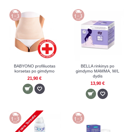
BABYONO profiliuotas
BELLA rinkinys po
korsetas po gimdymo
gimdymo MAMMA, M/L
dydis
21,90 €
13,90 €