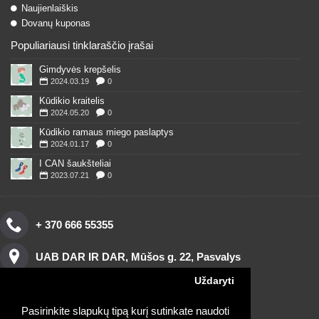
Naujienlaiškis
Dovanų kuponas
Populiariausi tinklaraščio įrašai
Gimdyvės krepšelis
2024.03.19
0
Kūdikio kraitelis
2024.05.20
0
Kūdikio ramaus miego paslaptys
2024.01.17
0
I CAN šaukšteliai
2023.07.21
0
+ 370 666 55355
UAB DAR IR DAR, Mūšos g. 22, Pasvalys
Uždaryti
Pasirinkite slapukų tipą kurį sutinkate naudoti