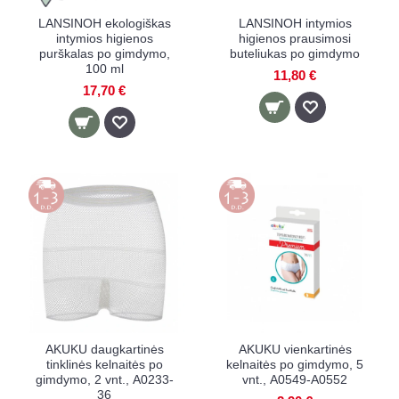
LANSINOH ekologiškas
LANSINOH intymios
intymios higienos
higienos prausimosi
purškalas po gimdymo,
buteliukas po gimdymo
100 ml
11,80 €
17,70 €
AKUKU daugkartinės
AKUKU vienkartinės
tinklinės kelnaitės po
kelnaitės po gimdymo, 5
gimdymo, 2 vnt., А0233-
vnt., А0549-A0552
36