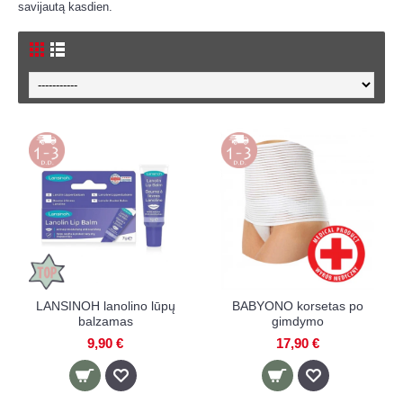
savijautą kasdien.
LANSINOH lanolino lūpų
BABYONO korsetas po
balzamas
gimdymo
9,90 €
17,90 €