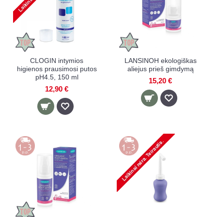
CLOGIN intymios
LANSINOH ekologiškas
higienos prausimosi putos
aliejus prieš gimdymą
pH4.5, 150 ml
15,20 €
12,90 €