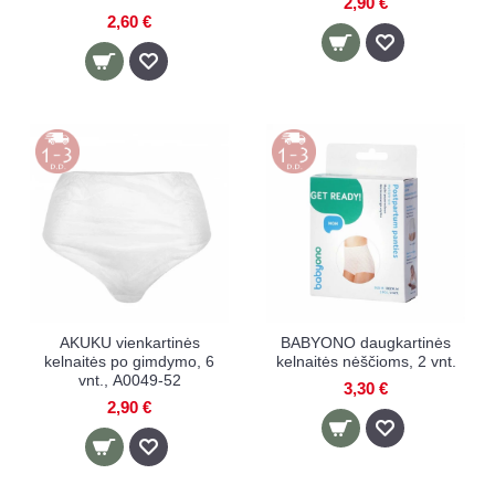
2,90 €
2,60 €
AKUKU vienkartinės
BABYONO daugkartinės
kelnaitės po gimdymo, 6
kelnaitės nėščioms, 2 vnt.
vnt., А0049-52
3,30 €
2,90 €