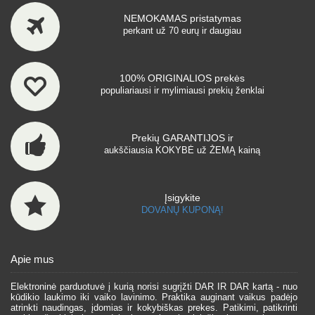
NEMOKAMAS pristatymas
perkant už 70 eurų ir daugiau
100% ORIGINALIOS prekės
populiariausi ir mylimiausi prekių ženklai
Prekių GARANTIJOS ir
aukščiausia KOKYBĖ už ŽEMĄ kainą
Įsigykite
DOVANŲ KUPONĄ!
Apie mus
Elektroninė parduotuvė į kurią norisi sugrįžti DAR IR DAR kartą - nuo
kūdikio laukimo iki vaiko lavinimo. Praktika auginant vaikus padėjo
atrinkti naudingas, įdomias ir kokybiškas prekes. Patikimi, patikrinti