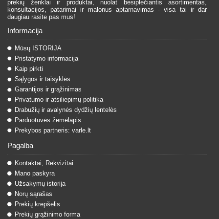
prekių ženklai ir produktai, nuolat besiplečiantis asortimentas,
konsultacijos, patarimai ir malonus aptarnavimas - visa tai ir dar
daugiau rasite pas mus!
Informacija
Mūsų ISTORIJA
Pristatymo informacija
Kaip pirkti
Sąlygos ir taisyklės
Garantijos ir grąžinimas
Privatumo ir atsiliepimų politika
Drabužių ir avalynės dydžių lentelės
Parduotuvės žemėlapis
Prekybos partneris: varle.lt
Pagalba
Kontaktai, Rekvizitai
Mano paskyra
Užsakymų istorija
Norų sąrašas
Prekių krepšelis
Prekių grąžinimo forma