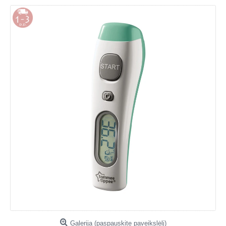
Galerija (paspauskite paveikslėlį)