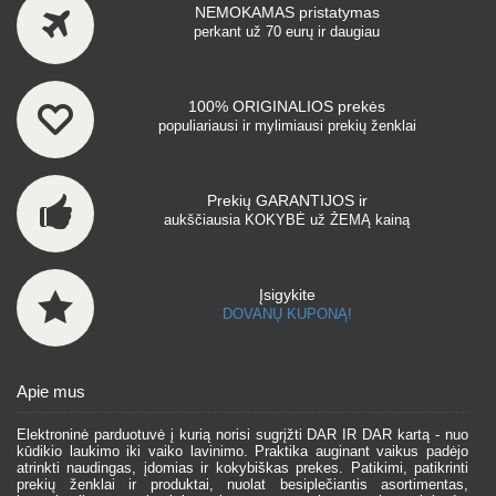
NEMOKAMAS pristatymas
perkant už 70 eurų ir daugiau
100% ORIGINALIOS prekės
populiariausi ir mylimiausi prekių ženklai
Prekių GARANTIJOS ir
aukščiausia KOKYBĖ už ŽEMĄ kainą
Įsigykite
DOVANŲ KUPONĄ!
Apie mus
Elektroninė parduotuvė į kurią norisi sugrįžti DAR IR DAR kartą - nuo
kūdikio laukimo iki vaiko lavinimo. Praktika auginant vaikus padėjo
atrinkti naudingas, įdomias ir kokybiškas prekes. Patikimi, patikrinti
prekių ženklai ir produktai, nuolat besiplečiantis asortimentas,