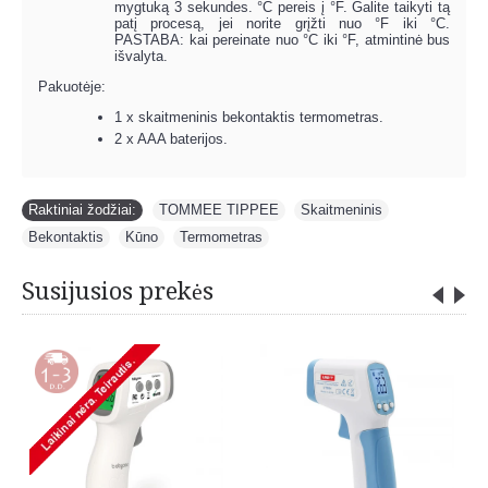
mygtuką 3 sekundes. °C pereis į °F. Galite taikyti tą
patį procesą, jei norite grįžti nuo °F iki °C.
PASTABA: kai pereinate nuo °C iki °F, atmintinė bus
išvalyta.
Pakuotėje:
1 x skaitmeninis bekontaktis termometras.
2 x AAA baterijos.
Raktiniai žodžiai:
TOMMEE TIPPEE
,
Skaitmeninis
,
Bekontaktis
,
Kūno
,
Termometras
Susijusios prekės
-35%