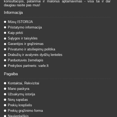
konsultacijos, patarimai ir malonus aptarnavimas - visa tai ir dar
daugiau rasite pas mus!
Informacija
Mūsų ISTORIJA
Pristatymo informacija
Kaip pirkti
Sąlygos ir taisyklės
Garantijos ir grąžinimas
Privatumo ir atsiliepimų politika
Drabužių ir avalynės dydžių lentelės
Parduotuvės žemėlapis
Prekybos partneris: varle.lt
Pagalba
Kontaktai, Rekvizitai
Mano paskyra
Užsakymų istorija
Norų sąrašas
Prekių krepšelis
Prekių grąžinimo forma
Naujienlaiškis