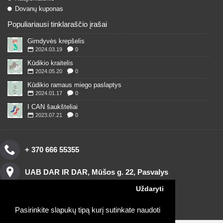
Dovanų kuponas
Populiariausi tinklaraščio įrašai
Gimdyvės krepšelis
2024.03.19
0
Kūdikio kraitelis
2024.05.20
0
Kūdikio ramaus miego paslaptys
2024.01.17
0
I CAN šaukšteliai
2023.07.21
0
+ 370 666 55355
UAB DAR IR DAR, Mūšos g. 22, Pasvalys
Uždaryti
Pasirinkite slapukų tipą kurį sutinkate naudoti