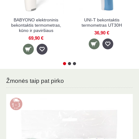
BABYONO elektroninis
BABYONO skaitmeninis
bekontaktis termometras
termometras lanksčiu
galu
25,90 €
39,90 €
6,60 €
Žmonės taip pat pirko