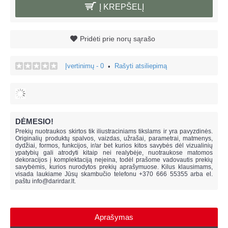
Į KREPŠELĮ
Pridėti prie norų sąrašo
Įvertinimų - 0
Rašyti atsiliepimą
•
DĖMESIO!
Prekių nuotraukos skirtos tik iliustraciniams tikslams ir yra pavyzdinės.
Originalių produktų spalvos, vaizdas, užrašai, parametrai, matmenys,
dydžiai, formos, funkcijos, ir/ar bet kurios kitos savybės dėl vizualinių
ypatybių gali atrodyti kitaip nei realybėje, n
uotraukose matomos
dekoracijos į komplektaciją neįeina,
todėl prašome vadovautis prekių
savybėmis, kurios nurodytos prekių aprašymuose. Kilus klausimams,
visada laukiame Jūsų skambučio telefonu +370 666 55355 arba el.
paštu
info@darirdar.lt
.
Aprašymas