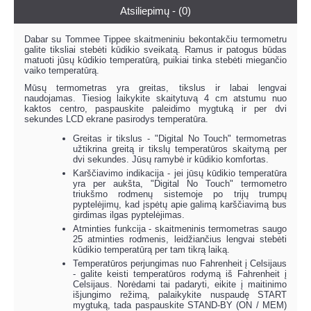
Atsiliepimų - (0)
Dabar su Tommee Tippee skaitmeniniu bekontakčiu termometru
galite tiksliai stebėti kūdikio sveikatą. Ramus ir patogus būdas
matuoti jūsų kūdikio temperatūrą, puikiai tinka stebėti miegančio
vaiko temperatūrą.
Mūsų termometras yra greitas, tikslus ir labai lengvai
naudojamas. Tiesiog laikykite skaitytuvą 4 cm atstumu nuo
kaktos centro, paspauskite paleidimo mygtuką ir per dvi
sekundes LCD ekrane pasirodys temperatūra.
Greitas ir tikslus - "Digital No Touch" termometras
užtikrina greitą ir tikslų temperatūros skaitymą per
dvi sekundes. Jūsų ramybė ir kūdikio komfortas.
Karščiavimo indikacija - jei jūsų kūdikio temperatūra
yra per aukšta, "Digital No Touch" termometro
triukšmo rodmenų sistemoje po trijų trumpų
pyptelėjimų, kad įspėtų apie galimą karščiavimą bus
girdimas ilgas pyptelėjimas.
Atminties funkcija - skaitmeninis termometras saugo
25 atminties rodmenis, leidžiančius lengvai stebėti
kūdikio temperatūrą per tam tikrą laiką.
Temperatūros perjungimas nuo Fahrenheit į Celsijaus
- galite keisti temperatūros rodymą iš Fahrenheit į
Celsijaus. Norėdami tai padaryti, eikite į maitinimo
išjungimo režimą, palaikykite nuspaudę START
mygtuką, tada paspauskite STAND-BY (ON / MEM)