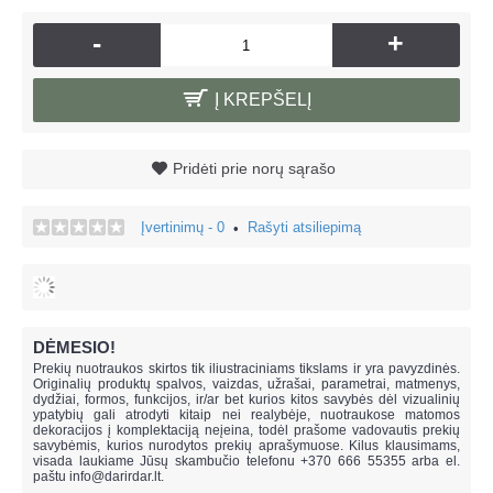
-
+
Į KREPŠELĮ
Pridėti prie norų sąrašo
Įvertinimų - 0
Rašyti atsiliepimą
•
DĖMESIO!
Prekių nuotraukos skirtos tik iliustraciniams tikslams ir yra pavyzdinės.
Originalių produktų spalvos, vaizdas, užrašai, parametrai, matmenys,
dydžiai, formos, funkcijos, ir/ar bet kurios kitos savybės dėl vizualinių
ypatybių gali atrodyti kitaip nei realybėje, n
uotraukose matomos
dekoracijos į komplektaciją neįeina,
todėl prašome vadovautis prekių
savybėmis, kurios nurodytos prekių aprašymuose. Kilus klausimams,
visada laukiame Jūsų skambučio telefonu +370 666 55355 arba el.
paštu
info@darirdar.lt
.