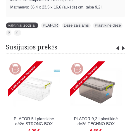
Matmenys: 36,4 x 23,5 x 16,6 (aukštis) cm, talpa 9,2 l.
Raktiniai žodžiai:
PLAFOR
,
Dėžė žaislams
,
Plastikinė dėžė
,
9
,
2 l
Susijusios prekės
 3 l plastikinė
PLAFOR 5 l plastikinė
PLAFOR 9,2
 STRONG BOX
dėžė STRONG BOX
dėžė T
3,20 €
4,20 €
6,