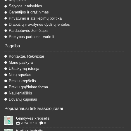
Sąlygos ir taisyklės
Garantijos ir grąžinimas
Privatumo ir atsiliepimų politika
Drabužių ir avalynės dydžių lentelės
Parduotuvės žemėlapis
Prekybos partneris: varle.lt
Pagalba
Kontaktai, Rekvizitai
Mano paskyra
Užsakymų istorija
Norų sąrašas
Prekių krepšelis
Prekių grąžinimo forma
Naujienlaiškis
Dovanų kuponas
Populiariausi tinklaraščio įrašai
Gimdyvės krepšelis
2024.03.19
0