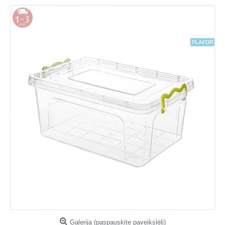
Galerija (paspauskite paveikslėlį)