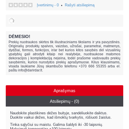
Įvertinimų - 0
Rašyti atsiliepimą
•
DĖMESIO!
Prekių nuotraukos skirtos tik iliustraciniams tikslams ir yra pavyzdinės.
Originalių produktų spalvos, vaizdas, užrašai, parametrai, matmenys,
dydžiai, formos, funkcijos, ir/ar bet kurios kitos savybės dėl vizualinių
ypatybių gali atrodyti kitaip nei realybėje, n
uotraukose matomos
dekoracijos į komplektaciją neįeina,
todėl prašome vadovautis prekių
savybėmis, kurios nurodytos prekių aprašymuose. Kilus klausimams,
visada laukiame Jūsų skambučio telefonu +370 666 55355 arba el.
paštu
info@darirdar.lt
.
Aprašymas
Atsiliepimų - (0)
Naudokite plastikines dėžes buityje, sandėliuokite daiktus.
Duokite vaikui dėžes, kad išmoktų tvarkytis, rūšiuoti žaislus.
Tinka sąlyčiui su maistu. Galima šaldyti iki -30 laipsnių.
Maksimali temperatūra +100 laipsnių.