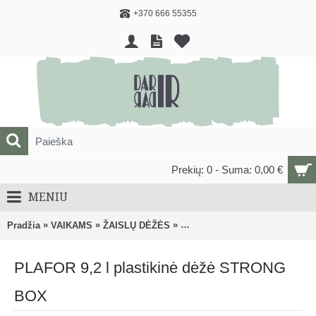
+370 666 55355
Prekių: 0 - Suma: 0,00 €
MENIU
»
»
»
Pradžia
VAIKAMS
ŽAISLŲ DĖŽĖS
PLAFOR 9,2 l plastikinė dėž
PLAFOR 9,2 l plastikinė dėžė STRONG
BOX