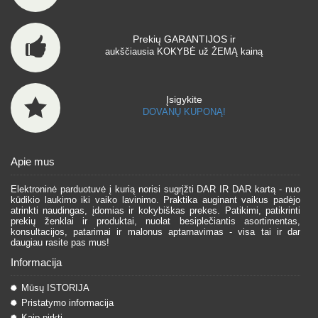
Prekių GARANTIJOS ir
aukščiausia KOKYBĖ už ŽEMĄ kainą
Įsigykite
DOVANŲ KUPONĄ!
Apie mus
Elektroninė parduotuvė į kurią norisi sugrįžti DAR IR DAR kartą - nuo
kūdikio laukimo iki vaiko lavinimo. Praktika auginant vaikus padėjo
atrinkti naudingas, įdomias ir kokybiškas prekes. Patikimi, patikrinti
prekių ženklai ir produktai, nuolat besiplečiantis asortimentas,
konsultacijos, patarimai ir malonus aptarnavimas - visa tai ir dar
daugiau rasite pas mus!
Informacija
Mūsų ISTORIJA
Pristatymo informacija
Kaip pirkti