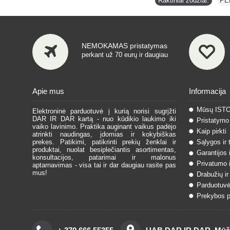
Raktiniai žodžiai:
PE
NEMOKAMAS pristatymas
perkant už 70 eurų ir daugiau
Apie mus
Informacija
Mūsų IST
Elektroninė parduotuvė į kurią norisi sugrįžti
DAR IR DAR kartą - nuo kūdikio laukimo iki
Pristatymo 
vaiko lavinimo. Praktika auginant vaikus padėjo
Kaip pirkti
atrinkti naudingas, įdomias ir kokybiškas
prekes. Patikimi, patikrinti prekių ženklai ir
Sąlygos ir 
produktai, nuolat besiplečiantis asortimentas,
Garantijos 
konsultacijos, patarimai ir malonus
Privatumo i
aptarnavimas - visa tai ir dar daugiau rasite pas
mus!
Drabužių ir
Parduotuvė
Prekybos pa