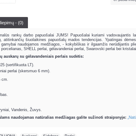
liepimų - (0)
inalūs rankų darbo papuošalai JUMS! Papuošalai kuriami vadovaujantis lai
ėjų, atitinkančių šiuolaikines papuošalų mados tendencijas. Ypatingas dėme
 gamybai naudojamos medžiagos, - kokybiškas ir ilgaamžis nerūdijantis plie
, porcelianas, SHELL perlai, gėlavandeniai perlai, Swarovski perlai bei krista
 auskarų su gėlavandeniais perlais sudėtis:
25 (sertifikuota LT).
niai perlai (skersmuo 6 mm).
5 cm.
rbas.
yniai, Vandenis, Žuvys.
lams naudojamas natūralias medžiagas galite sužinoti straipsnyje:
„Nat