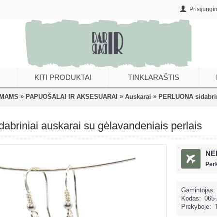
Prisijungi
KITI PRODUKTAI
TINKLARAŠTIS
»
»
»
AMAMS
PAPUOŠALAI IR AKSESUARAI
Auskarai
PERLUONA sidabrini
riniai auskarai su gėlavandeniais perlais
NE
Per
Gamintojas:
Kodas:
065
Prekyboje: