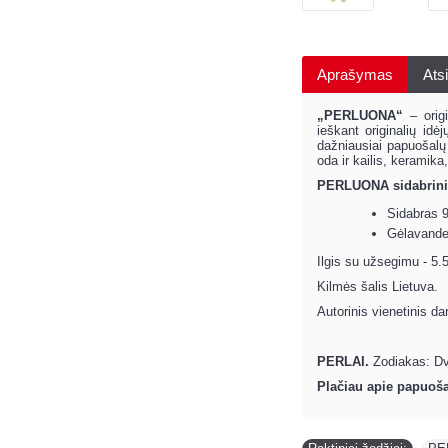
Aprašymas
Atsi
„PERLUONA“
– orig
ieškant originalių id
dažniausiai papuošalų
oda ir kailis, keramika
PERLUONA sidabrinių
Sidabras 9
Gėlavande
Ilgis su užsegimu - 5.
Kilmės šalis Lietuva.
Autorinis vienetinis da
PERLAI.
Zodiakas: Dv
Plačiau apie papuoša