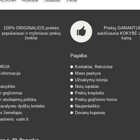
RLUONA
,
Auskarai
,
Sidabras
,
Perlai
100% ORIGINALIOS prekės
Prekių GARANTIJO
populiariausi ir mylimiausi prekių
aukščiausia KOKYBĖ 
ženklai
kainą
Pagalba
ORIJA
Kontaktai, Rekvizitai
informacija
Mano paskyra
Užsakymų istorija
taisyklės
Norų sąrašas
ir grąžinimas
Prekių krepšelis
r atsiliepimų politika
Prekių grąžinimo forma
 avalynės dydžių lentelės
Naujienlaiškis
s žemėlapis
Dovanų kuponas
rtneris: varle.lt