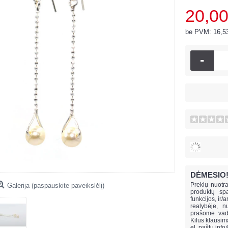
20,00
be PVM: 16,5
-
DĖMESIO
Prekių nuotra
Galerija (paspauskite paveikslėlį)
produktų spa
funkcijos, ir/
realybėje, n
prašome vado
Kilus klausi
el. paštu
info