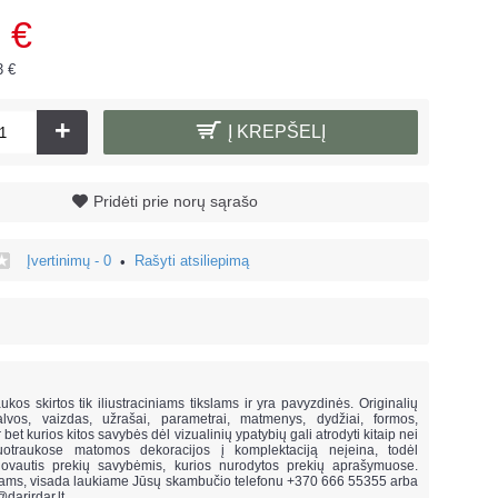
 €
3 €
+
Į KREPŠELĮ
Pridėti prie norų sąrašo
Įvertinimų - 0
Rašyti atsiliepimą
•
!
ukos skirtos tik iliustraciniams tikslams ir yra pavyzdinės. Originalių
lvos, vaizdas, užrašai, parametrai, matmenys, dydžiai, formos,
ar bet kurios kitos savybės dėl vizualinių ypatybių gali atrodyti kitaip nei
uotraukose matomos dekoracijos į komplektaciją neįeina,
todėl
vautis prekių savybėmis, kurios nurodytos prekių aprašymuose.
mams, visada laukiame Jūsų skambučio telefonu +370 666 55355 arba
@darirdar.lt
.