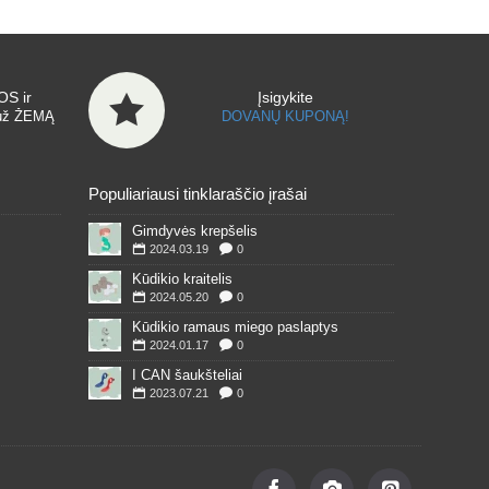
S ir
Įsigykite
už ŽEMĄ
DOVANŲ KUPONĄ!
Populiariausi tinklaraščio įrašai
Gimdyvės krepšelis
2024.03.19
0
Kūdikio kraitelis
2024.05.20
0
Kūdikio ramaus miego paslaptys
2024.01.17
0
I CAN šaukšteliai
2023.07.21
0