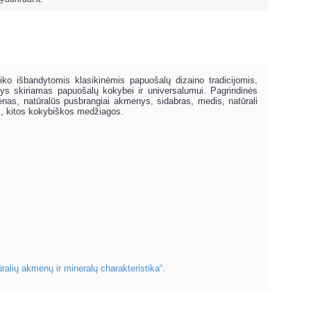
ko išbandytomis klasikinėmis papuošalų dizaino tradicijomis,
sys skiriamas papuošalų kokybei ir universalumui. Pagrindinės
nas, natūralūs pusbrangiai akmenys, sidabras, medis, natūrali
lai, kitos kokybiškos medžiagos.
ūralių akmenų ir mineralų charakteristika“.