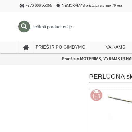
NEMOKAMAS pristatymas nuo 70 eur
+370 666 55355
PRIEŠ IR PO GIMDYMO
VAIKAMS
»
Pradžia
MOTERIMS, VYRAMS IR N
PERLUONA sidab