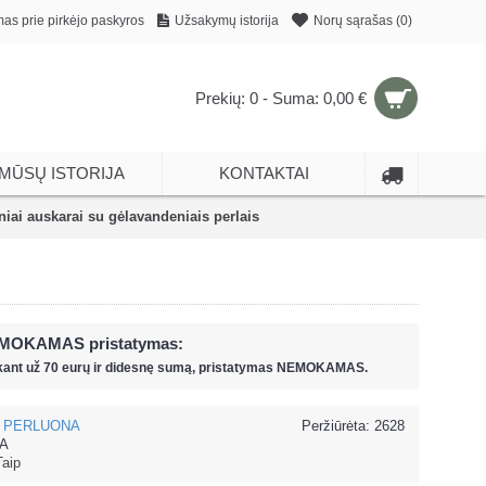
mas prie pirkėjo paskyros
Užsakymų istorija
Norų sąrašas (
0
)
Prekių: 0 - Suma: 0,00 €
MŪSŲ ISTORIJA
KONTAKTAI
ai auskarai su gėlavandeniais perlais
MOKAMAS pristatymas:
kant už
70 eur
ų ir
didesnę sumą, pristatymas NEMOKAMAS.
PERLUONA
Peržiūrėta: 2628
-A
Taip