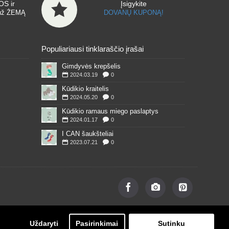
S ir
Įsigykite
už ŽEMĄ
DOVANŲ KUPONĄ!
Populiariausi tinklaraščio įrašai
Gimdyvės krepšelis
2024.03.19
0
Kūdikio kraitelis
2024.05.20
0
Kūdikio ramaus miego paslaptys
2024.01.17
0
I CAN šaukšteliai
2023.07.21
0
Uždaryti
Pasirinkimai
Sutinku