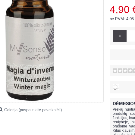
4,90 
be PVM: 4,05
-
DĖMESIO
Prekių nuotra
Galerija (paspauskite paveikslėlį)
produktų spa
funkcijos, ir/
realybėje, n
prašome vado
Kilus klausi
el. paštu
info