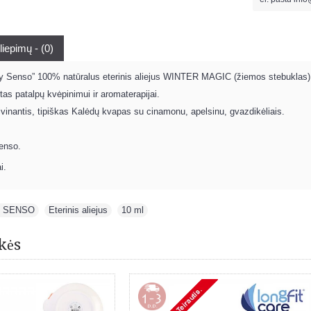
liepimų - (0)
My Senso” 100% natūralus eterinis aliejus WINTER MAGIC (žiemos stebuklas)
irtas patalpų kvėpinimui ir aromaterapijai.
ivinantis, tipiškas Kalėdų kvapas su cinamonu, apelsinu, gvazdikėliais.
enso.
i.
 SENSO
,
Eterinis aliejus
,
10 ml
kės