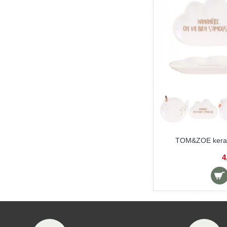
TOM&ZOE kerami
4