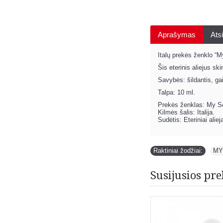
Aprašymas
Atsi
Italų prekės ženklo “
Šis eterinis aliejus sk
Savybės: šildantis, ga
Talpa: 10 ml.
Prekės ženklas: My S
Kilmės šalis: Italija.
Sudėtis: Eteriniai alieja
Raktiniai žodžiai:
MY
Susijusios pre