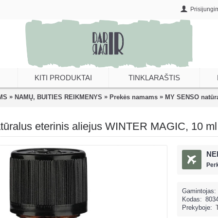
Prisijungi
KITI PRODUKTAI
TINKLARAŠTIS
»
»
»
MS
NAMŲ, BUITIES REIKMENYS
Prekės namams
MY SENSO natūral
ralus eterinis aliejus WINTER MAGIC, 10 ml
NE
Per
Gamintojas:
Kodas:
803
Prekyboje: