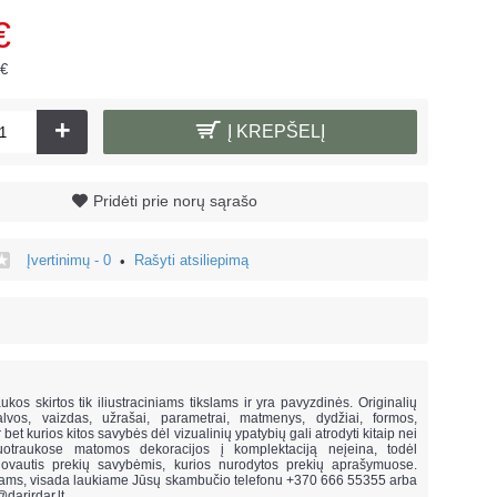
€
 €
+
Į KREPŠELĮ
Pridėti prie norų sąrašo
Įvertinimų - 0
Rašyti atsiliepimą
•
!
ukos skirtos tik iliustraciniams tikslams ir yra pavyzdinės. Originalių
lvos, vaizdas, užrašai, parametrai, matmenys, dydžiai, formos,
ar bet kurios kitos savybės dėl vizualinių ypatybių gali atrodyti kitaip nei
uotraukose matomos dekoracijos į komplektaciją neįeina,
todėl
vautis prekių savybėmis, kurios nurodytos prekių aprašymuose.
mams, visada laukiame Jūsų skambučio telefonu +370 666 55355 arba
@darirdar.lt
.