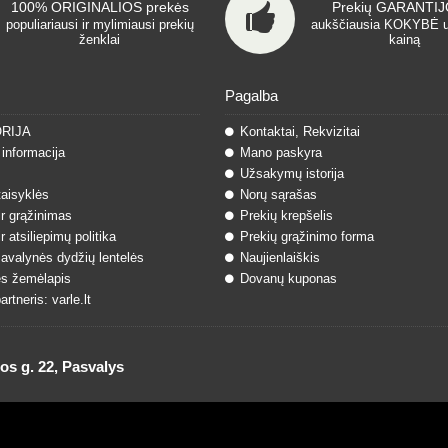
100% ORIGINALIOS prekės
Prekių GARANTIJO
populiariausi ir mylimiausi prekių
aukščiausia KOKYBĖ 
ženklai
kainą
Pagalba
ORIJA
Kontaktai, Rekvizitai
informacija
Mano paskyra
Užsakymų istorija
taisyklės
Norų sąrašas
ir grąžinimas
Prekių krepšelis
r atsiliepimų politika
Prekių grąžinimo forma
 avalynės dydžių lentelės
Naujienlaiškis
s žemėlapis
Dovanų kuponas
rtneris: varle.lt
 g. 22, Pasvalys
ndimas
ParduotuvesNuoma.lt