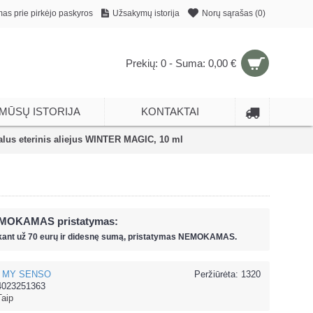
mas prie pirkėjo paskyros
Užsakymų istorija
Norų sąrašas (
0
)
Prekių: 0 - Suma: 0,00 €
MŪSŲ ISTORIJA
KONTAKTAI
us eterinis aliejus WINTER MAGIC, 10 ml
MOKAMAS pristatymas:
kant už
70 eur
ų ir
didesnę sumą, pristatymas NEMOKAMAS.
MY SENSO
Peržiūrėta: 1320
4023251363
Taip