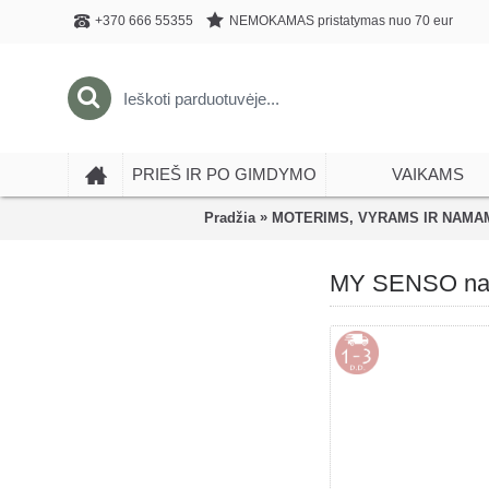
NEMOKAMAS pristatymas nuo 70 eur
+370 666 55355
PRIEŠ IR PO GIMDYMO
VAIKAMS
»
Pradžia
MOTERIMS, VYRAMS IR NAMA
MY SENSO natū