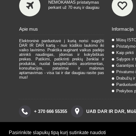
NEMOKAMAS pristatymas
perkant už 70 eurų ir daugiau
Apie mus
Informacija
Mūsų IST
Elektroninė parduotuvė į kurią norisi sugrįžti
DAR IR DAR kartą - nuo kūdikio laukimo iki
Pristatymo 
vaiko lavinimo. Praktika auginant vaikus padėjo
Kaip pirkti
atrinkti naudingas, įdomias ir kokybiškas
prekes. Patikimi, patikrinti prekių ženklai ir
Sąlygos ir 
produktai, nuolat besiplečiantis asortimentas,
Garantijos 
konsultacijos, patarimai ir malonus
Privatumo i
aptarnavimas - visa tai ir dar daugiau rasite pas
mus!
Drabužių ir
Parduotuvė
Prekybos pa
+ 370 666 55355
UAB DAR IR DAR, Mūšos
Pasirinkite slapukų tipą kurį sutinkate naudoti
Copyright © 2016, www.darirdar.lt visos teisės saugomos. | Spre