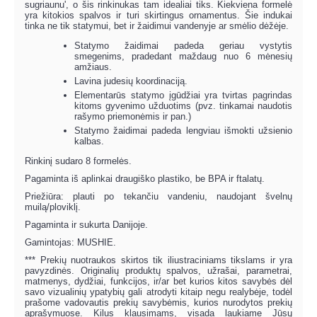
sugriaunu', o šis rinkinukas tam idealiai tiks. Kiekviena formelė
yra kitokios spalvos ir turi skirtingus ornamentus. Šie indukai
tinka ne tik statymui, bet ir žaidimui vandenyje ar smėlio dėžėje.
Statymo žaidimai padeda geriau vystytis
smegenims, pradedant maždaug nuo 6 mėnesių
amžiaus.
Lavina judesių koordinaciją.
Elementarūs statymo įgūdžiai yra tvirtas pagrindas
kitoms gyvenimo užduotims (pvz. tinkamai naudotis
rašymo priemonėmis ir pan.)
Statymo žaidimai padeda lengviau išmokti užsienio
kalbas.
Rinkinį sudaro 8 formelės.
Pagaminta iš aplinkai draugiško plastiko, be BPA ir ftalatų.
Priežiūra: plauti po tekančiu vandeniu, naudojant švelnų
muilą/ploviklį.
Pagaminta ir sukurta Danijoje.
Gamintojas: MUSHIE.
*** Prekių nuotraukos skirtos tik iliustraciniams tikslams ir yra
pavyzdinės. Originalių produktų spalvos, užrašai, parametrai,
matmenys, dydžiai, funkcijos, ir/ar bet kurios kitos savybės dėl
savo vizualinių ypatybių gali atrodyti kitaip negu realybėje, todėl
prašome vadovautis prekių savybėmis, kurios nurodytos prekių
aprašymuose. Kilus klausimams, visada laukiame Jūsų