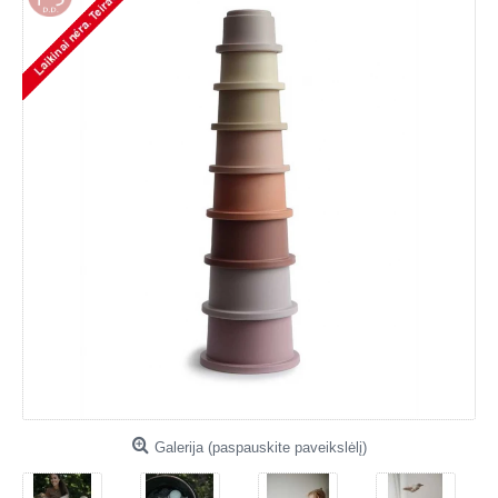
Galerija (paspauskite paveikslėlį)