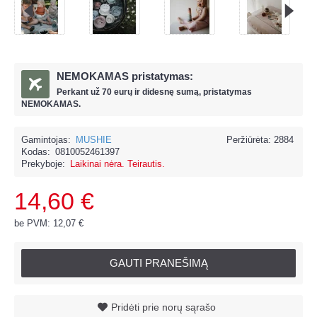
NEMOKAMAS pristatymas:
Perkant už
70 eur
ų ir
didesnę sumą, pristatymas
NEMOKAMAS.
Gamintojas:
MUSHIE
Peržiūrėta: 2884
Kodas:
0810052461397
Prekyboje:
Laikinai nėra. Teirautis.
14,60 €
be PVM: 12,07 €
GAUTI PRANEŠIMĄ
Pridėti prie norų sąrašo