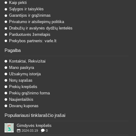
Kaip pirkti
Sąlygos ir taisyklės
Garantijos ir grąžinimas
Privatumo ir atsiliepimų politika
Drabužių ir avalynės dydžių lentelės
Parduotuvės žemėlapis
Prekybos partneris: varle.lt
Pagalba
Kontaktai, Rekvizitai
Mano paskyra
Užsakymų istorija
Norų sąrašas
Prekių krepšelis
Prekių grąžinimo forma
Naujienlaiškis
Dovanų kuponas
Populiariausi tinklaraščio įrašai
Gimdyvės krepšelis
2024.03.19
0