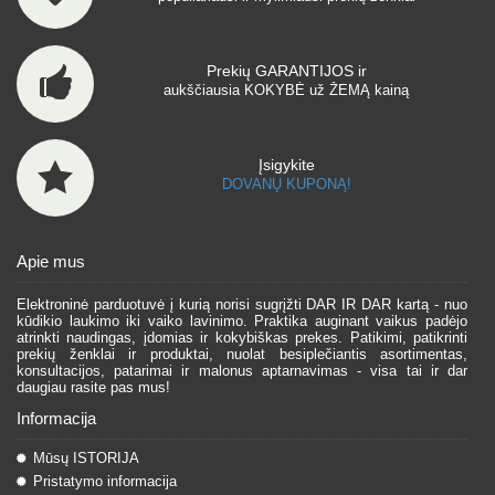
Prekių GARANTIJOS ir
aukščiausia KOKYBĖ už ŽEMĄ kainą
Įsigykite
DOVANŲ KUPONĄ!
Apie mus
Elektroninė parduotuvė į kurią norisi sugrįžti DAR IR DAR kartą - nuo
kūdikio laukimo iki vaiko lavinimo. Praktika auginant vaikus padėjo
atrinkti naudingas, įdomias ir kokybiškas prekes. Patikimi, patikrinti
prekių ženklai ir produktai, nuolat besiplečiantis asortimentas,
konsultacijos, patarimai ir malonus aptarnavimas - visa tai ir dar
daugiau rasite pas mus!
Informacija
Mūsų ISTORIJA
Pristatymo informacija