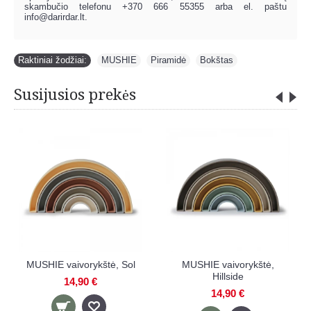
skambučio telefonu +370 666 55355 arba el. paštu
info@darirdar.lt
.
Raktiniai žodžiai:
MUSHIE
,
Piramidė
,
Bokštas
Susijusios prekės
MUSHIE vaivorykštė, Sol
MUSHIE vaivorykštė,
Hillside
14,90 €
14,90 €