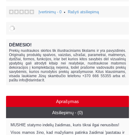
Įvertinimų - 0
Rašyti atsiliepimą
•
DĖMESIO!
Prekių nuotraukos skirtos tik iliustraciniams tikslams ir yra pavyzdinės.
Originalių produktų spalvos, vaizdas, užrašai, parametrai, matmenys,
dydžiai, formos, funkcijos, ir/ar bet kurios kitos savybės dėl vizualinių
ypatybių gali atrodyti kitaip nei realybėje, n
uotraukose matomos
dekoracijos į komplektaciją neįeina,
todėl prašome vadovautis prekių
savybėmis, kurios nurodytos prekių aprašymuose. Kilus klausimams,
visada laukiame Jūsų skambučio telefonu +370 666 55355 arba el.
paštu
info@darirdar.lt
.
Aprašymas
Atsiliepimų - (0)
MUSHIE statymo indelių žaidimas, kuris tikrai ilgai nenusibos!
Visos mamos žino, kad mažyliams patinka žaidimai 'pastatau ir