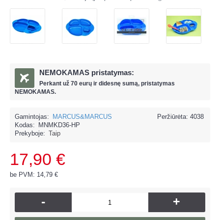
NEMOKAMAS pristatymas:
Perkant už
70 eur
ų ir
didesnę sumą, pristatymas
NEMOKAMAS.
Gamintojas:
MARCUS&MARCUS
Peržiūrėta: 4038
Kodas:
MNMKD36-HP
Prekyboje:
Taip
17,90 €
be PVM: 14,79 €
-
+