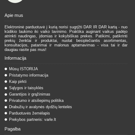
Apie mus
Elektroninė parduotuvė į kurią norisi sugrįžti DAR IR DAR kartą - nuo
kūdikio laukimo iki vaiko lavinimo. Praktika auginant vaikus padėjo
atrinkti naudingas, įdomias ir kokybiškas prekes. Patikimi, patikrinti
prekių ženklai ir produktai, nuolat besiplečiantis asortimentas,
konsultacijos, patarimai ir malonus aptarnavimas - visa tai ir dar
daugiau rasite pas mus!
Informacija
Mūsų ISTORIJA
Pristatymo informacija
Kaip pirkti
Sąlygos ir taisyklės
Garantijos ir grąžinimas
Privatumo ir atsiliepimų politika
Drabužių ir avalynės dydžių lentelės
Parduotuvės žemėlapis
Prekybos partneris: varle.lt
Pagalba