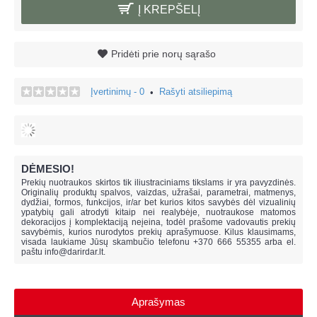
Į KREPŠELĮ
Pridėti prie norų sąrašo
Įvertinimų - 0
Rašyti atsiliepimą
•
DĖMESIO!
Prekių nuotraukos skirtos tik iliustraciniams tikslams ir yra pavyzdinės.
Originalių produktų spalvos, vaizdas, užrašai, parametrai, matmenys,
dydžiai, formos, funkcijos, ir/ar bet kurios kitos savybės dėl vizualinių
ypatybių gali atrodyti kitaip nei realybėje, n
uotraukose matomos
dekoracijos į komplektaciją neįeina,
todėl prašome vadovautis prekių
savybėmis, kurios nurodytos prekių aprašymuose. Kilus klausimams,
visada laukiame Jūsų skambučio telefonu +370 666 55355 arba el.
paštu
info@darirdar.lt
.
Aprašymas