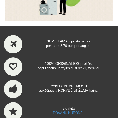
NEMOKAMAS pristatymas
perkant už 70 eurų ir daugiau
100% ORIGINALIOS prekės
populiariausi ir mylimiausi prekių ženklai
Prekių GARANTIJOS ir
aukščiausia KOKYBĖ už ŽEMĄ kainą
Įsigykite
DOVANŲ KUPONĄ!