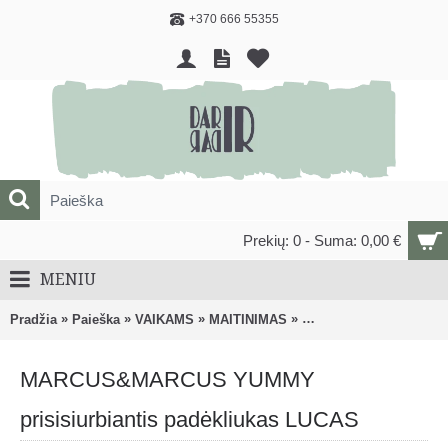
+370 666 55355
Prekių: 0 - Suma: 0,00 €
MENIU
»
»
»
»
Pradžia
Paieška
VAIKAMS
MAITINIMAS
Vaikiški dubenėliai, lėk
MARCUS&MARCUS YUMMY
prisisiurbiantis padėkliukas LUCAS