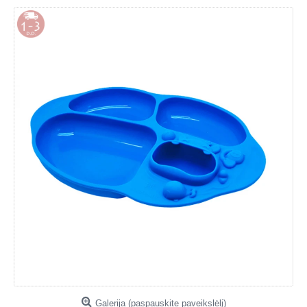
Galerija (paspauskite paveikslėlį)