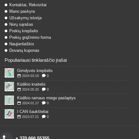
Kontaktai, Rekvizitai
Mano paskyra
Užsakymų istorija
Norų sąrašas
Prekių krepšelis
Prekių grąžinimo forma
Naujienlaiškis
Dovanų kuponas
Populiariausi tinklaraščio įrašai
Gimdyvės krepšelis
2024.03.19
0
Kūdikio kraitelis
2024.05.20
0
Kūdikio ramaus miego paslaptys
2024.01.17
0
I CAN šaukšteliai
2023.07.21
0
+ 370 666 55355