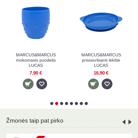
MARCUS&MARCUS
MARCUS&MARCUS
prisisiurbiantis dubenėlis
vaikiškas seilinukas su
LUCAS
kišene LUCAS
10,90 €
11,90 €
Žmonės taip pat pirko