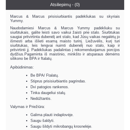
Atsiliepimų - (0)
Marcus & Marcus prisisiurbiantis padėkliukas su skyriais
Yummy.
Naudodamiesi Marcus & Marcus Yummy padėkliuku su
siurbtukais, galite leisti savo vaikui žaisti prie stalo. Siurbtukas
saugiai pritvirtinta dubenėlį ant stalo, kad Jūsų vaikas negalėtų jo
išmesti arba išlieti esamą maisto turinį. Liežuvėlis, kurį turi
siurbtukas, leis lengvai nuimti dubenėlį nuo stalo, kaip ir
pritvirtinti jį. Padėkliukas padalintas į rekomenduojamus porcijos
dydžius.Pagaminta iš maistinio, minkšto ir atsparaus dėmėms
silikono be BPA ir ftalatų.
Apibūdinimas:
Be BPA/ Ftalatų.
Stiprus prisisiurbiantis pagrindas.
Dvi patogios rankenos.
Tinka daugeliui stalų.
Nedūžtantis.
Valymas ir Priežiūra:
Galima plauti indaplovėje.
Saugu šaldyti.
Saugu šildyti mikrobangų krosnelėje.