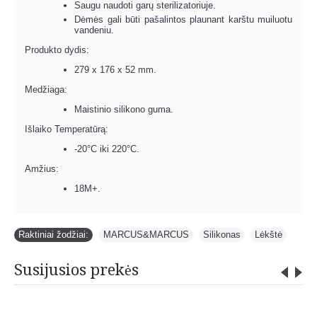
Saugu naudoti garų sterilizatoriuje.
Dėmės gali būti pašalintos plaunant karštu muiluotu
vandeniu.
Produkto dydis:
279 x 176 x 52 mm.
Medžiaga:
Maistinio silikono guma.
Išlaiko Temperatūrą:
-20°C iki 220°C.
Amžius:
18M+.
Raktiniai žodžiai:
MARCUS&MARCUS
,
Silikonas
,
Lėkštė
Susijusios prekės