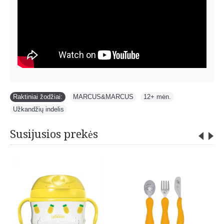
Raktiniai žodžiai:
MARCUS&MARCUS
,
12+ mėn.
,
Užkandžių indelis
Susijusios prekės