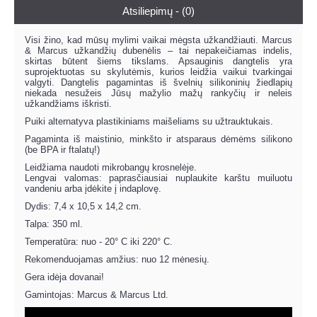
Atsiliepimų - (0)
Visi žino, kad mūsų mylimi vaikai mėgsta užkandžiauti. Marcus
& Marcus užkandžių dubenėlis – tai nepakeičiamas indelis,
skirtas būtent šiems tikslams. Apsauginis dangtelis yra
suprojektuotas su skylutėmis, kurios leidžia vaikui tvarkingai
valgyti. Dangtelis pagamintas iš švelnių silikoninių žiedlapių
niekada nesužeis Jūsų mažylio mažų rankyčių ir neleis
užkandžiams iškristi.
Puiki alternatyva plastikiniams maišeliams su užtrauktukais.
Pagaminta iš maistinio, minkšto ir atsparaus dėmėms silikono
(be BPA ir ftalatų!)
Leidžiama naudoti mikrobangų krosnelėje.
Lengvai valomas: paprasčiausiai nuplaukite karštu muiluotu
vandeniu arba įdėkite į indaplovę.
Dydis: 7,4 x 10,5 x 14,2 cm.
Talpa: 350 ml.
Temperatūra: nuo - 20° C iki 220° C.
Rekomenduojamas amžius: nuo 12 mėnesių.
Gera idėja dovanai!
Gamintojas: Marcus & Marcus Ltd.