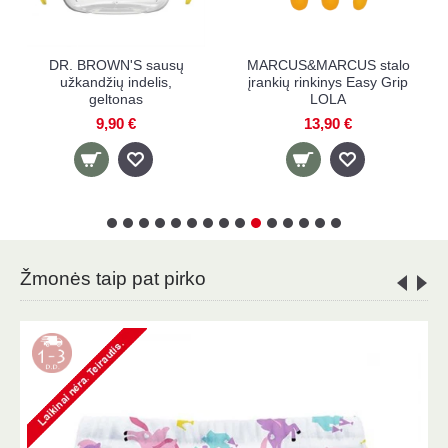
MARCUS&MARCUS stalo
MARCUS&MARCUS
įrankių rinkinys Easy Grip
silikoninis kūdikio
LOLA
mokymosi puodelis
LOLA, 118 ml
13,90 €
8,90 €
Žmonės taip pat pirko