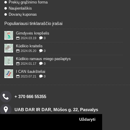
Prekių grąžinimo forma
Naujienlaiškis
Dovanų kuponas
Populiariausi tinklaraščio įrašai
Gimdyvės krepšelis
2024.03.19
0
Kūdikio kraitelis
2024.05.20
0
Kūdikio ramaus miego paslaptys
2024.01.17
0
I CAN šaukšteliai
2023.07.21
0
+ 370 666 55355
UAB DAR IR DAR, Mūšos g. 22, Pasvalys
Uždaryti