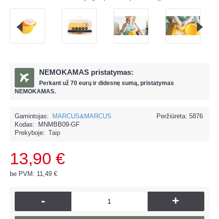
NEMOKAMAS pristatymas:
Perkant už
70 eur
ų ir
didesnę sumą, pristatymas
NEMOKAMAS.
Gamintojas:
MARCUS&MARCUS
Peržiūrėta: 5876
Kodas:
MNMBB09-GF
Prekyboje:
Taip
13,90 €
be PVM: 11,49 €
-
+