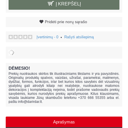
Į KREPŠELĮ
Pridėti prie norų sąrašo
Įvertinimų - 0
Rašyti atsiliepimą
•
DĖMESIO!
Prekių nuotraukos skirtos tik iliustraciniams tikslams ir yra pavyzdinės.
Originalių produktų spalvos, vaizdas, užrašai, parametrai, matmenys,
dydžiai, formos, funkcijos, ir/ar bet kurios kitos savybės dėl vizualinių
ypatybių gali atrodyti kitaip nei realybėje, n
uotraukose matomos
dekoracijos į komplektaciją neįeina,
todėl prašome vadovautis prekių
savybėmis, kurios nurodytos prekių aprašymuose. Kilus klausimams,
visada laukiame Jūsų skambučio telefonu +370 666 55355 arba el.
paštu
info@darirdar.lt
.
Aprašymas