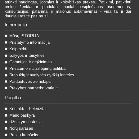
atrinkti naudingas, įdomias ir kokybiškas prekes. Patikimi, patikrinti
prekių ženklai ir produktai, nuolat besiplečiantis asortimentas,
konsultacijos, patarimai ir malonus aptarnavimas - visa tai ir dar
daugiau rasite pas mus!
Informacija
Mūsų ISTORIJA
Pristatymo informacija
Kaip pirkti
Sąlygos ir taisyklės
Garantijos ir grąžinimas
Privatumo ir atsiliepimų politika
Drabužių ir avalynės dydžių lentelės
Parduotuvės žemėlapis
Prekybos partneris: varle.lt
Pagalba
Kontaktai, Rekvizitai
Mano paskyra
Užsakymų istorija
Norų sąrašas
Prekių krepšelis