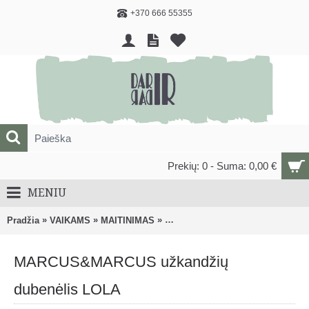
+370 666 55355
Prekių: 0 - Suma: 0,00 €
MENIU
»
»
»
Pradžia
VAIKAMS
MAITINIMAS
Indai užkandžiams, maisto laikym
MARCUS&MARCUS užkandžių
dubenėlis LOLA