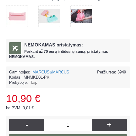
NEMOKAMAS pristatymas:
Perkant už
70 eur
ų ir
didesnę sumą, pristatymas
NEMOKAMAS.
Gamintojas:
MARCUS&MARCUS
Peržiūrėta: 3949
Kodas:
MNMKD31-PK
Prekyboje:
Taip
10,90 €
be PVM: 9,01 €
-
+