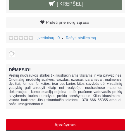
Į KREPŠELĮ
Pridėti prie norų sąrašo
Įvertinimų - 0
Rašyti atsiliepimą
•
DĖMESIO!
Prekių nuotraukos skirtos tik iliustraciniams tikslams ir yra pavyzdinės.
Originalių produktų spalvos, vaizdas, užrašai, parametrai, matmenys,
dydžiai, formos, funkcijos, ir/ar bet kurios kitos savybės dėl vizualinių
ypatybių gali atrodyti kitaip nei realybėje, n
uotraukose matomos
dekoracijos į komplektaciją neįeina,
todėl prašome vadovautis prekių
savybėmis, kurios nurodytos prekių aprašymuose. Kilus klausimams,
visada laukiame Jūsų skambučio telefonu +370 666 55355 arba el.
paštu
info@darirdar.lt
.
Aprašymas