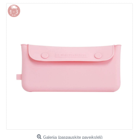
Galerija (paspauskite paveikslėlį)