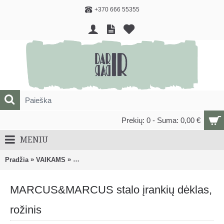
+370 666 55355
Prekių: 0 - Suma: 0,00 €
MENIU
»
»
Pradžia
VAIKAMS
AUTOMOBILINĖS KĖDUTĖS, KELIONIŲ PRIEDAI
MARCUS&MARCUS stalo įrankių dėklas,
rožinis