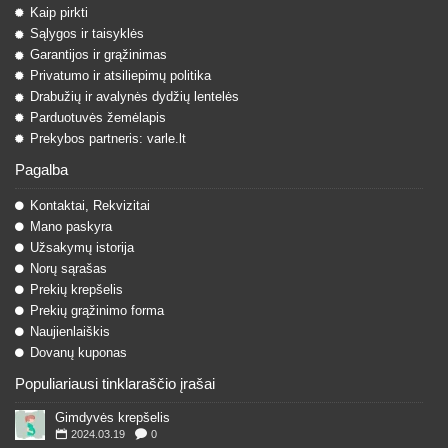
Kaip pirkti
Sąlygos ir taisyklės
Garantijos ir grąžinimas
Privatumo ir atsiliepimų politika
Drabužių ir avalynės dydžių lentelės
Parduotuvės žemėlapis
Prekybos partneris: varle.lt
Pagalba
Kontaktai, Rekvizitai
Mano paskyra
Užsakymų istorija
Norų sąrašas
Prekių krepšelis
Prekių grąžinimo forma
Naujienlaiškis
Dovanų kuponas
Populiariausi tinklaraščio įrašai
Gimdyvės krepšelis
2024.03.19
0