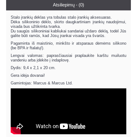
Atsiliepimų - (0)
Stalo įrankių dėklas yra tobulas stalo įrankių aksesuaras.
Dėka silikoninio dėklo, skirto daugkartiniam įrankių naudojimui,
visada bus užtikrinta tvarka.
Du saugūs silikoniniai kabliukai sandariai uždaro dėklą, todėl Jūs
galite būti ramūs, kad Jūsų įrankai visada yra švarūs.
Pagaminta iš maistinio, minkšto ir atsparaus dėmėms silikono
(be BPA ir ftalatų!).
Lengvai valomas: paprasčiausiai praplaukite karštu muiluotu
vandeniu arba įdėkite į indaplovę.
Dydis: 9,4 x 2,1 x 20 cm.
Gera idėja dovanai!
Gamintojas: Marcus & Marcus Ltd.