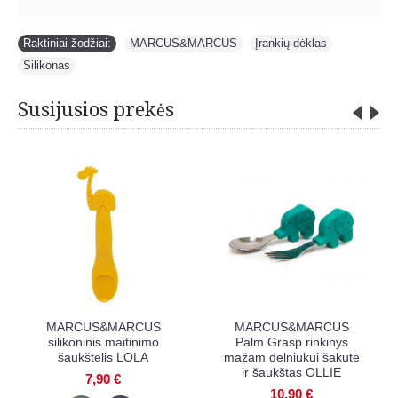
Raktiniai žodžiai:
MARCUS&MARCUS
,
Įrankių dėklas
,
Silikonas
Susijusios prekės
MARCUS&MARCUS
MARCUS&MARCUS
silikoninis maitinimo
Palm Grasp rinkinys
šaukštelis LOLA
mažam delniukui šakutė
ir šaukštas OLLIE
7,90 €
10,90 €