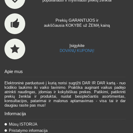
populiariausi ir mylimiausi prekių ženklai
Prekių GARANTIJOS ir
aukščiausia KOKYBĖ už ŽEMĄ kainą
Įsigykite
DOVANŲ KUPONĄ!
Apie mus
Elektroninė parduotuvė į kurią norisi sugrįžti DAR IR DAR kartą - nuo
kūdikio laukimo iki vaiko lavinimo. Praktika auginant vaikus padėjo
atrinkti naudingas, įdomias ir kokybiškas prekes. Patikimi, patikrinti
prekių ženklai ir produktai, nuolat besiplečiantis asortimentas,
konsultacijos, patarimai ir malonus aptarnavimas - visa tai ir dar
daugiau rasite pas mus!
Informacija
Mūsų ISTORIJA
Pristatymo informacija