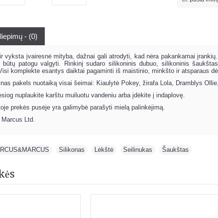
liepimų - (0)
ir vyksta įvairesnė mityba, dažnai gali atrodyti, kad nėra pakankamai įrankių
 būtų patogu valgyti. Rinkinį sudaro silikoninis dubuo, silikoninis šaukšta
 Visi komplekte esantys daiktai pagaminti iš maistinio, minkšto ir atsparaus dė
inas pakels nuotaiką visai šeimai: Kiaulytė Pokey, žirafa Lola, Dramblys Olli
iesiog nuplaukite karštu muiluotu vandeniu arba įdėkite į indaplovę.
toje prekės pusėje yra galimybė parašyti mielą palinkėjimą.
 Marcus Ltd.
RCUS&MARCUS
,
Silikonas
,
Lėkštė
,
Seilinukas
,
Šaukštas
kės