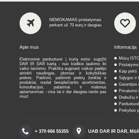
NEMOKAMAS pristatymas
perkant už 70 eurų ir daugiau
Apie mus
Informacija
Mūsų IST
Elektroninė parduotuvė į kurią norisi sugrįžti
DAR IR DAR kartą - nuo kūdikio laukimo iki
Pristatymo 
vaiko lavinimo. Praktika auginant vaikus padėjo
Kaip pirkti
atrinkti naudingas, įdomias ir kokybiškas
prekes. Patikimi, patikrinti prekių ženklai ir
Sąlygos ir 
produktai, nuolat besiplečiantis asortimentas,
Garantijos 
konsultacijos, patarimai ir malonus
Privatumo i
aptarnavimas - visa tai ir dar daugiau rasite pas
mus!
Drabužių ir
Parduotuvė
Prekybos pa
+ 370 666 55355
UAB DAR IR DAR, Mūšos