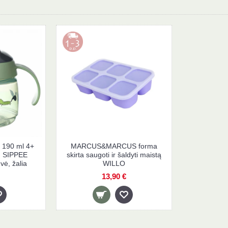
190 ml 4+
MARCUS&MARCUS forma
 SIPPEE
skirta saugoti ir šaldyti maistą
vė, žalia
WILLO
13,90 €