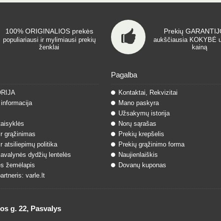
100% ORIGINALIOS prekės
Prekių GARANTIJO
populiariausi ir mylimiausi prekių
aukščiausia KOKYBĖ 
ženklai
kainą
Pagalba
ORIJA
Kontaktai, Rekvizitai
informacija
Mano paskyra
Užsakymų istorija
taisyklės
Norų sąrašas
ir grąžinimas
Prekių krepšelis
r atsiliepimų politika
Prekių grąžinimo forma
 avalynės dydžių lentelės
Naujienlaiškis
s žemėlapis
Dovanų kuponas
rtneris: varle.lt
 g. 22, Pasvalys