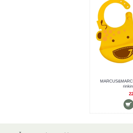
MARCUS&MARCUS kūdikių maitinimo
MARCUS&MARCUS 
rinkinys LUCAS
rinki
22,50 €
22