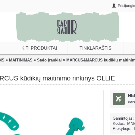
Prisijungi
KITI PRODUKTAI
TINKLARAŠTIS
»
»
»
MS
MAITINIMAS
Stalo įrankiai
MARCUS&MARCUS kūdikių maitinimo
S kūdikių maitinimo rinkinys OLLIE
NE
Per
Gamintojas:
Kodas:
MNM
Prekyboje: