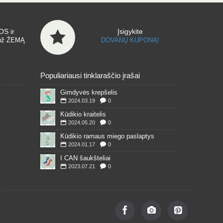
S ir
Įsigykite
už ŽEMĄ
DOVANŲ KUPONĄ!
Populiariausi tinklaraščio įrašai
Gimdyvės krepšelis
2024.03.19
0
Kūdikio kraitelis
2024.05.20
0
Kūdikio ramaus miego paslaptys
2024.01.17
0
I CAN šaukšteliai
2023.07.21
0