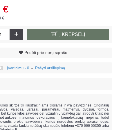
 €
0 €
+
Į KREPŠELĮ
Pridėti prie norų sąrašo
Įvertinimų - 0
Rašyti atsiliepimą
•
!
ukos skirtos tik iliustraciniams tikslams ir yra pavyzdinės. Originalių
lvos, vaizdas, užrašai, parametrai, matmenys, dydžiai, formos,
ar bet kurios kitos savybės dėl vizualinių ypatybių gali atrodyti kitaip nei
uotraukose matomos dekoracijos į komplektaciją neįeina,
todėl
vautis prekių savybėmis, kurios nurodytos prekių aprašymuose.
mams, visada laukiame Jūsų skambučio telefonu +370 666 55355 arba
@darirdar.lt
.