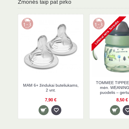
Žmonės taip pat pirko
TOMMEE TIPPEE 
MAM 6+ žindukai buteliukams,
mėn. WEANING
2 vnt.
puodelis – gertu
7,90 €
8,50 €