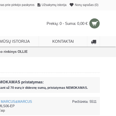
mas prie pirkėjo paskyros
Užsakymų istorija
Norų sąrašas (
0
)
Prekių: 0 - Suma: 0,00 €
MŪSŲ ISTORIJA
KONTAKTAI
 rinkinys OLLIE
MOKAMAS pristatymas:
kant už
70 eur
ų ir
didesnę sumą, pristatymas NEMOKAMAS.
MARCUS&MARCUS
Peržiūrėta: 5511
LS06-EP
Taip