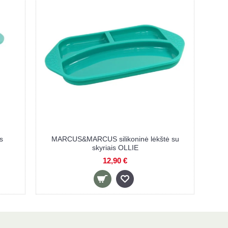
s
MARCUS&MARCUS silikoninė lėkštė su
skyriais OLLIE
12,90 €