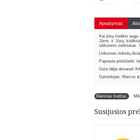
Aprašymas
Atsi
Kai jūsų kūdikis auga 
Jūms ir Jūsų kūdikiui
silikoninis seilinukas.
Linksmas rinkinių diza
Paprasta priežiūrėti: t
Gera idėja dovanai! Ki
Gamintojas: Marcus &
Raktiniai žodžiai:
MA
Susijusios pre