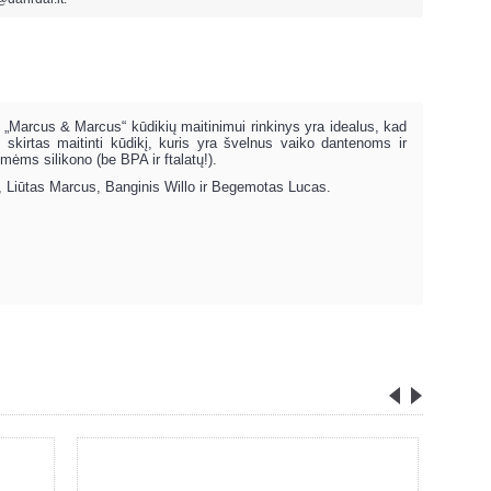
. „Marcus & Marcus“ kūdikių maitinimui rinkinys yra idealus, kad
s skirtas maitinti kūdikį, kuris yra švelnus vaiko dantenoms ir
mėms silikono (be BPA ir ftalatų!).
e, Liūtas Marcus, Banginis Willo ir Begemotas Lucas.