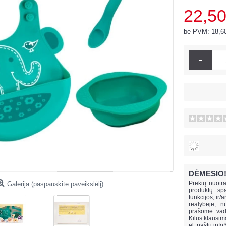
22,50
be PVM: 18,6
-
DĖMESIO
Prekių nuotra
Galerija (paspauskite paveikslėlį)
produktų spa
funkcijos, ir/
realybėje, n
prašome vado
Kilus klausi
el. paštu
info