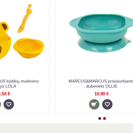
kūdikių maitinimo
MARCUS&MARCUS prisisiurbianti
nys LOLA
dubenėlis OLLIE
,50 €
10,90 €