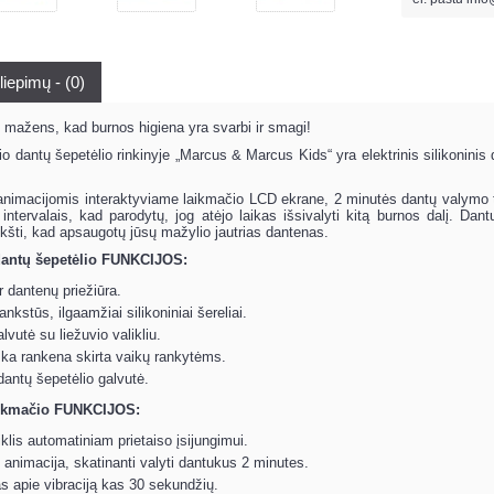
liepimų - (0)
 mažens, kad burnos higiena yra svarbi ir smagi!
io dantų šepetėlio rinkinyje „Marcus & Marcus Kids“ yra elektrinis silikoninis
animacijomis interaktyviame laikmačio LCD ekrane, 2 minutės dantų valymo ti
ntervalais, kad parodytų, jog atėjo laikas išsivalyti kitą burnos dalį. Dant
inkšti, kad apsaugotų jūsų mažylio jautrias dantenas.
dantų šepetėlio FUNKCIJOS:
 dantenų priežiūra.
lankstūs, ilgaamžiai silikoniniai šereliai.
lvutė su liežuvio valikliu.
ka rankena skirta vaikų rankytėms.
antų šepetėlio galvutė.
aikmačio FUNKCIJOS:
iklis automatiniam prietaiso įsijungimui.
i animacija, skatinanti valyti dantukus 2 minutes.
 apie vibraciją kas 30 sekundžių.