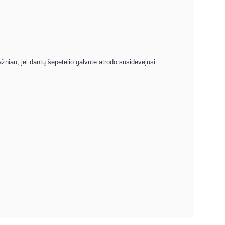
niau, jei dantų šepetėlio galvutė atrodo susidėvėjusi.