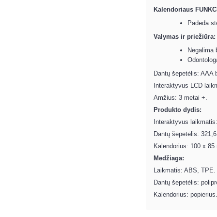
Kalendoriaus FUNKC
Padeda ste
Valymas ir priežiūra:
Negalima b
Odontologa
Dantų šepetėlis: AAA b
Interaktyvus LCD laik
Amžius: 3 metai +.
Produkto dydis:
Interaktyvus laikmatis
Dantų šepetėlis: 321,
Kalendorius: 100 x 8
Medžiaga:
Laikmatis: ABS, TPE.
Dantų šepetėlis: polipr
Kalendorius: popierius