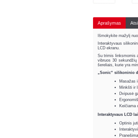
Aprašymas
Atsi
Išmokykite mažylį nuo
Interaktyvaus silikonin
LCD ekranu.
Su trimis linksmomis 
vibruos 30 sekundžių i
šereliais, kurie yra m
„Sonic“ silikoninio 
Masažas ir
Minkšti ir 
Dvipusė ga
Ergonomiš
Keičiama d
Interaktyvaus LCD l
Optinis jut
Interaktyv
Pranešimas