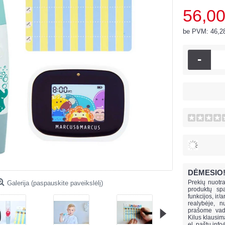
56,00
be PVM: 46,2
-
DĖMESIO
Prekių nuotra
Galerija (paspauskite paveikslėlį)
produktų spa
funkcijos, ir/
realybėje, n
prašome vado
Kilus klausi
el. paštu
info