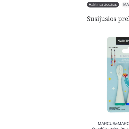
Raktiniai žodžiai:
MA
Susijusios pre
ARCUS&MARCUS daugkartinio naudojimo
MARCUS&MARCUS da