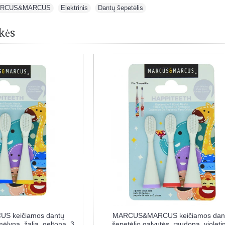
RCUS&MARCUS
,
Elektrinis
,
Dantų šepetėlis
kės
ugkartinio naudojimo
MARCUS&MARCUS daugkartinio naud