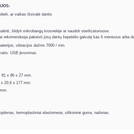
IJOS:
bėti, ar vaikas išsivalė dantis
alinti, šildyti mikrobangų krosnelėje ar naudoti sterilizatoriuose.
i rekomenduoja pakeisti jūsų dantų šepetėlio galvutę kas 6 mėnesius arba daž
aterijos, vibracijos dažnis 7000 / min.
matis: USB įkrovimas.
: 81 x 86 x 27 mm.
6 x 20,6 x 177 mm.
5 mm.
opilenas, termoplastiniai elastomerai, silikoninė guma, nailonas.
.