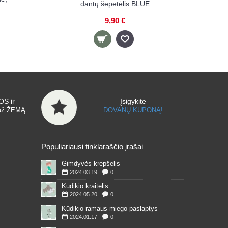
silikoninis dantų šepetėlis PINK
9,90 €
S ir
Įsigykite
už ŽEMĄ
DOVANŲ KUPONĄ!
Populiariausi tinklaraščio įrašai
Gimdyvės krepšelis
2024.03.19
0
Kūdikio kraitelis
2024.05.20
0
Kūdikio ramaus miego paslaptys
2024.01.17
0