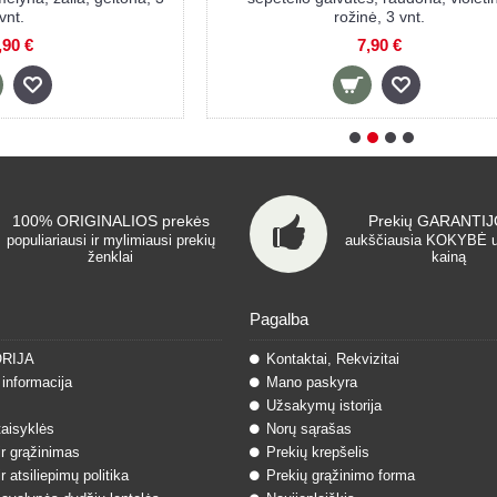
petėlis PINK
silikoninis dantų šepetėlis BLUE
,90 €
9,90 €
100% ORIGINALIOS prekės
Prekių GARANTIJO
populiariausi ir mylimiausi prekių
aukščiausia KOKYBĖ 
ženklai
kainą
Pagalba
ORIJA
Kontaktai, Rekvizitai
informacija
Mano paskyra
Užsakymų istorija
taisyklės
Norų sąrašas
ir grąžinimas
Prekių krepšelis
r atsiliepimų politika
Prekių grąžinimo forma