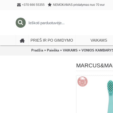
NEMOKAMAS pristatymas nuo 70 eur
+370 666 55355
PRIEŠ IR PO GIMDYMO
VAIKAMS
»
»
»
Pradžia
Paieška
VAIKAMS
VONIOS KAMBARY
MARCUS&MARCUS