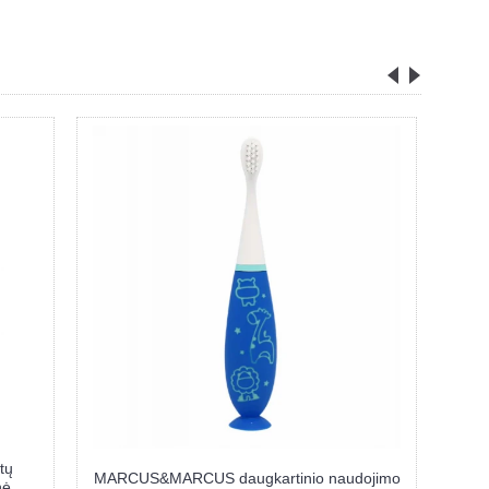
ojimo
MARCUS&MARCUS daugkartinio naudojimo
MARC