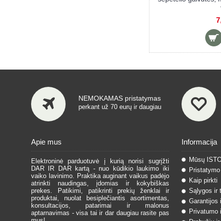
dantų šepetėlis BLUE
dantų še
9,90 €
9
NEMOKAMAS pristatymas
perkant už 70 eurų ir daugiau
Apie mus
Informacija
Mūsų IST
Elektroninė parduotuvė į kurią norisi sugrįžti
DAR IR DAR kartą - nuo kūdikio laukimo iki
Pristatymo 
vaiko lavinimo. Praktika auginant vaikus padėjo
Kaip pirkti
atrinkti naudingas, įdomias ir kokybiškas
prekes. Patikimi, patikrinti prekių ženklai ir
Sąlygos ir 
produktai, nuolat besiplečiantis asortimentas,
Garantijos 
konsultacijos, patarimai ir malonus
Privatumo i
aptarnavimas - visa tai ir dar daugiau rasite pas
mus!