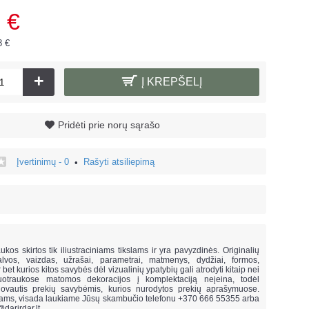
 €
8 €
+
Į KREPŠELĮ
Pridėti prie norų sąrašo
Įvertinimų - 0
Rašyti atsiliepimą
•
!
ukos skirtos tik iliustraciniams tikslams ir yra pavyzdinės. Originalių
lvos, vaizdas, užrašai, parametrai, matmenys, dydžiai, formos,
ar bet kurios kitos savybės dėl vizualinių ypatybių gali atrodyti kitaip nei
uotraukose matomos dekoracijos į komplektaciją neįeina,
todėl
vautis prekių savybėmis, kurios nurodytos prekių aprašymuose.
mams, visada laukiame Jūsų skambučio telefonu +370 666 55355 arba
@darirdar.lt
.