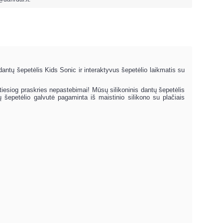
 dantų šepetėlis Kids Sonic ir interaktyvus šepetėlio laikmatis su
esiog praskries nepastebimai! Mūsų silikoninis dantų šepetėlis
ų šepetėlio galvutė pagaminta iš maistinio silikono su plačiais