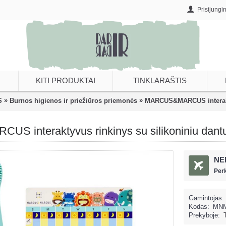
Prisijungi
KITI PRODUKTAI
TINKLARAŠTIS
»
»
S
Burnos higienos ir priežiūros priemonės
MARCUS&MARCUS interakty
 interaktyvus rinkinys su silikoniniu dantų
NE
Per
Gamintojas:
Kodas:
MNM
Prekyboje: