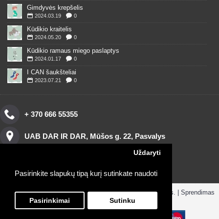
Gimdyvės krepšelis
2024.03.19
0
Kūdikio kraitelis
2024.05.20
0
Kūdikio ramaus miego paslaptys
2024.01.17
0
I CAN šaukšteliai
2023.07.21
0
+ 370 666 55355
UAB DAR IR DAR, Mūšos g. 22, Pasvalys
Uždaryti
Pasirinkite slapukų tipą kurį sutinkate naudoti
Copyright © 2016, www.darirdar.lt visos teisės saugomos. | Sprendimas
ParduotuvesNuoma.lt
Pasirinkimai
Sutinku