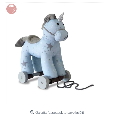
Galerija (paspauskite paveikslėlį)