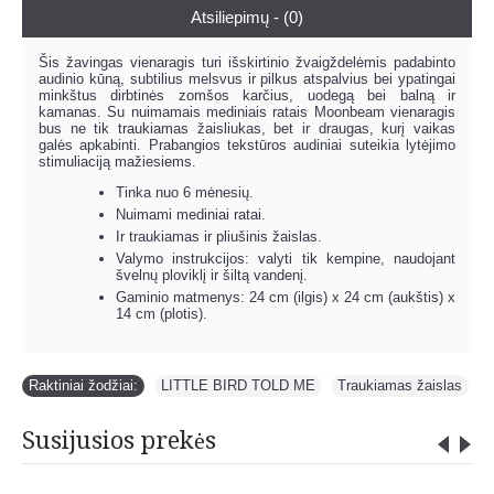
Atsiliepimų - (0)
Šis žavingas vienaragis turi išskirtinio žvaigždelėmis padabinto
audinio kūną, subtilius melsvus ir pilkus atspalvius bei ypatingai
minkštus dirbtinės zomšos karčius, uodegą bei balną ir
kamanas. Su nuimamais mediniais ratais Moonbeam vienaragis
bus ne tik traukiamas žaisliukas, bet ir draugas, kurį vaikas
galės apkabinti. Prabangios tekstūros audiniai suteikia lytėjimo
stimuliaciją mažiesiems.
Tinka nuo 6 mėnesių.
Nuimami mediniai ratai.
Ir traukiamas ir pliušinis žaislas.
Valymo instrukcijos: valyti tik kempine, naudojant
švelnų ploviklį ir šiltą vandenį.
Gaminio matmenys: 24 cm (ilgis) x 24 cm (aukštis) x
14 cm (plotis).
Raktiniai žodžiai:
LITTLE BIRD TOLD ME
,
Traukiamas žaislas
Susijusios prekės