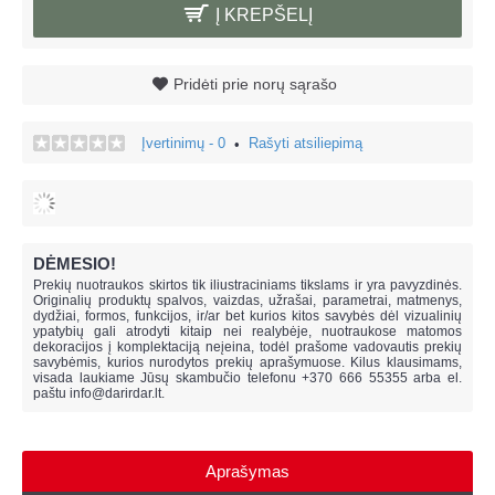
Į KREPŠELĮ
Pridėti prie norų sąrašo
Įvertinimų - 0
Rašyti atsiliepimą
•
DĖMESIO!
Prekių nuotraukos skirtos tik iliustraciniams tikslams ir yra pavyzdinės.
Originalių produktų spalvos, vaizdas, užrašai, parametrai, matmenys,
dydžiai, formos, funkcijos, ir/ar bet kurios kitos savybės dėl vizualinių
ypatybių gali atrodyti kitaip nei realybėje, n
uotraukose matomos
dekoracijos į komplektaciją neįeina,
todėl prašome vadovautis prekių
savybėmis, kurios nurodytos prekių aprašymuose. Kilus klausimams,
visada laukiame Jūsų skambučio telefonu +370 666 55355 arba el.
paštu
info@darirdar.lt
.
Aprašymas