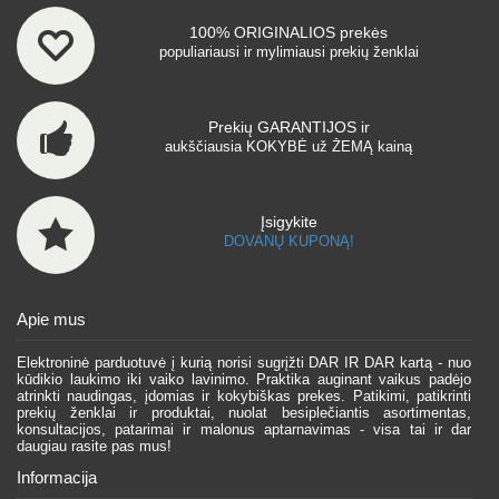
100% ORIGINALIOS prekės
populiariausi ir mylimiausi prekių ženklai
Prekių GARANTIJOS ir
aukščiausia KOKYBĖ už ŽEMĄ kainą
Įsigykite
DOVANŲ KUPONĄ!
Apie mus
Elektroninė parduotuvė į kurią norisi sugrįžti DAR IR DAR kartą - nuo
kūdikio laukimo iki vaiko lavinimo. Praktika auginant vaikus padėjo
atrinkti naudingas, įdomias ir kokybiškas prekes. Patikimi, patikrinti
prekių ženklai ir produktai, nuolat besiplečiantis asortimentas,
konsultacijos, patarimai ir malonus aptarnavimas - visa tai ir dar
daugiau rasite pas mus!
Informacija