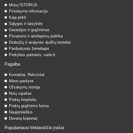
Mūsų ISTORIJA
Pristatymo informacija
Kaip pirkti
Sąlygos ir taisyklės
Garantijos ir grąžinimas
Privatumo ir atsiliepimų politika
Drabužių ir avalynės dydžių lentelės
Parduotuvės žemėlapis
Prekybos partneris: varle.lt
Pagalba
Kontaktai, Rekvizitai
Mano paskyra
Užsakymų istorija
Norų sąrašas
Prekių krepšelis
Prekių grąžinimo forma
Naujienlaiškis
Dovanų kuponas
Populiariausi tinklaraščio įrašai