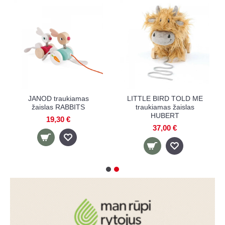
LITTLE BIRD TOLD ME
JANOD traukiamas
LI
traukiamas žaislas
žaislas RABBITS
CELESTE UNICORN
19,30 €
37,00 €